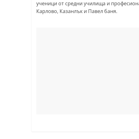
ученици от средни училища и професион
k
Карлово, Казанлък и Павел баня.
-
b
g
.
i
n
f
o
,
g
a
l
l
e
r