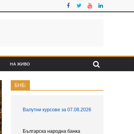
S
НА ЖИВО
БНБ: