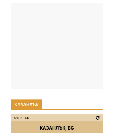
Казанлък
АВГ 8 - СБ
КАЗАНЛЪК, BG