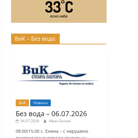
33
C
°
ясно небе
ВиК – Без вода:
ВиК
Новини
Без вода – 06.07.2026
06.07.2026
Иван Бонев
08:00/15:00 с. Енина – с нарушено
водоподаване поради авария на