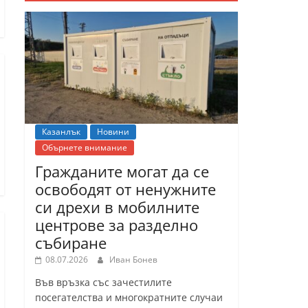
Казанлък
Новини
Обърнете внимание
Гражданите могат да се
освободят от ненужните
си дрехи в мобилните
центрове за разделно
събиране
08.07.2026
Иван Бонев
Във връзка със зачестилите
посегателства и многократните случаи