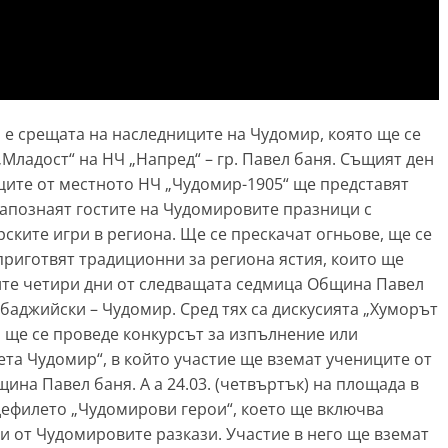
 е срещата на наследниците на Чудомир, която ще се
ла „Младост“ на НЧ „Напред“ – гр. Павел баня. Същият ден
ейците от местното НЧ „Чудомир-1905“ ще представят
запознаят гостите на Чудомировите празници с
рските игри в региона. Ще се прескачат огньове, ще се
приготвят традиционни за региона ястия, които ще
ите четири дни от следващата седмица Община Павел
баджийски – Чудомир. Сред тях са дискусията „Хуморът
, ще се проведе конкурсът за изпълнение или
та Чудомир“, в който участие ще вземат учениците от
ина Павел баня. А а 24.03. (четвъртък) на площада в
дефилето „Чудомирови герои“, което ще включва
и от Чудомировите разкази. Участие в него ще вземат