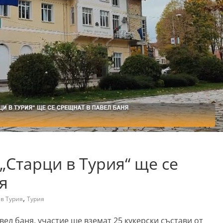
„Старци в Турия“ ще се
я
,
в Турия
Турия
ел баня, участие ще вземат 25 кукерски състави от