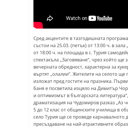
l
a
k
.
Сред акцентите в тазгодишната програма
i
състои на 25.03. (петък) от 13:00 ч. в за
n
от 18:00 ч. на площада в с. Турия самод
f
спектакъла „Заговяване“, чрез който ще 
o
вечерната обредност, характерна за куке
,
въртят „олалии“. Жителите на селото ще 
k
изложат пред гостите на празника. Първ
a
баня е посветила изцяло на Димитър Чор
z
и оптимизмът в българската литература“
драматизация на Чудомиров разказ „Аз че
a
5 до 12 клас от общинските училища в общ
n
село Турия ще се проведе карнавалното 
l
пресъздаване на най-атрактивните образ
a