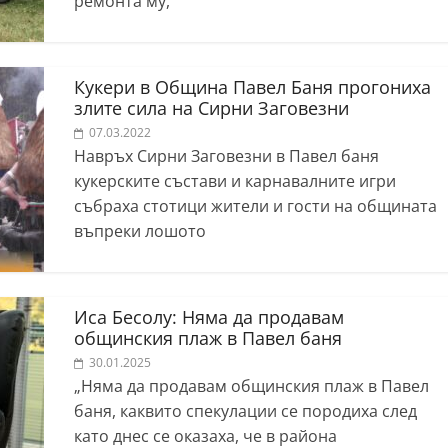
ремонта му,
Кукери в Община Павел Баня прогониха
злите сила на Сирни Заговезни
07.03.2022
Навръх Сирни Заговезни в Павел баня
кукерските състави и карнавалните игри
събраха стотици жители и гости на общината
въпреки лошото
Иса Бесолу: Няма да продавам
общинския плаж в Павел баня
30.01.2025
„Няма да продавам общинския плаж в Павел
баня, каквито спекулации се породиха след
като днес се оказаха, че в района