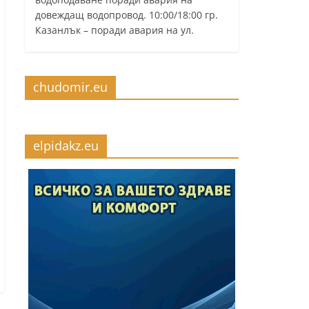
довеждащ водопровод. 10:00/18:00 гр.
Казанлък – поради авария на ул.
chudomir.eu
elpidakz.eu