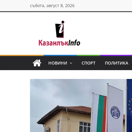
Skip
събота, август 8, 2026
to
content
Казанлък
инфо
НОВИНИ
СПОРТ
ПОЛИТИКА
Н
о
в
и
н
и
о
т