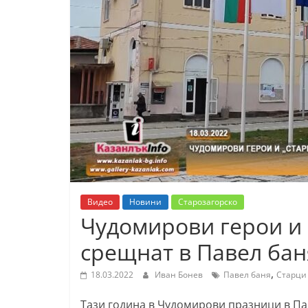
К
а
з
а
н
л
ъ
к
и
о
Видео
Новини
Старозагорско
б
Чудомирови герои и 
л
срещнат в Павел бан
а
с
,
18.03.2022
Иван Бонев
Павел баня
Старци 
т
Тази година в Чудомирови празници в Пав
С