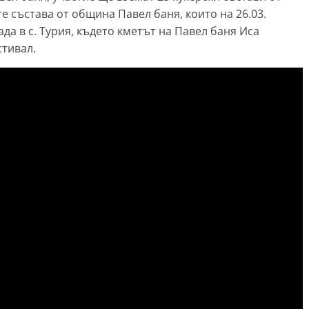
е състава от община Павел баня, които на 26.03.
ада в с. Турия, където кметът на Павел баня Иса
тивал.