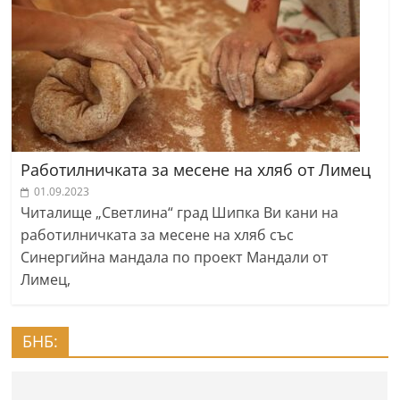
Работилничката за месене на хляб от Лимец
01.09.2023
Читалище „Светлина“ град Шипка Ви кани на
работилничката за месене на хляб със
Синергийна мандала по проект Мандали от
Лимец,
БНБ: