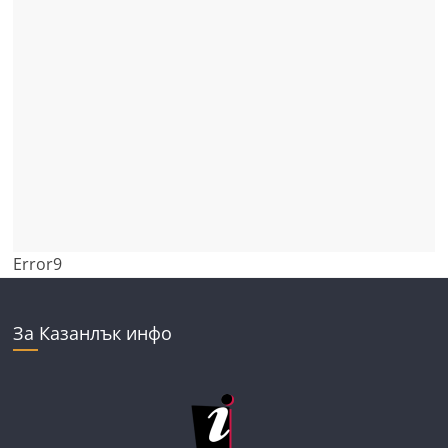
Error9
За Казанлък инфо