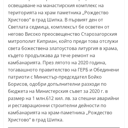
С
освещаване на манастирския комплекс на
територията на храм паметника „Рождество
т
Христово“ в град Шипка. В първият ден от
а
Светлата седмица, комплексът бе осветен от
р
негово Високо преосвещенство Старозагорския
а
митрополит Киприан, който преди това отслужи
З
света божествена златоустова литургия в храма,
а
където продължава да тече ремонт на
г
камбанарията. През лятото на 2020 година,
о
тогавашното правителство на ГЕРБ и Обединени
патриоти с Министър-председател Бойко
р
Борисов, одобри допълнителни разходи по
а
бюджета на Министерския съвет за 2020 г. в
–
размер на 1 млн.612 хил. лв. за спешни аварийни
k
и реставрационни строителни дейности по
a
камбанарията на храм-паметника „Рождество
z
Христово“ в град Шипка.
a