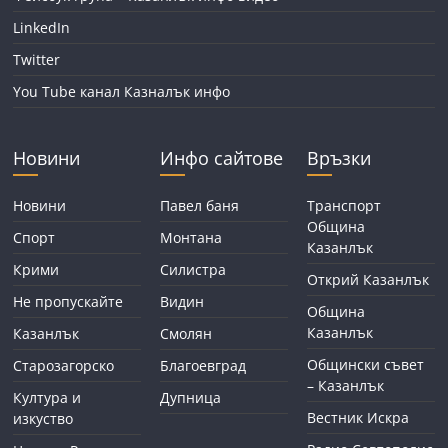
LinkedIn
Twitter
You Tube канал Казналък инфо
Новини
Инфо сайтове
Връзки
Новини
Павел баня
Транспорт
Община
Спорт
Монтана
Казанлък
Крими
Силистра
Открий Казанлък
Не пропускайте
Видин
Община
Казанлък
Казанлък
Смолян
Общински съвет
Старозагорско
Благоевград
– Казанлък
Култура и
Дупница
Вестник Искра
изкуство