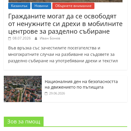
Казанлък
Новини
Обърнете внимание
Гражданите могат да се освободят
от ненужните си дрехи в мобилните
центрове за разделно събиране
08.07.2026
Иван Бонев
Във връзка със зачестилите посегателства и
многократните случаи на разбиване на съдовете за
разделно събиране на употребявани дрехи и текстил
Националния ден на безопасността
на движението по пътищата
29.06.2026
Зов за пмощ