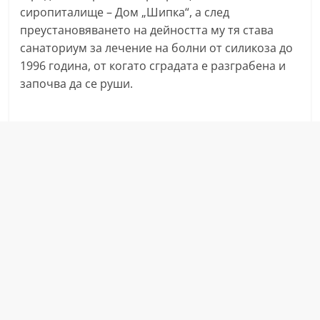
сиропиталище – Дом „Шипка“, а след
r
преустановяването на дейността му тя става
y
санаториум за лечение на болни от силикоза до
-
1996 година, от когато сградата е разграбена и
k
започва да се руши.
a
z
a
n
l
a
k
.
c
o
m