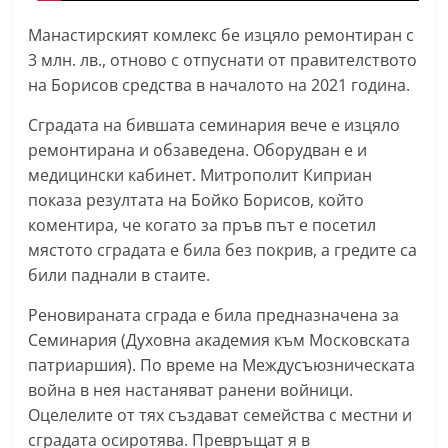
a
Манастирският комлекс бе изцяло ремонтиран с
k
3 млн. лв., отново с отпуснати от правителството
-
на Борисов средства в началото на 2021 година.
b
Сградата на бившата семинария вече е изцяло
g
ремонтирана и обзаведена. Оборудван е и
.
медицински кабинет. Митрополит Киприан
i
показа резултата на Бойко Борисов, който
n
коментира, че когато за пръв път е посетил
f
мястото сградата е била без покрив, а гредите са
o
били паднали в стаите.
,
Реновираната сграда е била предназначена за
g
Семинария (Духовна академия към Московската
a
патриаршия). По време на Междусъюзническата
l
война в нея настаняват ранени войници.
l
Оцелелите от тях създават семейства с местни и
e
сградата осиротява. Превръщат я в