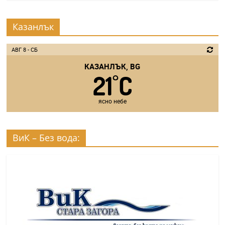
Казанлък
АВГ 8 - СБ
КАЗАНЛЪК, BG
21
C
°
ясно небе
ВиК – Без вода: