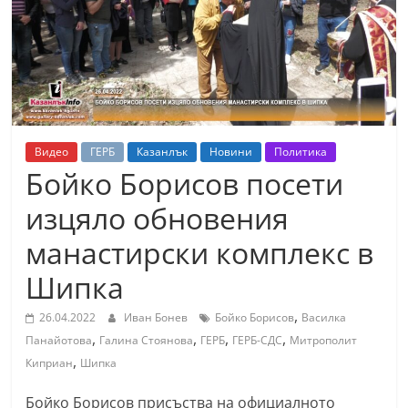
т
К
а
з
а
н
Видео
ГЕРБ
Казанлък
Новини
Политика
л
Бойко Борисов посети
ъ
изцяло обновения
к
манастирски комплекс в
и
о
Шипка
б
,
26.04.2022
Иван Бонев
Бойко Борисов
Василка
л
,
,
,
,
Панайотова
Галина Стоянова
ГЕРБ
ГЕРБ-СДС
Митрополит
а
,
Киприан
Шипка
с
т
Бойко Борисов присъства на официалното