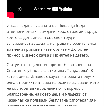
n
l
a
k
И тази година, главната цел беше да бъдат
.
отличени онези граждани, хора с големи сърца,
които са допринесли със своя труд и
i
загриженост за децата на града на розите. Бяха
n
връчени призове в категориите – Цялостен
f
принос, Бизнес с кауза и Приятел на детето.
o
,
Статуетка за Цялостен принос бе връчена на
Спортен клуб по лека атлетика „Пендарева“. В
k
категорията „Бизнес с кауза” наградата получи
a
една от банките в града на розите, за развитието
z
на корпоративна социална отговорност,
a
благодарение, на което деца и младежи от
n
Казанлък са ползвали безплатна хипотерапия и
l