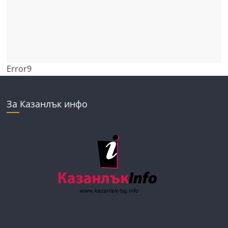
Error9
За Казанлък инфо