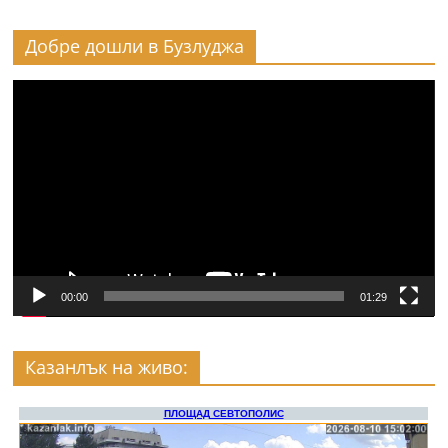
Добре дошли в Бузлуджа
Видео
00:00
01:29
Казанлък на живо: