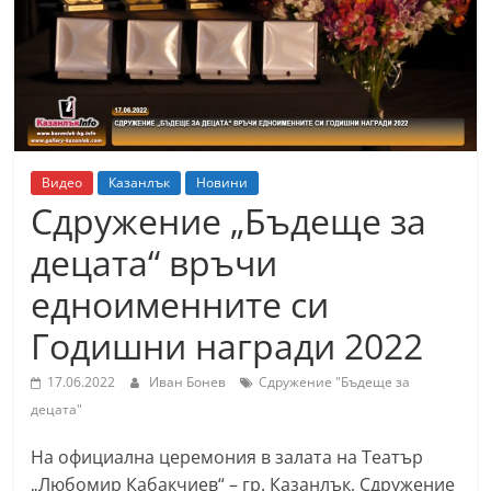
т
К
а
з
а
н
Видео
Казанлък
Новини
л
Сдружение „Бъдеще за
ъ
децата“ връчи
к
едноименните си
и
о
Годишни награди 2022
б
17.06.2022
Иван Бонев
Сдружение "Бъдеще за
л
децата"
а
с
На официална церемония в залата на Театър
т
„Любомир Кабакчиев“ – гр. Казанлък, Сдружение