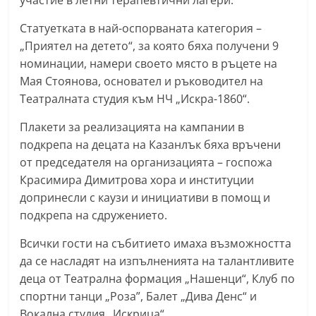
участие в летни терапевтични лагери.
a
Статуетката в най-оспорваната категория –
k
„Приятел на детето“, за която бяха получени 9
-
номинации, намери своето място в ръцете на
b
Мая Стоянова, основател и ръководител на
g
Театралната студия към НЧ „Искра-1860“.
.
Плакети за реализацията на кампании в
i
подкрепа на децата на Казанлък бяха връчени
n
от председателя на организацията – госпожа
f
Красимира Димитрова хора и институции
o
допринесли с каузи и инициативи в помощ и
,
подкрепа на сдружението.
g
Всички гости на събитието имаха възможността
a
да се насладят на изпълненията на талантливите
l
деца от Театрална формация „Нашенци“, Клуб по
l
спортни танци „Роза”, Балет „Дива Денс“ и
e
Вокална студия „Искрица“.