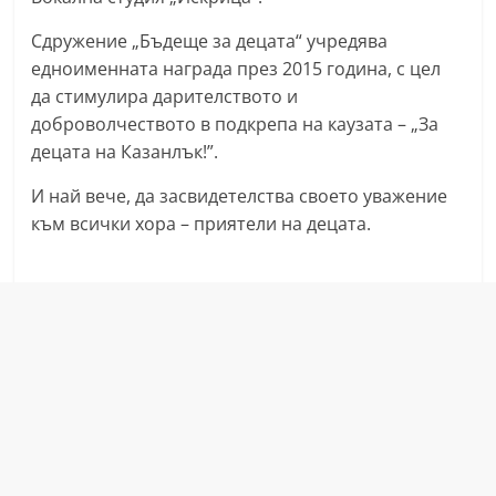
r
Сдружение „Бъдеще за децата“ учредява
y
едноименната награда през 2015 година, с цел
-
да стимулира дарителството и
k
доброволчеството в подкрепа на каузата – „За
a
децата на Казанлък!”.
z
И най вече, да засвидетелства своето уважение
a
към всички хора – приятели на децата.
n
l
a
k
.
c
o
m