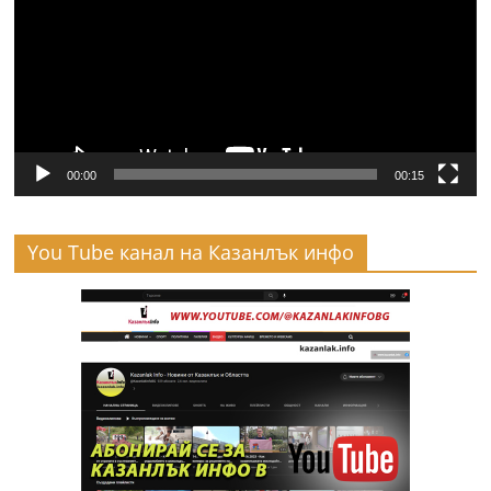
00:00
00:15
You Tube канал на Казанлък инфо