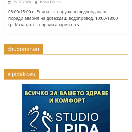
06.07.2026
Иван Бонев
08:00/15:00 с. Енина – с нарушено водоподаване
поради авария на довеждащ водопровод. 10:00/18:00
гр. Казанлък – поради авария на ул.
chudomir.eu
elpidakz.eu