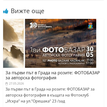
r
Вижте още
y
-
k
a
z
a
n
l
a
k
За първи път в Града на розите: ФОТОБАЗАР
за авторска фотография
.
27.05.2026
c
За първи път в Града на розите: ФОТОБАЗАР за
o
авторска фотография в къщата на Фотоклуб
m
„Искра“ на ул.“Орешака“ 23 /зад