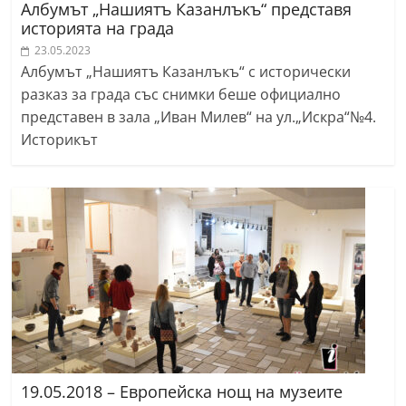
Албумът „Нашиятъ Казанлъкъ“ представя
историята на града
23.05.2023
Албумът „Нашиятъ Казанлъкъ“ с исторически
разказ за града със снимки беше официално
представен в зала „Иван Милев“ на ул.„Искра“№4.
Историкът
19.05.2018 – Европейска нощ на музеите