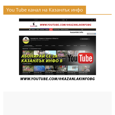
You Tube канал на Казанлък инфо