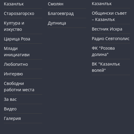
Казанлък
Казанлък
Смолян
Общински съвет
Старозагорско
Благоевград
– Казанлък
Култура и
Дупница
Вестник Искра
изкуство
Радио Севтополис
Царица Роза
ФК "Розова
Млади
долина"
инициативи
ВК "Казанлък
Любопитно
волей"
Интервю
Свободни
работни места
За вас
Видео
Галерия