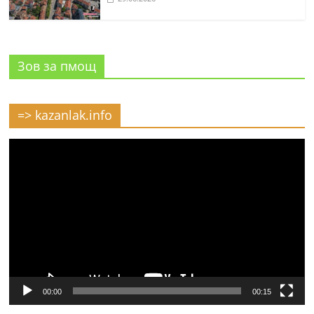
Зов за пмощ
=> kazanlak.info
Видео
00:00
00:15