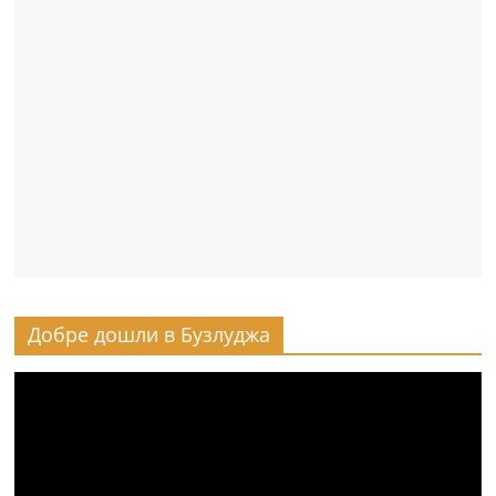
Добре дошли в Бузлуджа
Видео