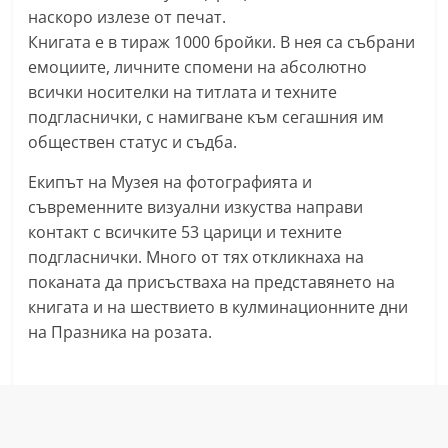
наскоро излезе от печат.
n
Книгата е в тираж 1000 бройки. В нея са събрани
l
емоциите, личните спомени на абсолютно
a
всички носителки на титлата и техните
k
подгласнички, с намигване към сегашния им
.
обществен статус и съдба.
i
Екипът на Музея на фотографията и
n
съвременните визуални изкуства направи
f
контакт с всичките 53 царици и техните
o
подгласнички. Много от тях откликнаха на
,
поканата да присъстваха на представянето на
k
книгата и на шествието в кулминационните дни
a
на Празника на розата.
z
a
n
l