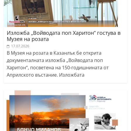
Изложба „Войводата поп Харитон“ гостува в
Музея на розата
17.07.2026
В Музея на розата в Казанлък бе открита
документалната изложба „Войводата поп
Харитон“, посветена на 150-годишнината от
Априлското въстание. Изложбата