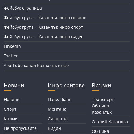
Фейсбук страница
Фейсбук група – Казанлък инфо новини
Фейсбук група – Казанлък инфо спорт
Фейсбук група – Казанлък инфо видео
LinkedIn
Twitter
You Tube канал Казналък инфо
Новини
Инфо сайтове
Връзки
Новини
Павел баня
Транспорт
Община
Спорт
Монтана
Казанлък
Крими
Силистра
Открий Казанлък
Не пропускайте
Видин
Община