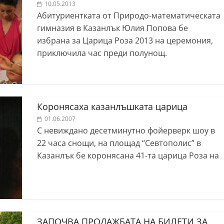
10.05.2013
Абитуриентката от Природо-математическата
гимназия в Казанлък Юлия Попова бе
избрана за Царица Роза 2013 на церемония,
приключила час преди полунощ.
Коронясаха казанлъшката царица
01.06.2007
С невиждано десетминутно фойерверк шоу в
22 часа снощи, на площад “Севтополис” в
Казанлък бе коронясана 41-та царица Роза на
ЗАПОЧВА ПРОДАЖБАТА НА БИЛЕТИ ЗА