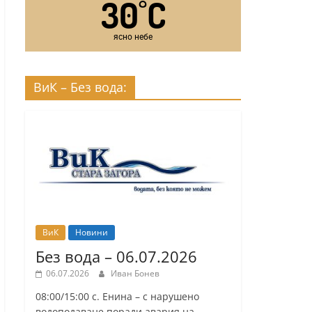
30
C
°
ясно небе
ВиК – Без вода:
ВиК
Новини
Без вода – 06.07.2026
06.07.2026
Иван Бонев
08:00/15:00 с. Енина – с нарушено
водоподаване поради авария на