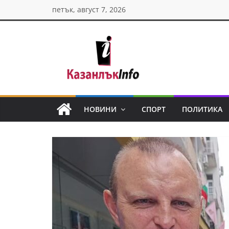
Skip
петък, август 7, 2026
to
content
Казанлък
инфо
НОВИНИ
СПОРТ
ПОЛИТИКА
Н
о
в
и
н
и
о
т