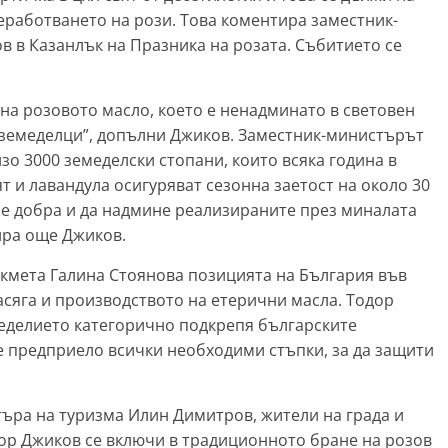
еработването на рози. Това коментира заместник-
 в Казанлък на Празника на розата. Събитието се
 на розовото масло, което е ненадминато в световен
 земеделци”, допълни Джиков. Заместник-министърът
зо 3000 земеделски стопани, които всяка година в
 и лавандула осигуряват сезонна заетост на около 30
а е добра и да надмине реализираните през миналата
тира още Джиков.
кмета Галина Стоянова позицията на България във
асяга и производството на етерични масла. Тодор
еделието категорично подкрепя българските
 предприело всички необходими стъпки, за да защити
търа на туризма Илин Димитров, жители на града и
ор Джиков се включи в традиционното бране на розов