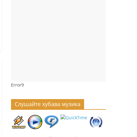
Error9
Слушайте хубава музика