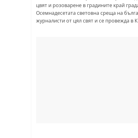
цвят и розоварене в градините край град
l
Осемнадесетата световна среща на българ
a
журналисти от цял свят и се провежда в К
k
.
i
n
f
o
,
k
a
z
a
n
l
a