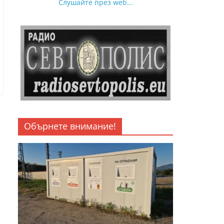
Слушайте през web...
Обърнете внимание!