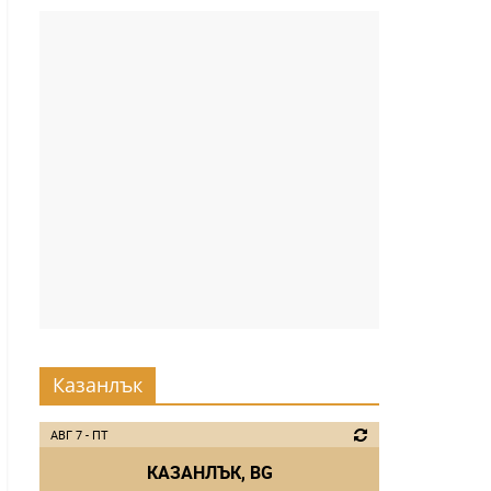
Казанлък
АВГ 7 - ПТ
КАЗАНЛЪК, BG