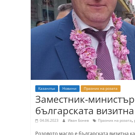
К
а
з
а
н
л
ъ
к
и
о
Казанлък
Новини
Празник на розата
б
Заместник-министър 
л
българската визитна 
а
с
,
04.06.2023
Иван Бонев
Празник на розата
т
Розовото масло е българската визитна ка
С