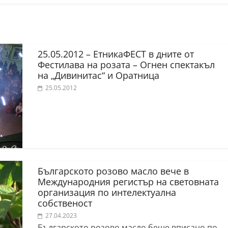
25.05.2012 – ЕтникаФЕСТ в дните от
Фестилава на розата – Огнен спектакъл
на „Дивинитас“ и Оратница
25.05.2012
Българското розово масло вече в
Международния регистър на световната
организация по интелектуална
собственост
27.04.2023
Българското розово масло беше вписано по