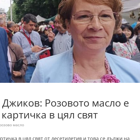
Джиков: Розовото масло е
картичка в цял свят
розово масло
ртичка в цял свят от десетилетия и това се дължи на