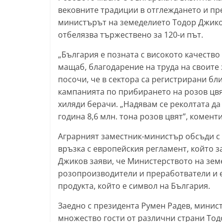
вековните традиции в отглеждането и пр
т
министърът на земеделието Тодор Джиков
а
отбелязва тържествено за 120-и път.
р
а
„България е позната с високото качество
мащаб, благодарение на труда на своите
З
посочи, че в сектора са регистрирани бли
а
кампанията по прибирането на розов цвят
г
хиляди берачи. „Надявам се реколтата д
о
година 8,6 млн. тона розов цвят”, комен
р
Аграрният заместник-министър обсъди с 
а
връзка с европейския регламент, който з
–
Джиков заяви, че Министерството на зем
k
розопроизводители и преработватели и е
a
продукта, който е символ на България.
z
Заедно с президента Румен Радев, минис
a
множество гости от различни страни Тод
n