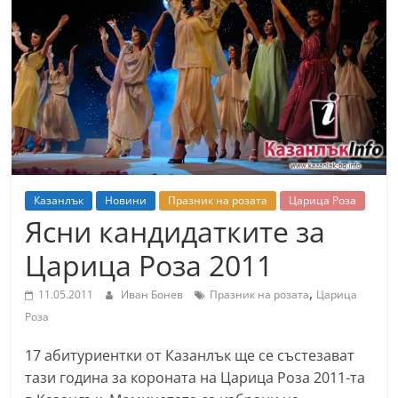
т
К
а
з
а
н
л
ъ
Казанлък
Новини
Празник на розата
Царица Роза
к
Ясни кандидатките за
и
Царица Роза 2011
о
б
,
11.05.2011
Иван Бонев
Празник на розата
Царица
л
Роза
а
17 абитуриентки от Казанлък ще се състезават
с
тази година за короната на Царица Роза 2011-та
т