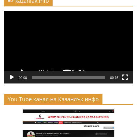
=> kazanlak.info
Видео
00:00
00:15
You Tube канал на Казанлък инфо