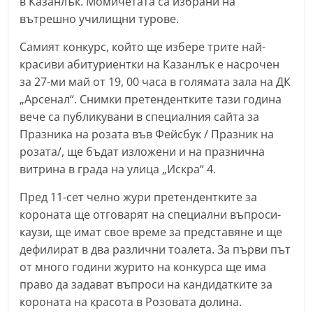
в Казанлък. Момичетата са избрани на
С
вътрешно училищни турове.
т
Самият конкурс, който ще избере трите най-
а
красиви абитуриентки на Казанлък е насрочен
р
за 27-ми май от 19, 00 часа в голямата зала на ДК
а
„Арсенал“. Снимки претендентките тази година
З
вече са публикувани в специалния сайта за
а
Празника на розата във Фейсбук / Празник на
г
розата/, ще бъдат изложени и на празнична
витрина в града на улица „Искра“ 4.
о
р
Пред 11-сет челно жури претендентките за
а
короната ще отговарят на специални въпроси-
–
каузи, ще имат свое време за представяне и ще
k
дефилират в два различни тоалета. За първи път
от много години журито на конкурса ще има
a
право да задават въпроси на кандидатките за
z
короната на красота в Розовата долина.
a