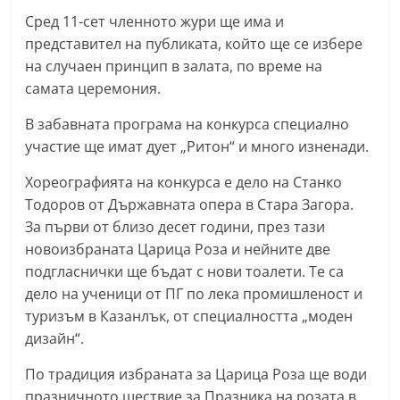
n
Сред 11-сет членното жури ще има и
l
представител на публиката, който ще се избере
на случаен принцип в залата, по време на
a
самата церемония.
k
.
В забавната програма на конкурса специално
i
участие ще имат дует „Ритон“ и много изненади.
n
Хореографията на конкурса е дело на Станко
f
Тодоров от Държавната опера в Стара Загора.
o
За първи от близо десет години, през тази
,
новоизбраната Царица Роза и нейните две
k
подгласнички ще бъдат с нови тоалети. Те са
a
дело на ученици от ПГ по лека промишленост и
туризъм в Казанлък, от специалността „моден
z
дизайн“.
a
n
По традиция избраната за Царица Роза ще води
l
празничното шествие за Празника на розата в