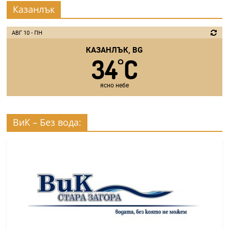
Казанлък
АВГ 10 - ПН
КАЗАНЛЪК, BG
34
C
°
ясно небе
ВиК – Без вода: