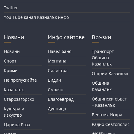
Twitter
You Tube канал Казналък инфо
Новини
Инфо сайтове
Връзки
Новини
Павел баня
Транспорт
Община
Спорт
Монтана
Казанлък
Крими
Силистра
Открий Казанлък
Не пропускайте
Видин
Община
Казанлък
Казанлък
Смолян
Общински съвет
Старозагорско
Благоевград
– Казанлък
Култура и
Дупница
Вестник Искра
изкуство
Радио Севтополис
Царица Роза
ФК "Розова