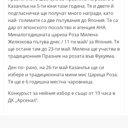
a
Казанлък на 5-ти юни тази година. Тя и двете й
подгласнички ще получат много награди, като
k
най- големите са две пътувания до Япония. Те са
-
дар от японското посолство и агенция АНА.
b
Миналогодишната цариза Роза Милена
g
Желязкова пътува днес / 11-ти май/ за Япония. Тя
.
ще остане там до 23-ти май. Милена ще участва в
i
традиционния Празник на розата във Фукуяма.
n
Ден по- рано, на 26-ти май Казанлък ще си
f
избере и традиционната мини мис Царица Роза.
o
Тя ще е 6 годишна местна чаровница.
,
Конкуръст за нейния избор е също от 19 часа в
g
ДК „Арсенал“.
a
l
l
e