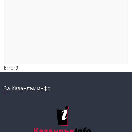
Error9
За Казанлък инфо