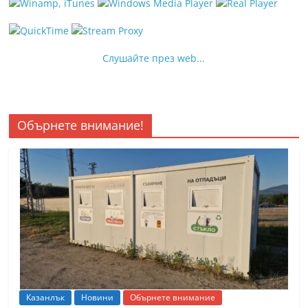
Слушайте през web...
Обърнете внимание!
Казанлък
Новини
Обърнете внимание