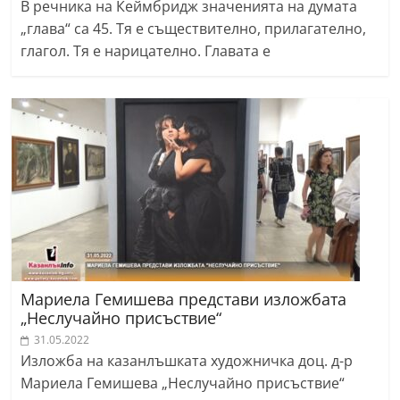
В речника на Кеймбридж значенията на думата
„глава“ са 45. Тя е съществително, прилагателно,
глагол. Тя е нарицателно. Главата е
Мариела Гемишева представи изложбата
„Неслучайно присъствие“
31.05.2022
Изложба на казанлъшката художничка доц. д-р
Мариела Гемишева „Неслучайно присъствие“