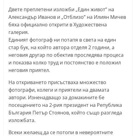
n
Двете преплетени изложби „Един живот” на
l
Александър Иванов и „Отблизо” на Илиян Мичев
a
бяха официално открити в Художествена
k
галерия.
.
Единият фотограф ни потапя в света на един
стар бук, на който автора отделя 2 години, а
i
неговия другар по обектив проследява процеса
n
и показва колко труд и постоянство е положил
f
неговия приятел.
o
,
На откриването присъстваха множество
фотографи, колеги и приятели на двамата
k
автори. Изненадващо за домакините бе
a
посещението на 2-рия президент на Република
z
България Петър Стоянов, който също разгледа
a
изложбата.
n
Всеки желаещ да се потопи в невероятните
l