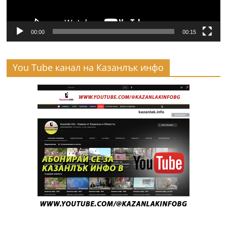
00:00
00:15
You Tube канал на Казанлък инфо