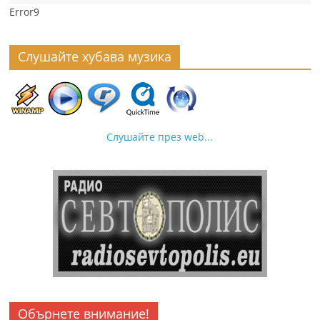
Error9
Слушайте хубава музика
Слушайте през web...
Обърнете внимание!