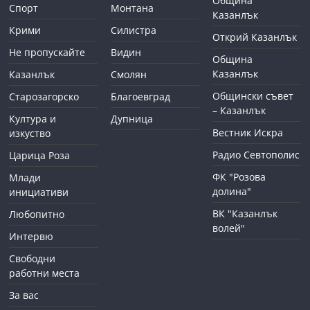
Община
Спорт
Монтана
Казанлък
Крими
Силистра
Открий Казанлък
Не пропускайте
Видин
Община
Казанлък
Казанлък
Смолян
Общински съвет
Старозагорско
Благоевград
– Казанлък
Култура и
Дупница
Вестник Искра
изкуство
Радио Севтополис
Царица Роза
ФК "Розова
Млади
долина"
инициативи
ВК "Казанлък
Любопитно
волей"
Интервю
Свободни
работни места
За вас