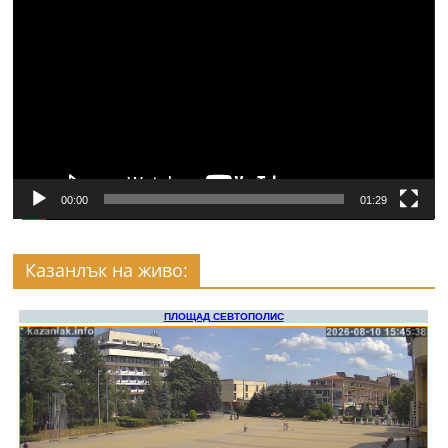
00:00
01:29
Казанлък на живо: