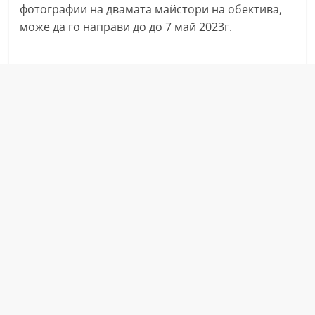
фотографии на двамата майстори на обектива,
a
може да го направи до до 7 май 2023г.
k
-
b
g
.
i
n
f
o
,
g
a
l
l
e