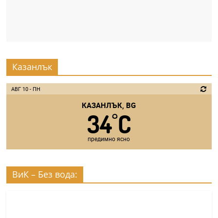
Казанлък
АВГ 10 - ПН
КАЗАНЛЪК, BG
34
C
°
предимно ясно
ВиК – Без вода: