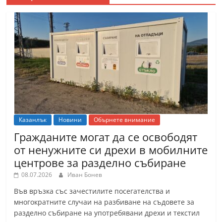
Казанлък
Новини
Обърнете внимание
Гражданите могат да се освободят
от ненужните си дрехи в мобилните
центрове за разделно събиране
08.07.2026
Иван Бонев
Във връзка със зачестилите посегателства и
многократните случаи на разбиване на съдовете за
разделно събиране на употребявани дрехи и текстил