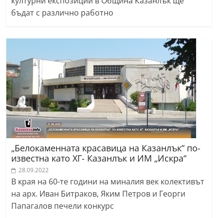
културни експозиции в Община Казанлък ще
бъдат с различно работно
„Белокаменната красавица на Казанлък“ по-
известна като ХГ- Казанлък и ИМ „Искра“
28.09.2022
В края на 60-те години на миналия век колективът
на арх. Иван Битраков, Яким Петров и Георги
Папагалов печели конкурс