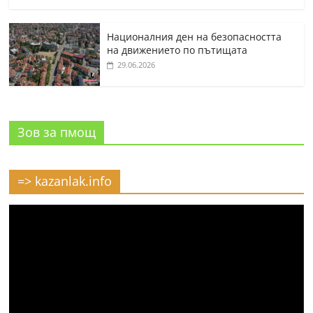
Националния ден на безопасността
на движението по пътищата
29.06.2026
Зов за пмощ
=> kazanlak.info
Видео