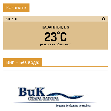
Казанлък
АВГ 7 - ПТ
КАЗАНЛЪК, BG
23
C
°
разкъсана облачност
ВиК – Без вода: