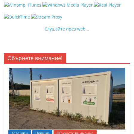
Слушайте през web...
Обърнете внимание!
Казанлък
Новини
Обърнете внимание