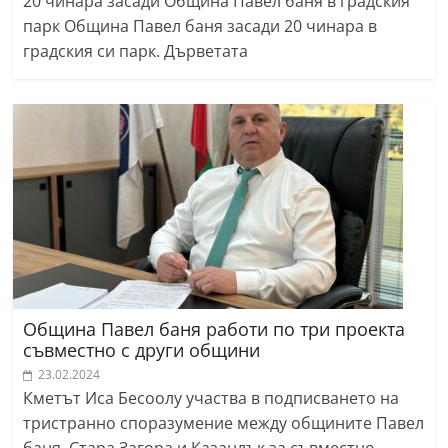
20 чинара засади Община Павел баня в градския
парк Община Павел баня засади 20 чинара в
градския си парк. Дърветата
Община Павел баня работи по три проекта
съвместно с други общини
23.02.2024
Кметът Иса Бесоолу участва в подписването на
тристранно споразумение между общините Павел