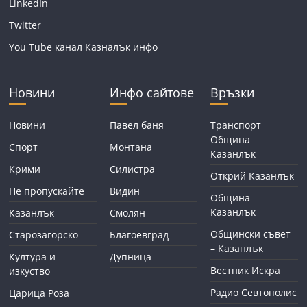
LinkedIn
Twitter
You Tube канал Казналък инфо
Новини
Инфо сайтове
Връзки
Новини
Павел баня
Транспорт
Община
Спорт
Монтана
Казанлък
Крими
Силистра
Открий Казанлък
Не пропускайте
Видин
Община
Казанлък
Казанлък
Смолян
Общински съвет
Старозагорско
Благоевград
– Казанлък
Култура и
Дупница
Вестник Искра
изкуство
Радио Севтополис
Царица Роза