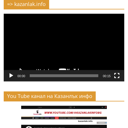
=> kazanlak.info
Видео
00:00
00:15
You Tube канал на Казанлък инфо