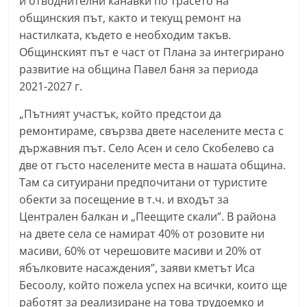
и отводнителни канавки по трасето на
n
общинския път, както и текущ ремонт на
l
настилката, където е необходим такъв.
a
Общинският път е част от Плана за интегрирано
развитие на община Павел баня за периода
k
2021-2027 г.
.
i
„Пътният участък, който предстои да
n
ремонтираме, свързва двете населените места с
f
държавния път. Село Асен и село Скобелево са
две от гъсто населените места в нашата община.
o
Там са ситуирани предпочитани от туристите
,
обекти за посещение в т.ч. и входът за
k
Централен балкан и „Пеещите скали”. В района
a
на двете села се намират 40% от розовите ни
z
масиви, 60% от черешовите масиви и 20% от
a
ябълковите насаждения”, заяви кметът Иса
n
Бесоолу, който пожела успех на всички, които ще
l
работят за реализиране на това трудоемко и