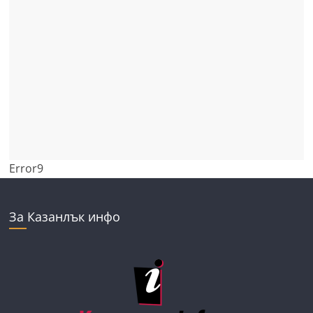
Error9
За Казанлък инфо