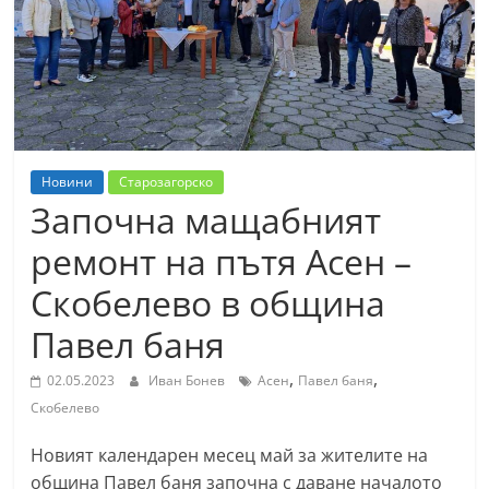
т
К
а
з
а
н
Новини
Старозагорско
л
Започна мащабният
ъ
ремонт на пътя Асен –
к
Скобелево в община
и
о
Павел баня
б
,
,
02.05.2023
Иван Бонев
Асен
Павел баня
л
Скобелево
а
с
Новият календарен месец май за жителите на
т
община Павел баня започна с даване началото