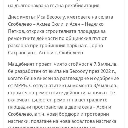
С
на дългоочаквана пътна рехабилитация.
т
Днес кметът Иса Бесоолу, кметовете на селата
а
Скобелево – Ахмед Сюли, и Асен – Недялко
р
Петков, откриха строителната площадка за
а
ремонтните дейности по общинския път от
З
разклона при гробищния парк на с. Горно
Сахране до с. Асен и с. Скобелево.
а
г
Мащабният проект, чиято стойност е 7,8 млн.лв.,
о
бе разработен от екипа на Бесоолу през 2022 г.,
р
когато беше внесен за разглеждане и одобрение
а
от МРРБ. С отпуснатите към момента 3,9 млн.лв.
строително-ремонтните дейности започват. Те
–
включват: цялостен ремонт на централните
k
площадни пространства в двете села – Асен и
a
Скобелево, в т.ч. нови бордюри и тротоарни
z
настилки, полагане на нова асфалтова настилка
a