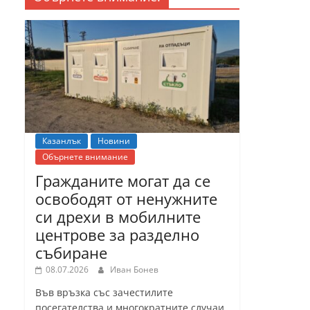
Казанлък
Новини
Обърнете внимание
Гражданите могат да се
освободят от ненужните
си дрехи в мобилните
центрове за разделно
събиране
08.07.2026
Иван Бонев
Във връзка със зачестилите
посегателства и многократните случаи