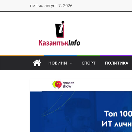
Skip
петък, август 7, 2026
to
content
Казанлък
инфо
НОВИНИ
СПОРТ
ПОЛИТИКА
Н
о
в
и
н
и
о
т