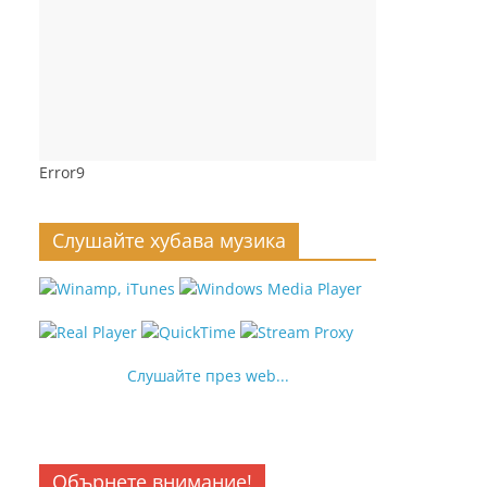
Error9
Слушайте хубава музика
Слушайте през web...
Обърнете внимание!