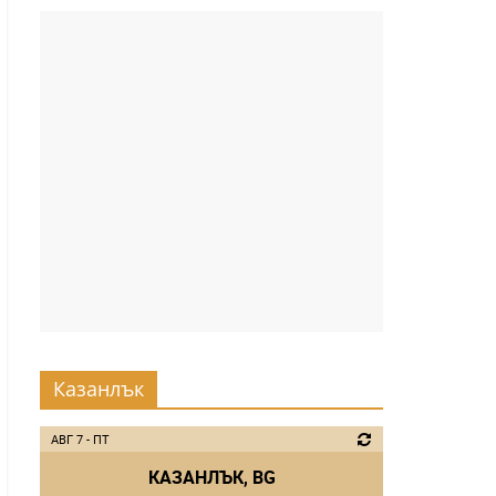
Казанлък
АВГ 7 - ПТ
КАЗАНЛЪК, BG