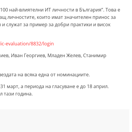
100 най-влиятелни ИТ личности в България”. Това е
ващ личностите, които имат значителен принос за
 и служат за пример за добри практики и висок
ic-evaluation/8832/login
иев, Иван Георгиев, Младен Желев, Станимир
звездата на всяка една от номинациите.
1 март, а периода на гласуване е до 18 април.
л тази година.