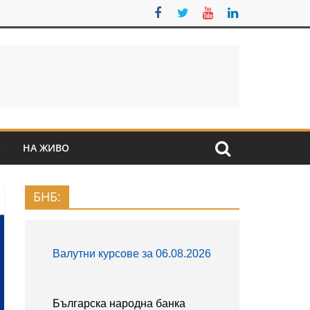
S
НА ЖИВО
БНБ: