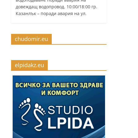
довеждащ водопровод. 10:00/18:00 гр.
Казанлък – поради авария на ул.
chudomir.eu
elpidakz.eu