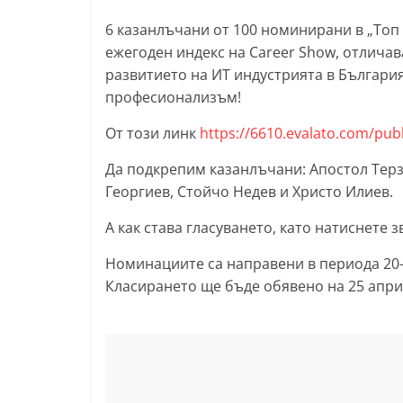
т
6 казанлъчани от 100 номинирани в „Топ 
а
ежегоден индекс на Career Show, отлича
р
развитието на ИТ индустрията в България
професионализъм!
а
З
От този линк
https://6610.evalato.com/publ
а
Да подкрепим казанлъчани: Апостол Терз
г
Георгиев, Стойчо Недев и Христо Илиев.
о
р
А как става гласуването, като натиснете 
а
Номинациите са направени в периода 20-3
–
Класирането ще бъде обявено на 25 апри
k
a
z
a
n