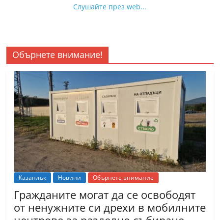
Слушайте през web...
Обърнете внимание!
Казанлък
Новини
Обърнете внимание
Гражданите могат да се освободят
от ненужните си дрехи в мобилните
центрове за разделно събиране