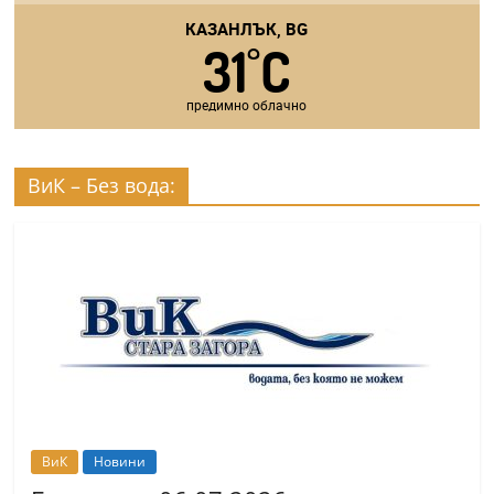
КАЗАНЛЪК, BG
31
C
°
предимно облачно
ВиК – Без вода:
ВиК
Новини