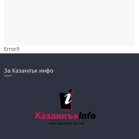
Error9
За Казанлък инфо