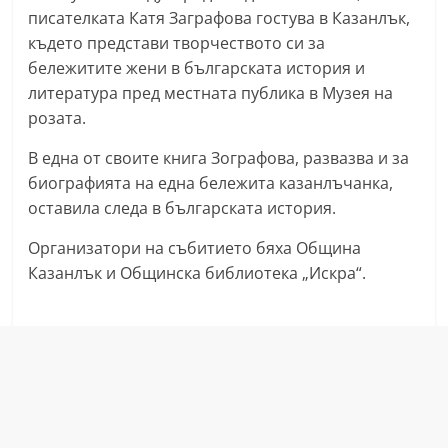
писателката Катя Заграфова гостува в Казанлък,
n
където представи творчеството си за
l
бележитите жени в българската история и
a
литература пред местната публика в Музея на
k
розата.
.
В една от своите книга Зографова, развазва и за
i
биографията на една бележита казанлъчанка,
n
оставила следа в българската история.
f
o
Организатори на събитието бяха Община
,
Казанлък и Общинска библиотека „Искра“.
k
a
z
a
n
l