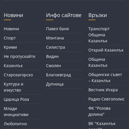
Новини
Инфо сайтове
Връзки
Новини
Павел баня
Транспорт
Община
Спорт
Монтана
Казанлък
Крими
Силистра
Открий Казанлък
Не пропускайте
Видин
Община
Казанлък
Казанлък
Смолян
Общински съвет
Старозагорско
Благоевград
– Казанлък
Култура и
Дупница
Вестник Искра
изкуство
Радио Севтополис
Царица Роза
ФК "Розова
Млади
долина"
инициативи
ВК "Казанлък
Любопитно