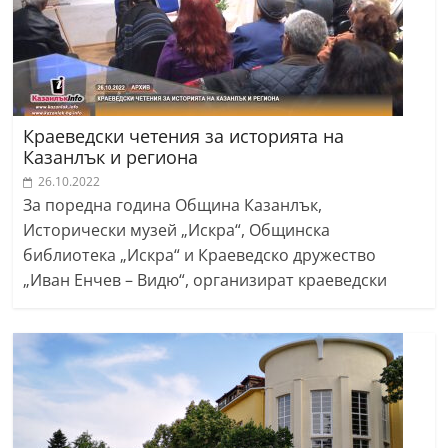
Краеведски четения за историята на
Казанлък и региона
26.10.2022
За поредна година Община Казанлък,
Исторически музей „Искра“, Общинска
библиотека „Искра“ и Краеведско дружество
„Иван Енчев – Видю“, организират краеведски