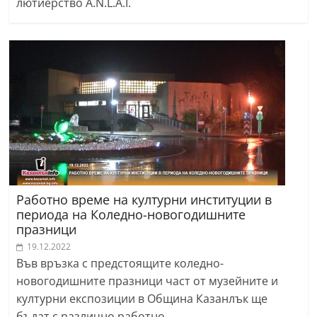
лютиерство A.N.L.A.I.
Работно време на културни институции в
периода на Коледно-новогодишните
празници
19.12.2022
Във връзка с предстоящите коледно-
новогодишните празници част от музейните и
културни експозиции в Община Казанлък ще
бъдат с различно работно