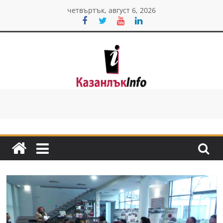
Skip
четвъртък, август 6, 2026
to
content
Казанлък
инфо
Н
о
в
и
н
и
о