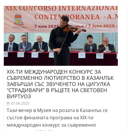
r
y
-
k
a
z
a
n
l
ХІХ-ТИ МЕЖДУНАРОДЕН КОНКУРС ЗА
СЪВРЕМЕННО ЛЮТИЕРСТВО В КАЗАНЛЪК
a
ЗАВЪРШИ СЪС ЗВУЧЕНЕТО НА ЦИГУЛКА
k
“СТРАДИВАРИ” В РЪЦЕТЕ НА СВЕТОВЕН
.
ВИРТУОЗ
c
07.06.2025
Тази вечер в Музея на розата в Казанлък се
o
състоя финалната програма на ХІХ-ти
m
международен конкурс за съвременно