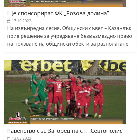
Ще спонсорират ФК „Розова долина”
17.10.2022
На извънредна сесия, Общински съвет – Казанлък
прие решение за учредяване безвъзмездно право
на ползване на общински обекти за разполагане
Равенство със Загорец на ст. „Севтополис“
13.03.2023