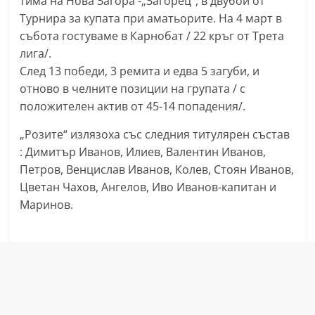
тима на Нова Загора -„Загорец“, в двубой от
r
Турнира за купата при аматьорите. На 4 март в
y
събота гостуваме в Карнобат / 22 кръг от Трета
-
лига/.
След 13 победи, 3 ремита и едва 5 загуби, и
k
отново в челните позиции на групата / с
a
положителен актив от 45-14 попадения/.
z
a
„Розите“ излязоха със следния титулярен състав
n
: Димитър Иванов, Илиев, Валентин Иванов,
Петров, Венцислав Иванов, Колев, Стоян Иванов,
l
Цветан Чахов, Ангелов, Иво Иванов-капитан и
a
Маринов.
k
.
c
o
m