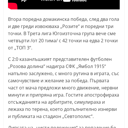
n
l
Втора поредна домакинска победа, след два гола
a
и две греди извоюваха „Розите“ и поредни три
k
точки. В Трета лига Югоизточна група вече сме
.
четвърти /от 20 тима/ с 42 точки на едва 2 точки
i
от „ТОП 3“.
n
С 2:0 казанлъшкият представителен футболен
f
„Розова долина“ надигра СФК „Ямбол 1915“
o
напълно заслужено, с много рутина в играта, със
,
самочувствие и желание за победа. Първата
k
част от мача предложи много движение, нервни
a
минути и припряна игра. Гостите апострофираха
z
отсъжданията на арбитрите, симулираха и
лежаха по терена, което допълнително изнерви
a
и публиката на стадион „Севтополис“.
n
l
Липсата на „чисти положения“ за попадение бе