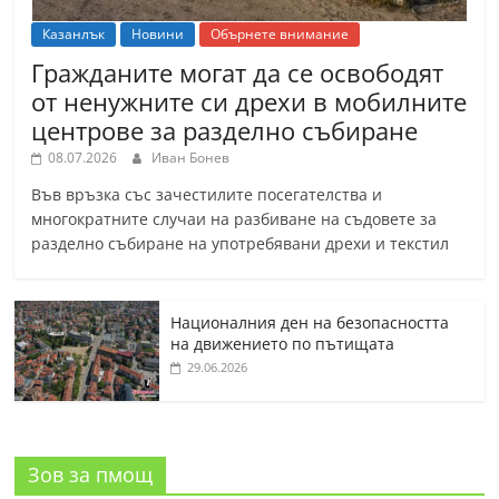
Казанлък
Новини
Обърнете внимание
Гражданите могат да се освободят
от ненужните си дрехи в мобилните
центрове за разделно събиране
08.07.2026
Иван Бонев
Във връзка със зачестилите посегателства и
многократните случаи на разбиване на съдовете за
разделно събиране на употребявани дрехи и текстил
Националния ден на безопасността
на движението по пътищата
29.06.2026
Зов за пмощ