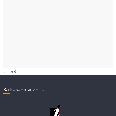
Error9
За Казанлък инфо