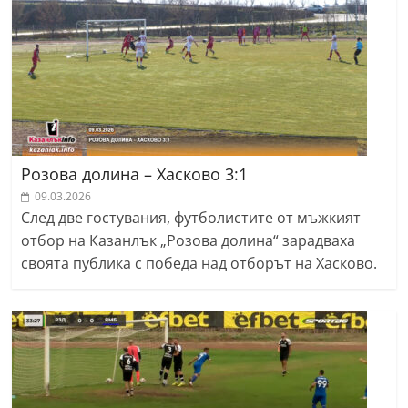
Розова долина – Хасково 3:1
09.03.2026
След две гостувания, футболистите от мъжкият
отбор на Казанлък „Розова долина“ зарадваха
своята публика с победа над отборът на Хасково.