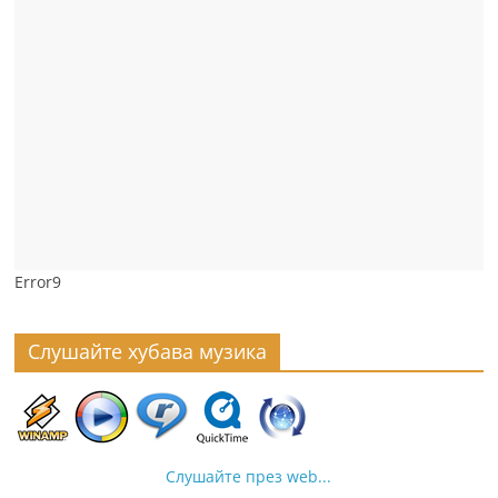
Error9
Слушайте хубава музика
Слушайте през web...