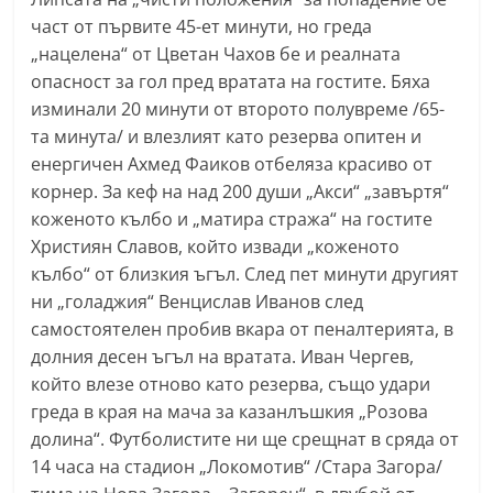
a
част от първите 45-ет минути, но греда
k
„нацелена“ от Цветан Чахов бе и реалната
опасност за гол пред вратата на гостите. Бяха
-
изминали 20 минути от второто полувреме /65-
b
та минута/ и влезлият като резерва опитен и
g
енергичен Ахмед Фаиков отбеляза красиво от
.
корнер. За кеф на над 200 души „Акси“ „завъртя“
i
коженото кълбо и „матира стража“ на гостите
n
Християн Славов, който извади „коженото
f
кълбо“ от близкия ъгъл. След пет минути другият
o
ни „голаджия“ Венцислав Иванов след
,
самостоятелен пробив вкара от пеналтерията, в
долния десен ъгъл на вратата. Иван Чергев,
g
който влезе отново като резерва, също удари
a
греда в края на мача за казанлъшкия „Розова
l
долина“. Футболистите ни ще срещнат в сряда от
l
14 часа на стадион „Локомотив“ /Стара Загора/
e