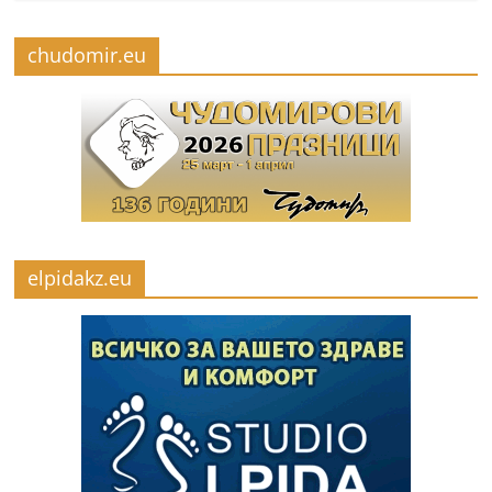
chudomir.eu
elpidakz.eu