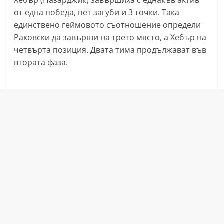
Хебър (Пазарджик) завършиха с еднакъв актив
a
от една победа, пет загуби и 3 точки. Така
k
единствено геймовото съотношение определи
-
Раковски да завърши на трето място, а Хебър на
четвърта позиция. Двата тима продължават във
b
втората фаза.
g
.
i
n
f
o
,
g
a
l
l
e