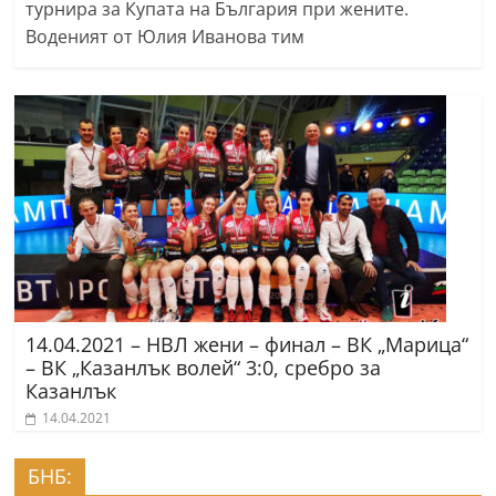
турнира за Купата на България при жените.
Воденият от Юлия Иванова тим
14.04.2021 – НВЛ жени – финал – ВК „Марица“
– ВК „Казанлък волей“ 3:0, сребро за
Казанлък
14.04.2021
БНБ: