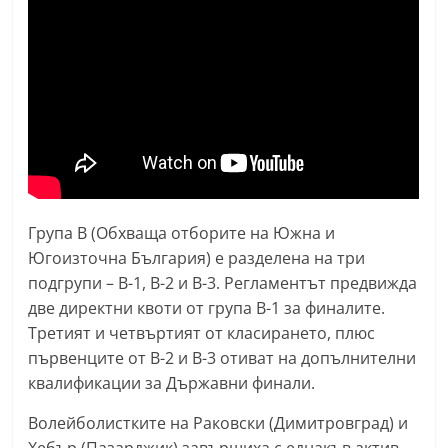
n
l
a
k
.
i
n
f
Група В (Обхваща отборите на Южна и
o
Югоизточна България) е разделена на три
,
подгрупи – В-1, В-2 и В-3. Регламентът предвижда
k
две директни квоти от група В-1 за финалите.
a
Третият и четвъртият от класирането, плюс
z
първенците от В-2 и В-3 отиват на допълнителни
a
квалификации за Държавни финали.
n
Волейболистките на Раковски (Димитровград) и
l