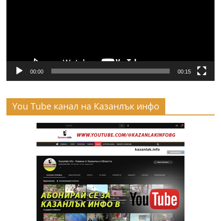
00:00
00:15
You Tube канал на Казанлък инфо