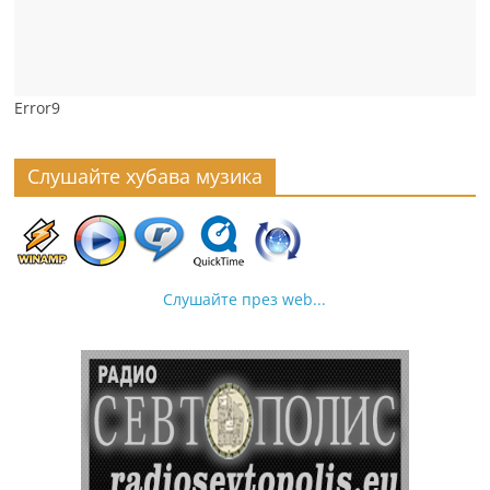
Error9
Слушайте хубава музика
Слушайте през web...