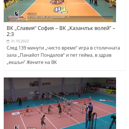
ВК „Славия“ София – ВК „Казанлък волей“ –
2:3
31.10.2022
След 139 минути „чисто време“ игра в столичната
зала „Панайот Пондалов“ и пет гейма, в здрав
„екшън“ Жените на ВК