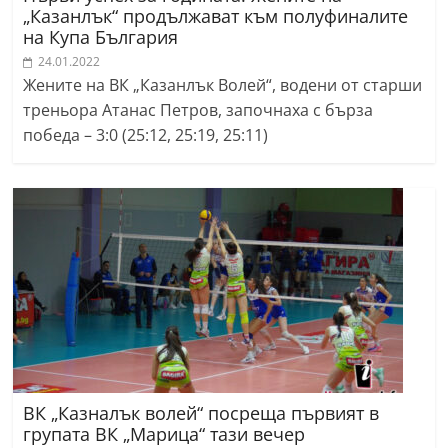
„Казанлък“ продължават към полуфиналите
на Купа България
24.01.2022
Жените на ВК „Казанлък Волей“, водени от старши
треньора Атанас Петров, започнаха с бърза
победа – 3:0 (25:12, 25:19, 25:11)
ВК „Казналък волей“ посреща първият в
групата ВК „Марица“ тази вечер