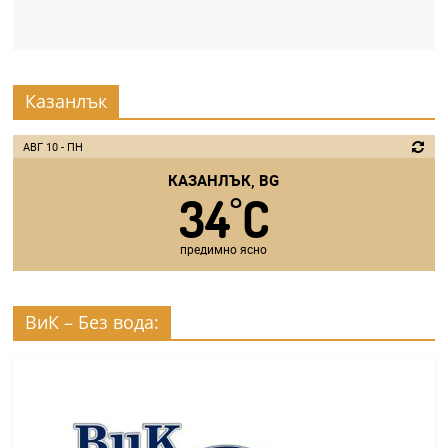
Казанлък
АВГ 10 - ПН
КАЗАНЛЪК, BG
34
C
°
предимно ясно
ВиК – Без вода: