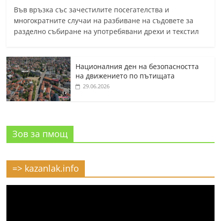
Във връзка със зачестилите посегателства и
многократните случаи на разбиване на съдовете за
разделно събиране на употребявани дрехи и текстил
Националния ден на безопасността
на движението по пътищата
29.06.2026
Зов за пмощ
=> kazanlak.info
Видео