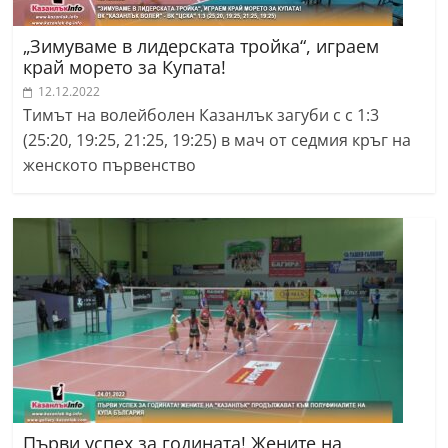
„Зимуваме в лидерската тройка“, играем
край морето за Купата!
12.12.2022
Тимът на волейболен Казанлък загуби с с 1:3
(25:20, 19:25, 21:25, 19:25) в мач от седмия кръг на
женското първенство
Първи успех за годината! Жените на