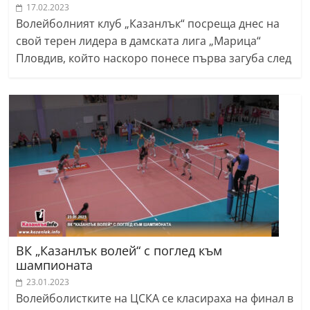
17.02.2023
Волейболният клуб „Казанлък“ посреща днес на
свой терен лидера в дамската лига „Марица“
Пловдив, който наскоро понесе първа загуба след
ВК „Казанлък волей“ с поглед към
шампионата
23.01.2023
Волейболистките на ЦСКА се класираха на финал в