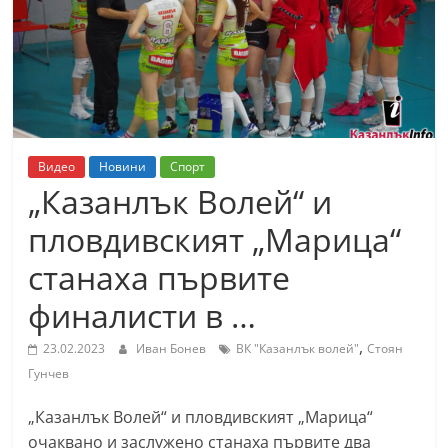
т
К
а
з
а
н
Видео
Новини
Спорт
л
„Казанлък Волей“ и
ъ
пловдивският „Марица“
к
станаха първите
и
о
финалисти в …
б
,
23.02.2023
Иван Бонев
ВК "Казанлък волей"
Стоян
л
Гунчев
а
с
„Казанлък Волей“ и пловдивският „Марица“
т
очаквано и заслужено станаха първите два