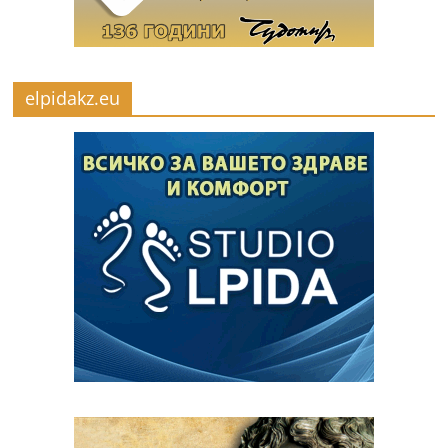
elpidakz.eu