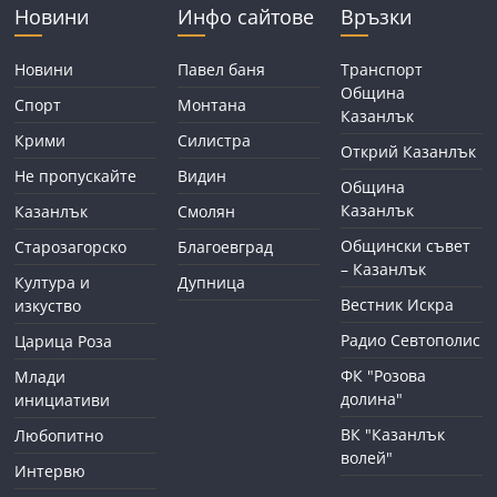
Новини
Инфо сайтове
Връзки
Новини
Павел баня
Транспорт
Община
Спорт
Монтана
Казанлък
Крими
Силистра
Открий Казанлък
Не пропускайте
Видин
Община
Казанлък
Казанлък
Смолян
Общински съвет
Старозагорско
Благоевград
– Казанлък
Култура и
Дупница
Вестник Искра
изкуство
Радио Севтополис
Царица Роза
ФК "Розова
Млади
долина"
инициативи
ВК "Казанлък
Любопитно
волей"
Интервю