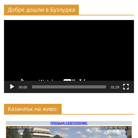
Добре дошли в Бузлуджа
Видео
00:00
01:29
Казанлък на живо: