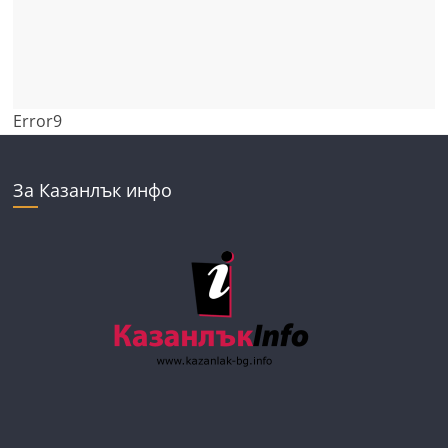
Error9
За Казанлък инфо