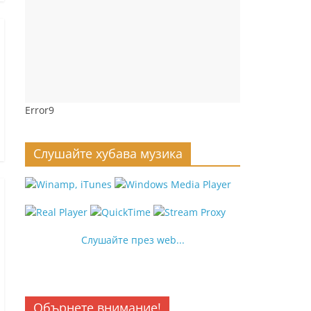
Error9
Слушайте хубава музика
Слушайте през web...
Обърнете внимание!