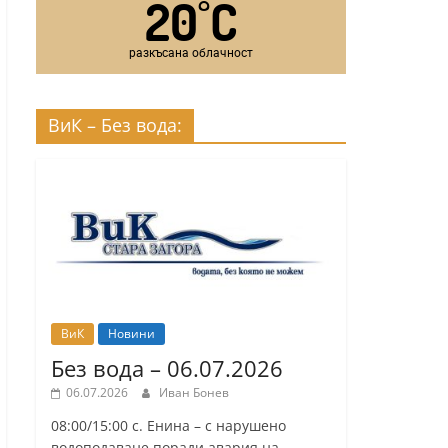
20
C
°
разкъсана облачност
ВиК – Без вода:
ВиК
Новини
Без вода – 06.07.2026
06.07.2026
Иван Бонев
08:00/15:00 с. Енина – с нарушено
водоподаване поради авария на