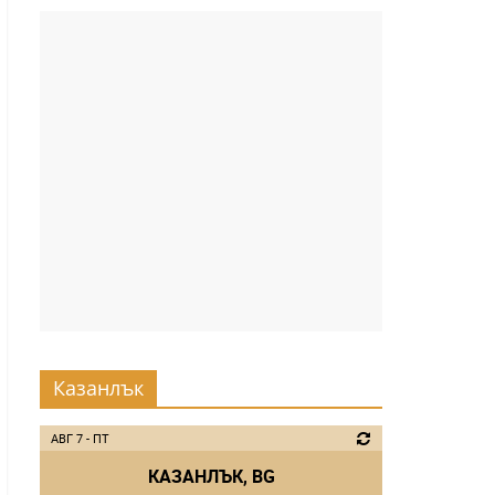
Казанлък
АВГ 7 - ПТ
КАЗАНЛЪК, BG