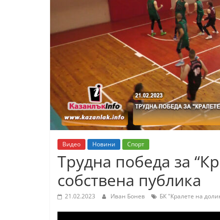
К
а
з
а
н
л
ъ
к
и
о
Видео
Новини
Спорт
б
Трудна победа за “К
л
собствена публика
а
с
21.02.2023
Иван Бонев
БК "Кралете на доли
т
С