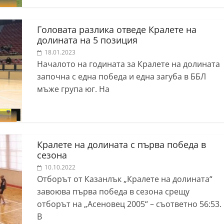
Головата разлика отведе Кралете на
долината на 5 позиция
18.01.2023
Началото на годината за Кралете на долината
започна с една победа и една загуба в ББЛ
мъже група юг. На
Кралете на долината с първа победа в
сезона
10.10.2022
Отборът от Казанлък „Кралете на долината“
завоюва първа победа в сезона срещу
отборът на „Асеновец 2005“ – съответно 56:53.
В