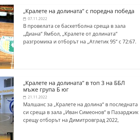
„Кралете на долината“ с поредна победа
07.11.2022
В провелата се баскетболна среща в зала
„Диана“ Ямбол, „Кралете от долината“
разгромиха и отборът на „Атлетик 95“ с 72:67.
„Кралете на долината“ в топ 3 на ББЛ
мъже група Б юг
21.11.2022
Малшанс за „Кралете на долина“ в последната
си среща в зала „Иван Симеонов“ в Пазарджик
срещу отборът на Димитровград 2022,