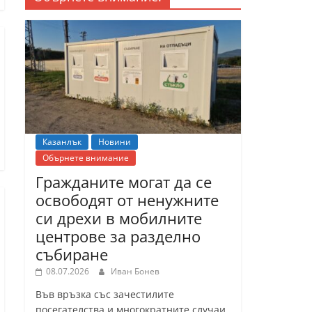
Казанлък
Новини
Обърнете внимание
Гражданите могат да се
освободят от ненужните
си дрехи в мобилните
центрове за разделно
събиране
08.07.2026
Иван Бонев
Във връзка със зачестилите
посегателства и многократните случаи