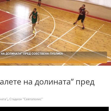
ралете на долината” пред
,
ната"
Стадион "Севтополис"