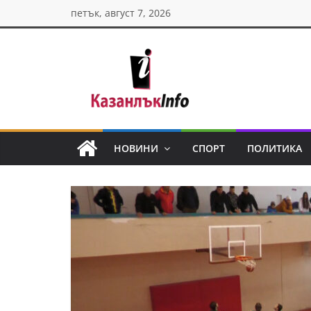
Skip
петък, август 7, 2026
to
content
Казанлък
инфо
НОВИНИ
СПОРТ
ПОЛИТИКА
Н
о
в
и
н
и
о
т