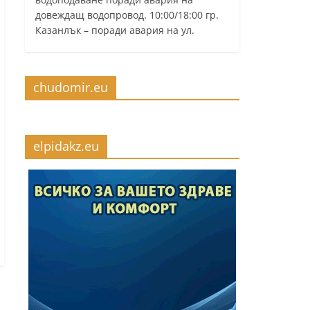
довеждащ водопровод. 10:00/18:00 гр.
Казанлък – поради авария на ул.
chudomir.eu
elpidakz.eu