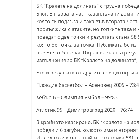
БК “Кралете на долината” с трудна победа
l
Б юг. В първата част казанлъчани домини
a
която ги подлъга и така във втората част 
k
продължика с атаките, но топките така и н
.
поведат с две точки и резултата стана 58
i
която бе точка за точка. Публиката бе из
n
повече от 5 точки. В края на частта резул
f
изпълнения за БК “Кралете на долината”,
o
Ето и резултати от другите срещи в кръга
,
Пловдив баскетбол – Асеновец 2005 – 73:
k
a
Хебър Б – Олимпия Ямбол – 99:83
z
Атлетик 95 – Димитровград 2020 – 76:74
a
n
В крайното класиране, БК “Кралете на дол
l
победи и 6 загуби, колкото има и вторият
И след този кръг, с най-много точки 531 
a