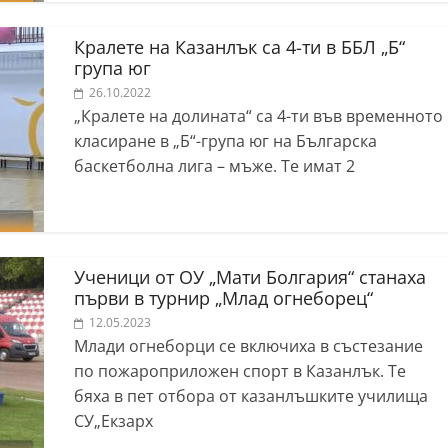
Кралете на Казанлък са 4-ти в ББЛ „Б“
група юг
26.10.2022
„Кралете на долината“ са 4-ти във временното
класиране в „Б“-група юг на Българска
баскетболна лига – мъже. Те имат 2
Ученици от ОУ „Мати Болгария“ станаха
първи в турнир „Млад огнеборец“
12.05.2023
Млади огнеборци се включиха в състезание
по пожароприложен спорт в Казанлък. Те
бяха в пет отбора от казанлъшките училища
СУ„Екзарх