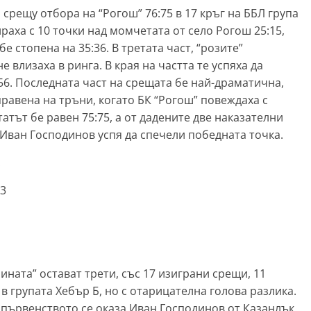
 срещу отбора на “Рогош” 76:75 в 17 кръг на ББЛ група
раха с 10 точки над момчетата от село Рогош 25:15,
бе стопена на 35:36. В третата част, “розите”
е влизаха в ринга. В края на частта те успяха да
:56. Последната част на срещата бе най-драматична,
правена на тръни, когато БК “Рогош” повеждаха с
татът бе равен 75:75, а от дадените две наказателни
 Иван Господинов успя да спечели победната точка.
:
43
ината” остават трети, със 17 изиграни срещи, 11
 в групата Хебър Б, но с отарицателна голова разлика.
в първенството се оказа Иван Господинов от Казанлък.