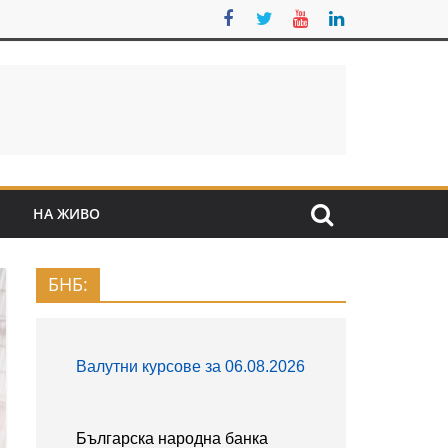
S
НА ЖИВО
БНБ: