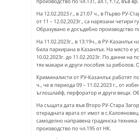
производство по чл.131, ал.1, т.12, във вр.
l
На 12.02.2023 г., в 21:07 ч., в Първо РУ-С
a
от 11 – 12.02.2023г., са нарязани четири 
k
Образувано е досъдебно производство по 
.
На 11.02.2023г., в 13:19ч., в РУ-Казанлък 
i
била паркирана в Казанлък. На място е у
n
10.02.2023г. до 11.02.2023г. По данни на
f
тях макари и други пособия за риболов. 
o
Криминалисти от РУ-Казанлък работят по с
,
ч., че в периода 09 – 11.02.2023 г., от и
k
ъглошлайф, перфоратор и други вещи. Об
a
z
На същата дата във Второ РУ-Стара Заго
a
открадната врата от имот в с.Калояновец
самоделно направена градинска техника 
n
производство по чл.195 от НК.
l
a