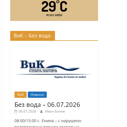
29
C
°
ясно небе
ВиК – Без вода:
ВиК
Новини
Без вода – 06.07.2026
06.07.2026
Иван Бонев
08:00/15:00 с. Енина – с нарушено
водоподаване поради авария на