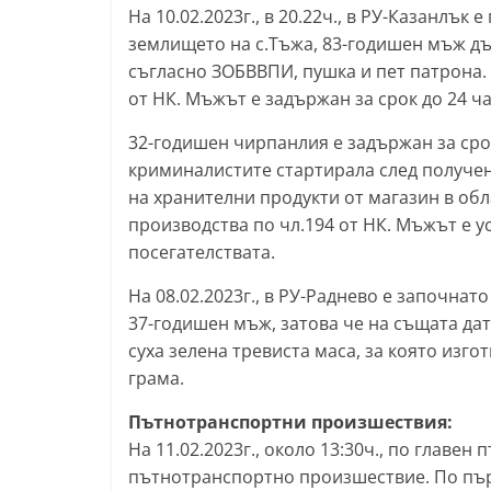
На 10.02.2023г., в 20.22ч., в РУ-Казанлък
землището на с.Тъжа, 83-годишен мъж дъ
съгласно ЗОБВВПИ, пушка и пет патрона. 
от НК. Мъжът е задържан за срок до 24 ча
32-годишен чирпанлия е задържан за срок
криминалистите стартирала след получени 
на хранителни продукти от магазин в обл
производства по чл.194 от НК. Мъжът е у
посегателствата.
На 08.02.2023г., в РУ-Раднево е започнато
37-годишен мъж, затова че на същата дат
суха зелена тревиста маса, за която изгот
грама.
Пътнотранспортни произшествия:
На 11.02.2023г., около 13:30ч., по главен
пътнотранспортно произшествие. По пъ