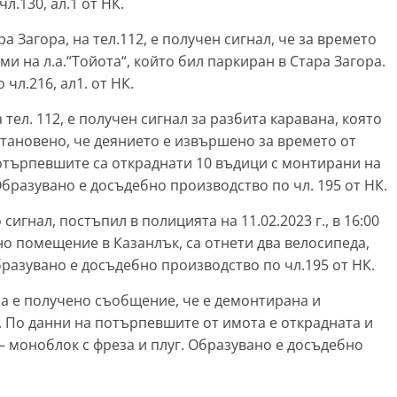
чл.130, ал.1 от НК.
тара Загора, на тел.112, е получен сигнал, че за времето
гуми на л.а.“Тойота“, който бил паркиран в Стара Загора.
чл.216, ал1. от НК.
на тел. 112, е получен сигнал за разбита каравана, която
становено, че деянието е извършено за времето от
 потърпевшите са откраднати 10 въдици с монтирани на
Образувано е досъдебно производство по чл. 195 от НК.
игнал, постъпил в полицията на 11.02.2023 г., в 16:00
збено помещение в Казанлък, са отнети два велосипеда,
разувано е досъдебно производство по чл.195 от НК.
ра е получено съобщение, че е демонтирана и
. По данни на потърпевшите от имота е открадната и
– моноблок с фреза и плуг. Образувано е досъдебно