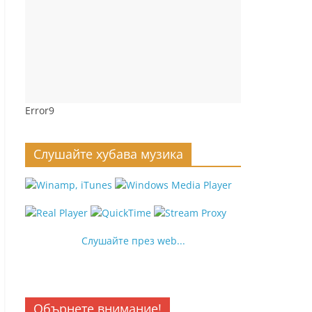
Error9
Слушайте хубава музика
Слушайте през web...
Обърнете внимание!