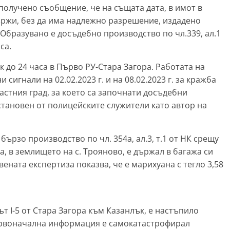
 е получено съобщение, че на същата дата, в имот в
ржи, без да има надлежно разрешение, издадено
Образувано е досъдебно производство по чл.339, ал.1
са.
 до 24 часа в Първо РУ-Стара Загора. Работата на
сигнали на 02.02.2023 г. и на 08.02.2023 г. за кражба
астния град, за което са започнати досъдебни
становен от полицейските служители като автор на
 бързо производство по чл. 354а, ал.3, т.1 от НК срещу
а, в землището на с. Трояново, е държал в багажа си
вената експертиза показва, че е марихуана с тегло 3,58
 път I-5 от Стара Загора към Казанлък, е настъпило
рвоначална информация е самокатастрофирал