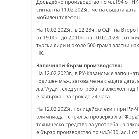
Досъдебно производство по чл.194 от НК
k
сигнал на 11.02.2023г., че на същата дата,
-
мобилен телефон.
b
На 10.02.2023г., в 22:28ч., в ОДЧ на Вто
g
от 19:00ч. до 22:10ч. на 10.02.2023г., от 
.
турски лири и около 500 грама златни на
i
НК.
n
Започнати бързи производства:
f
На 12.02.2023г., в РУ-Казанлък е започна
o
годишен мъж, затова че на същата дата, в
,
л.а.“Ауди“, след употреба на алкохол над
g
е задържан за срок до 24 часа.
a
На 12.02.2023г. полицейски екип при РУ-Чи
l
олимпиада“, спрял за проверка л.а.“Форд
l
техническо средство за употреба на алко
e
е бързо производство по чл.343б, ал.1 от
r