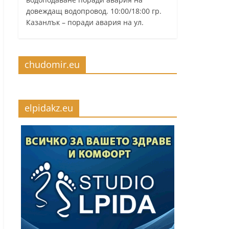
довеждащ водопровод. 10:00/18:00 гр.
Казанлък – поради авария на ул.
chudomir.eu
elpidakz.eu