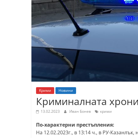
К
а
з
а
н
л
ъ
к
и
о
Крими
Новини
б
Криминалната хроник
л
а
13.02.2023
Иван Бонев
крими
с
По-характерни престъпления:
т
На 12.02.2023г., в 13:14 ч., в РУ-Казанлъ
С