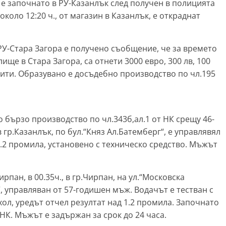
 е започнато в РУ-Казанлък след получен в полицията
 около 12:20 ч., от магазин в Казанлък, е откраднат
ро РУ-Стара Загора е получено съобщение, че за времето
жилище в Стара Загора, са отнети 3000 евро, 300 лв, 100
кити. Образувано е досъдебно производство по чл.195
то бързо производство по чл.343б,ал.1 от НК срещу 46-
 гр.Казанлък, по бул.“Княз Ал.Батемберг“, е управлявял
 1.2 промила, установено с техническо средство. Мъжът
рпан, в 00.35ч., в гр.Чирпан, на ул.“Московска
“, управляван от 57-годишен мъж. Водачът е тестван с
хол, уредът отчел резултат над 1.2 промила. Започнато
 НК. Мъжът е задържан за срок до 24 часа.