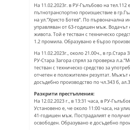
На 11.02.2023г. в РУ-Гълъбово на тел.11
y
пътнотранспортно произшествие в гр.Гъл
-
на ул.“Христо Ботев“. По първоначална 
k
управляван от 63-годишен мъж. Водачът 
a
живота. Той е тестван с техническо средс
z
1.2 промила. Образувано е бързо производ
a
На 11.02.2023г., около 21.00ч., в гр.Стар
n
РУ-Стара Загора спрял за проверка л.а.“
l
тестван с техническо средство за употре
a
отчетен е положителен резултат. Мъжът е
k
досъдебно производство по чл.343 б, ал.3
.
Разкрити престъпления:
c
На 12.02.2023 г., в 13:31 часа, в РУ-Гъл
o
Установено е, че около 11:00 часа, на ул
m
41-годишен мъж. Пострадалият е получил
освободен. Образувано е досъдебно произво