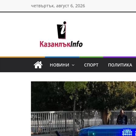
Skip
четвъртък, август 6, 2026
to
content
Казанлък
инфо
НОВИНИ
СПОРТ
ПОЛИТИКА
Н
о
в
и
н
и
о
т