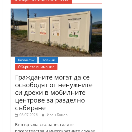
Казанлък
Новини
Обърнете внимание
Гражданите могат да се
освободят от ненужните
си дрехи в мобилните
центрове за разделно
събиране
08.07.2026
Иван Бонев
Във връзка със зачестилите
посегателства и многократните случаи