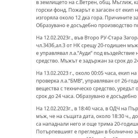
в землището на с.Ветрен, общ. Мъглиж, к
т
горски фонд. Пожарът е загасен от екип н
а
изгоряла около 12 дка гора. Причините з
р
Образувано е досъдебно производство по чл
а
На 12.02.2023г., във Второ РУ-Стара Заг
З
чл.343б,ал.3 от НК срещу 20-годишен мъж, 
а
е управлявал л.а.“Ауди“ под въздействие
г
средство. Мъжът е задържан за срок до 24
о
На 13.02.2023 г., около 00:05 часа, екип н
р
проверка л.а.“БМВ“, управляван от 26-го
а
вещества с техническо средство, уредът
–
срок до 24 часа. Образувано е досъдебно 
k
На 12.02.2023г., в 18:40 часа, в ОДЧ на П
a
мъж, че на същата дата, около 18:30 ч., 
z
са нападнали него и още трима 20-годишн
a
Потърпевшият е прегледан в болнично з
n