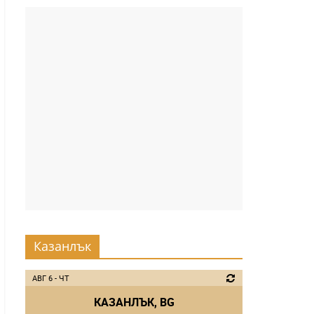
Казанлък
АВГ 6 - ЧТ
КАЗАНЛЪК, BG