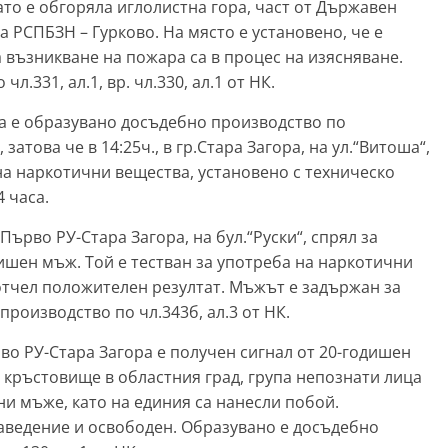
ато е обгоряла иглолистна гора, част от Държавен
а РСПБЗН – Гурково. На място е установено, че е
а възникване на пожара са в процес на изясняване.
.331, ал.1, вр. чл.330, ал.1 от НК.
ора е образувано досъдебно производство по
затова че в 14:25ч., в гр.Стара Загора, на ул.“Витоша“,
 на наркотични вещества, установено с техническо
 часа.
а Първо РУ-Стара Загора, на бул.“Руски“, спрял за
дишен мъж. Той е тестван за употреба на наркотични
 отчел положителен резултат. Мъжът е задържан за
производство по чл.343б, ал.3 от НК.
ърво РУ-Стара Загора е получен сигнал от 20-годишен
до кръстовище в областния град, група непознати лица
и мъже, като на единия са нанесли побой.
аведение и освободен. Образувано е досъдебно