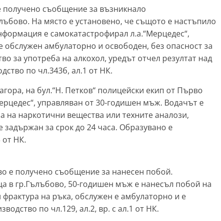
2 е получено съобщение за възникнало
ъбово. На място е установено, че същото е настъпило
информация е самокатастрофирал л.а.“Мерцедес“,
е обслужен амбулаторно и освободен, без опасност за
тво за употреба на алкохол, уредът отчел резултат над
ство по чл.343б, ал.1 от НК.
а Загора, на бул.“Н. Петков“ полицейски екип от Първо
Мерцедес“, управляван от 30-годишен мъж. Водачът е
ба на наркотични вещества или техните аналози,
 задържан за срок до 24 часа. Образувано е
 от НК.
ъбово е получено съобщение за нанесен побой.
ица в гр.Гълъбово, 50-годишен мъж е нанесъл побой на
 фрактура на ръка, обслужен е амбулаторно и е
дство по чл.129, ал.2, вр. с ал.1 от НК.