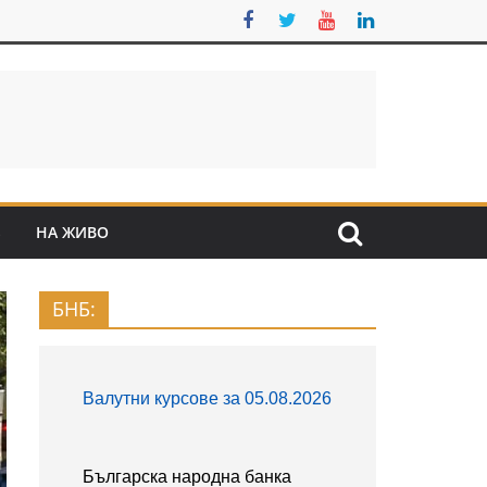
S
НА ЖИВО
БНБ: