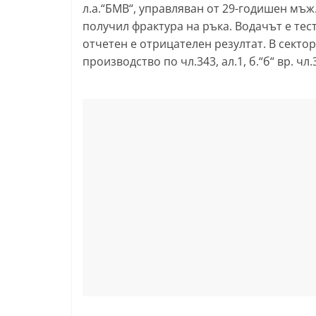
л.а.“БМВ“, управляван от 29-годишен мъж
получил фрактура на ръка. Водачът е тест
отчетен е отрицателен резултат. В секто
производство по чл.343, ал.1, б.“б“ вр. чл.