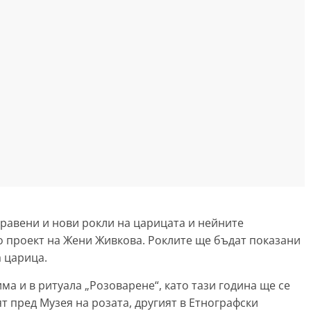
равени и нови рокли на царицата и нейните
о проект на Жени Живкова. Роклите ще бъдат показани
а царица.
ма и в ритуала „Розоварене“, като тази година ще се
т пред Музея на розата, другият в Етнографски