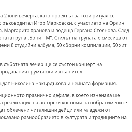
 2 юни вечерта, като проектът за този ритуал се
с ръководител Игор Марковски, с участието на Орлин
, Маргарита Хранова и водеща Гергана Стоянова. След
ата група „Бони – М“. Стилът на групата е смесица от
дадени 8 студийни албума, 50 сборни компилации, 50 хит
 в съботната вечер ще се състои концерт на
-продаваният румънски изпълнител.
бъдат Николина Чакърдъкова и нейната формация.
диционното празнично дефиле, в което изненада ще
а реализация на авторски костюми на побратимените
ъдат облечени читалищни дейци или младежи от
показано разнообразието в културата и традициите на