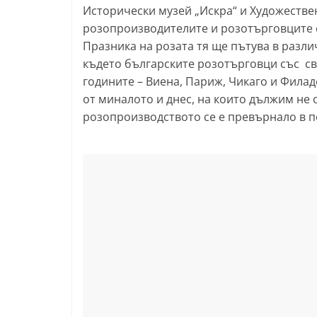
Исторически музей „Искра“ и Художестве
розопроизводителите и розотърговците о
Празника на розата тя ще пътува в разли
където българските розотърговци със св
годините – Виена, Париж, Чикаго и Фила
от миналото и днес, на които дължим не 
розопроизводството се е превърнало в п