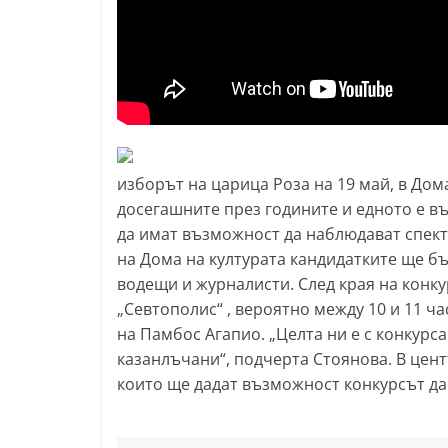
l
a
k
.
i
n
изборът на царица Роза на 19 май, в Дом
f
досегашните през годините и едното е в
o
да имат възможност да наблюдават спект
,
на Дома на културата кандидатките ще бъ
k
водещи и журналисти. След края на конк
a
„Севтополис“ , вероятно между 10 и 11 ч
z
на Памбос Агапио. „Целта ни е с конкурс
казанлъчани“, подчерта Стоянова. В цен
a
които ще дадат възможност конкурсът да
n
l
a