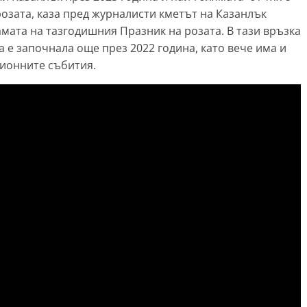
озата, каза пред журналисти кметът на Казанлък
мата на тазгодишния Празник на розата. В тази връзка
а е започнала още през 2022 година, като вече има и
ционните събития.