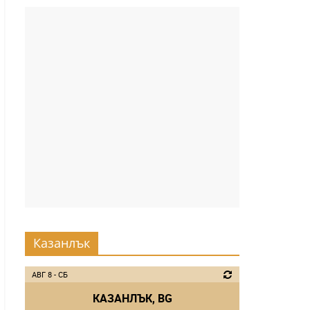
Казанлък
АВГ 8 - СБ
КАЗАНЛЪК, BG