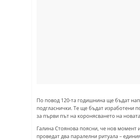
k
-
b
g
.
i
n
f
o
,
g
По повод 120-та годишнина ще бъдат нап
a
подгласнички. Те ще бъдат изработени п
l
за първи път на коронясването на новат
l
Галина Стоянова поясни, че нов момент и
e
проведат два паралелни ритуала – единия
r