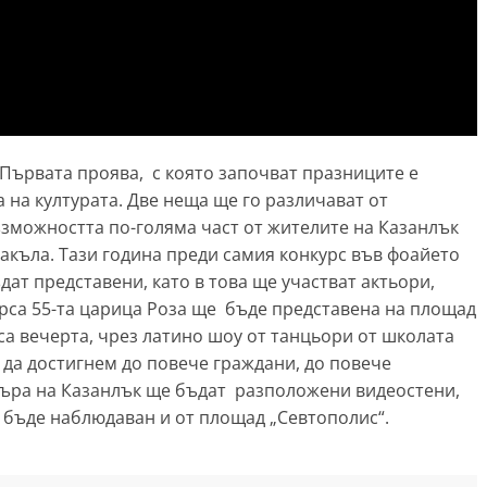
Първата проява, с която започват празниците е
а на културата. Две неща ще го различават от
ъзможността по-голяма част от жителите на Казанлък
акъла. Тази година преди самия конкурс във фоайето
дат представени, като в това ще участват актьори,
урса 55-та царица Роза ще бъде представена на площад
аса вечерта, чрез латино шоу от танцьори от школата
а да достигнем до повече граждани, до повече
търа на Казанлък ще бъдат разположени видеостени,
 бъде наблюдаван и от площад „Севтополис“.