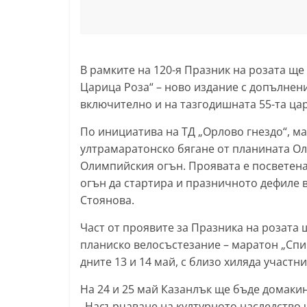
В рамките на 120-я Празник на розата ще 
Царица Роза“ – ново издание с допълнени
включително и на тазгодишната 55-та ца
По инициатива на ТД „Орлово гнездо“, м
ултрамаратонско бягане от планината Ол
Олимпийския огън. Проявата е посветена 
огън да стартира и празничното дефиле в
Стоянова.
Част от проявите за Празника на розата 
планиско велосъстезание – маратон „Спиц
дните 13 и 14 май, с близо хиляда участни
На 24 и 25 май Казанлък ще бъде домаки
„Насърчаване на културното наследство 