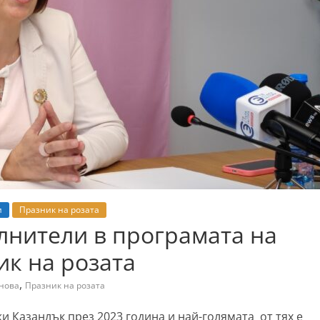
и
Празник на розата
нители в програмата на
к на розата
,
нова
Празник на розата
Казанлък през 2023 година и най-голямата от тях е