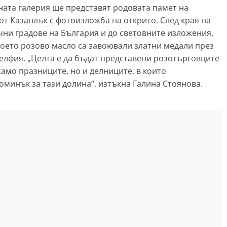
ната галерия ще представят родовата памет на
т Казанлък с фотоизложба на открито. След края на
чни градове на България и до световните изложения,
оето розово масло са завоювали златни медали през
делфия. „Целта е да бъдат представени розотърговците
само празниците, но и делниците, в които
оминък за тази долина“, изтъкна Галина Стоянова.