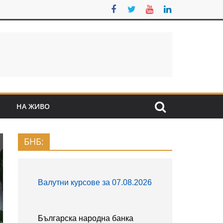
S
НА ЖИВО
БНБ: