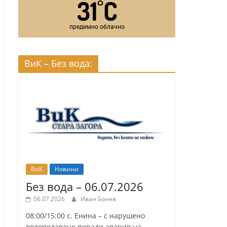
31
C
°
предимно облачно
ВиК – Без вода:
ВиК
Новини
Без вода – 06.07.2026
06.07.2026
Иван Бонев
08:00/15:00 с. Енина – с нарушено
водоподаване поради авария на