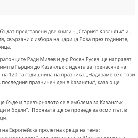
бъдат представени две книги – „Старият Казанлък“ и „
я, свързани с избора на царица Роза през годините,
рица.
аратонците Ради Милев и д-р Росен Русев ще направят
имп в Гърция до Казанлък с идеята за пренасяне на
на 120-та годишнина на празника. „Надяваме се с този
 последния празничен ден в Казанлък“, каза още
ще бъде и превърналото се в емблема за Казанлък
и и бодли“. Проявата ще се проведе за осми път, в
ци.
н на Европейска пролетна среща на тема:
чрез иновации “, организирана от Международната