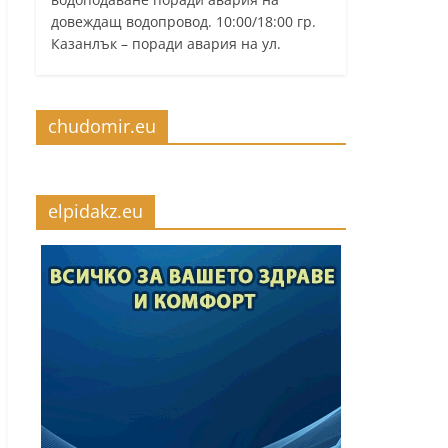
довеждащ водопровод. 10:00/18:00 гр.
Казанлък – поради авария на ул.
chudomir.eu
elpidakz.eu