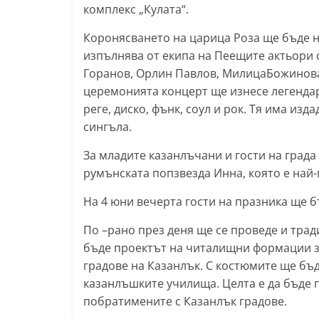
комплекс „Кулата“.
y
Коронясването на царица Роза ще бъде на
-
изпълнява от екипа на Пеещите актьори 
k
Горанов, Орлин Павлов, МилицаБожинова
a
церемонията концерт ще изнесе легендарн
z
реге, диско, фънк, соул и рок. Тя има из
a
сингъла.
n
За младите казанлъчани и гости на града
l
румънската попзвезда Инна, която е най
a
k
На 4 юни вечерта гости на празника ще 
.
По –рано през деня ще се проведе и тра
c
бъде проектът на читалищни формации з
o
градове на Казанлък. С костюмите ще б
m
казанлъшките училища. Целта е да бъде 
побратимените с Казанлък градове.