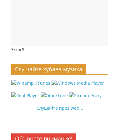
Error9
Слушайте хубава музика
Слушайте през web...
Обърнете внимание!