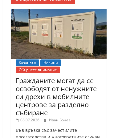
Казанлък
Новини
Обърнете внимание
Гражданите могат да се
освободят от ненужните
си дрехи в мобилните
центрове за разделно
събиране
08.07.2026
Иван Бонев
Във връзка със зачестилите
посегателства и многократните случаи