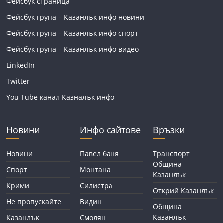
Фейсбук страница
Фейсбук група – Казанлък инфо новини
Фейсбук група – Казанлък инфо спорт
Фейсбук група – Казанлък инфо видео
LinkedIn
Twitter
You Tube канал Казналък инфо
Новини
Инфо сайтове
Връзки
Новини
Павел баня
Транспорт
Община
Спорт
Монтана
Казанлък
Крими
Силистра
Открий Казанлък
Не пропускайте
Видин
Община
Казанлък
Казанлък
Смолян