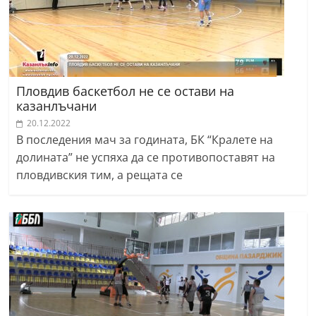
r
y
-
k
Пловдив баскетбол не се остави на
a
казанлъчани
z
20.12.2022
a
В последения мач за годината, БК “Кралете на
n
долината” не успяха да се противопоставят на
l
пловдивския тим, а рещата се
a
k
.
c
o
m