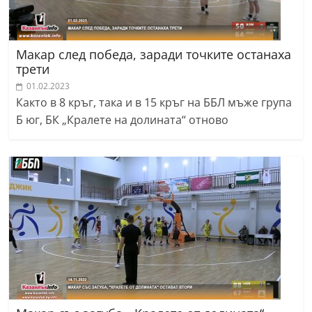
Макар след победа, заради точките останаха
трети
01.02.2023
Както в 8 кръг, така и в 15 кръг на ББЛ мъже група
Б юг, БК „Кралете на долината“ отново