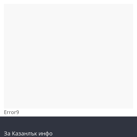
Error9
За Казанлък инфо