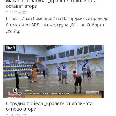
Макар със загуба, „Кралете от долината“
остават втори
14.11.2022
В зала „Иван Симеонов“ на Пазарджик се проведе
6-ти кръг от ББЛ – мъже, група „Б“ – юг. Отборът
„Хебър
С трудна победа „Кралете от долината“
отново втори
01.12.2022