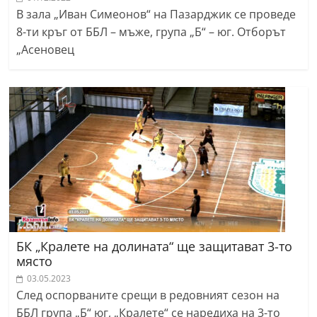
В зала „Иван Симеонов“ на Пазарджик се проведе
8-ти кръг от ББЛ – мъже, група „Б“ – юг. Отборът
„Асеновец
БК „Кралете на долината“ ще защитават 3-то
място
03.05.2023
След оспорваните срещи в редовният сезон на
ББЛ група „Б“ юг, „Кралете“ се наредиха на 3-то