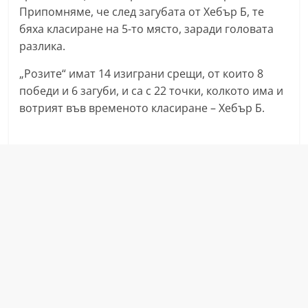
Припомняме, че след загубата от Хебър Б, те
n
бяха класиране на 5-то място, заради головата
l
разлика.
a
k
„Розите“ имат 14 изиграни срещи, от които 8
.
победи и 6 загуби, и са с 22 точки, колкото има и
вотрият във временото класиране – Хебър Б.
i
n
f
o
,
k
a
z
a
n
l