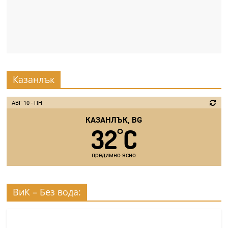
Казанлък
АВГ 10 - ПН
КАЗАНЛЪК, BG
32
C
°
предимно ясно
ВиК – Без вода: