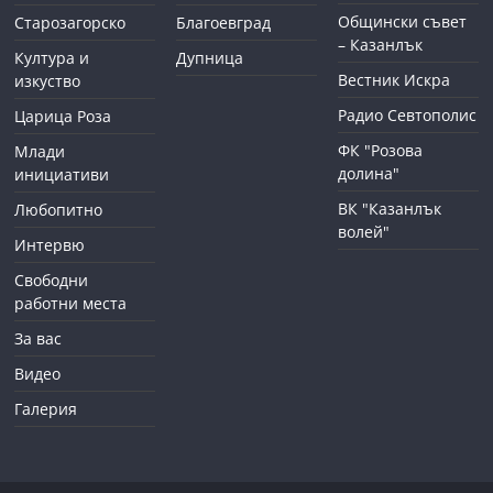
Общински съвет
Старозагорско
Благоевград
– Казанлък
Култура и
Дупница
Вестник Искра
изкуство
Радио Севтополис
Царица Роза
ФК "Розова
Млади
долина"
инициативи
ВК "Казанлък
Любопитно
волей"
Интервю
Свободни
работни места
За вас
Видео
Галерия