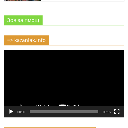
Зов за пмощ
=> kazanlak.info
Видео
00:00
00:15