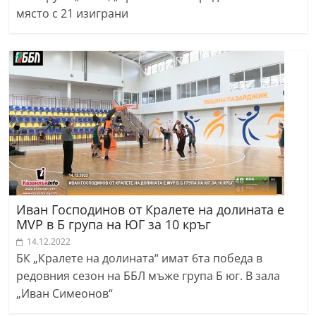
място с 21 изиграни
Иван Господинов от Кралете на долината е
MVP в Б група на ЮГ за 10 кръг
14.12.2022
БК „Кралете на долината“ имат 6та победа в
редовния сезон на ББЛ мъже група Б юг. В зала
„Иван Симеонов“