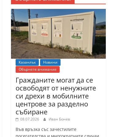
Казанлък
Новини
Обърнете внимание
Гражданите могат да се
освободят от ненужните
си дрехи в мобилните
центрове за разделно
събиране
08.07.2026
Иван Бонев
Във връзка със зачестилите
посегателства и многократните случаи