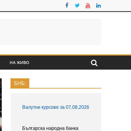
S
НА ЖИВО
БНБ: