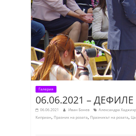
К
а
з
а
н
л
ъ
к
и
о
Галерия
б
06.06.2021 – ДЕФИЛ
л
а
06.06.2021
Иван Бонев
Александра Хаджих
,
,
,
Киприан
Празник на розата
Празникът на розата
Ца
с
т
С