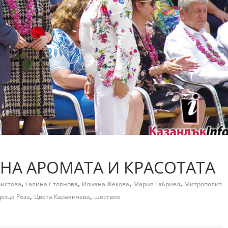
Е НА АРОМАТА И КРАСОТАТА
,
,
,
,
ристова
Галина Стоянова
Илиана Жекова
Мария Габриел
Митрополит
,
,
рица Роза
Цвета Караянчева
шествие