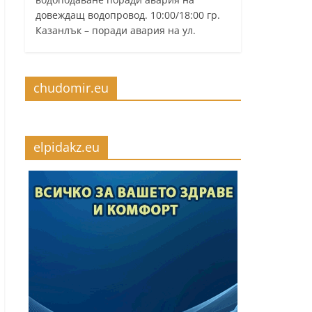
довеждащ водопровод. 10:00/18:00 гр.
Казанлък – поради авария на ул.
chudomir.eu
elpidakz.eu