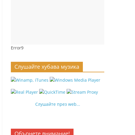
Error9
Слушайте хубава музика
Слушайте през web...
Обърнете внимание!