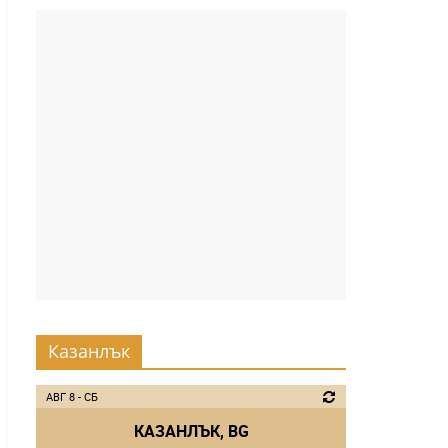
Казанлък
АВГ 8 - СБ
КАЗАНЛЪК, BG