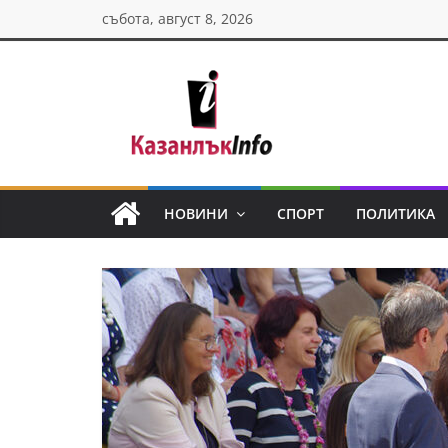
Skip
събота, август 8, 2026
to
content
Казанлък
инфо
НОВИНИ
СПОРТ
ПОЛИТИКА
Н
о
в
и
н
и
о
т