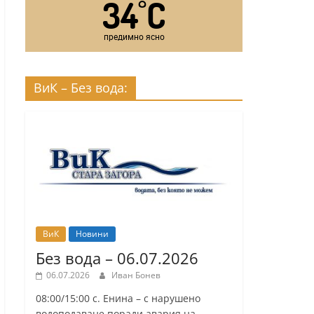
34
C
°
предимно ясно
ВиК – Без вода:
ВиК
Новини
Без вода – 06.07.2026
06.07.2026
Иван Бонев
08:00/15:00 с. Енина – с нарушено
водоподаване поради авария на