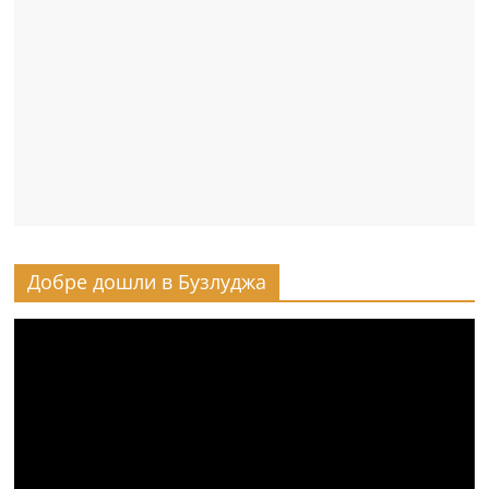
Добре дошли в Бузлуджа
Видео