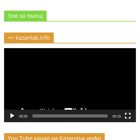
Зов за пмощ
=> kazanlak.info
Видео
00:00
00:15
You Tube канал на Казанлък инфо