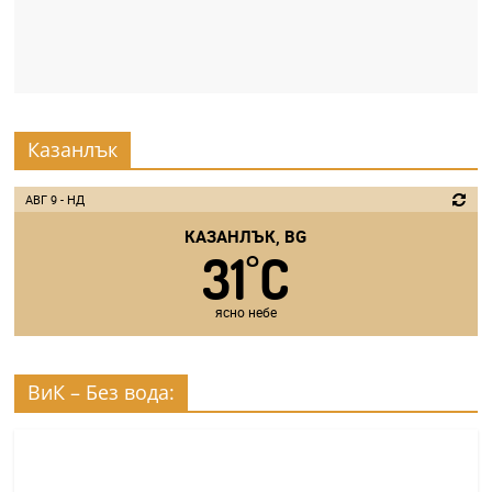
Казанлък
АВГ 9 - НД
КАЗАНЛЪК, BG
31
C
°
ясно небе
ВиК – Без вода: