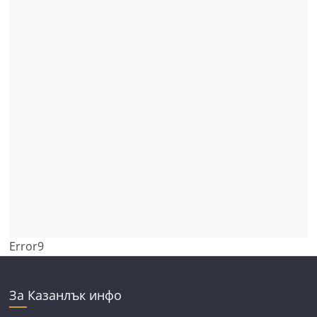
Error9
За Казанлък инфо