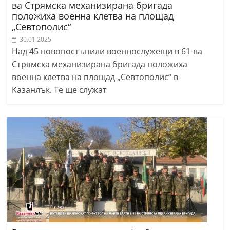
ва Стрямска механизирана бригада
положиха военна клетва на площад
„Севтополис“
30.01.2025
Над 45 новопостъпили военнослужещи в 61-ва
Стрямска механизирана бригада положиха
военна клетва на площад „Севтополис“ в
Казанлък. Те ще служат