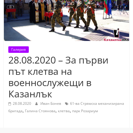
т
К
а
з
а
н
Галерия
л
28.08.2020 – За първи
ъ
път клетва на
к
военнослужещи в
и
о
Казанлък
б
28.08.2020
Иван Бонев
61-ва Стрямска механизирана
л
,
,
,
бригада
Галина Стоянова
клетва
парк Розариум
а
с
т