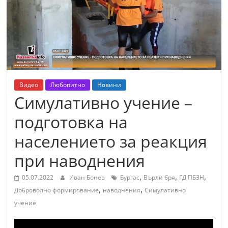
т
К
а
з
а
н
Видео
Любопитно
Новини
л
Симулативно учение –
ъ
подготовка на
к
населението за реакция
и
о
при наводнения
б
,
,
,
05.07.2022
Иван Бонев
Бургас
Върли бря
ГД ПБЗН
л
,
,
Доброволно формирование
наводнения
Симулативно
а
учение
с
т