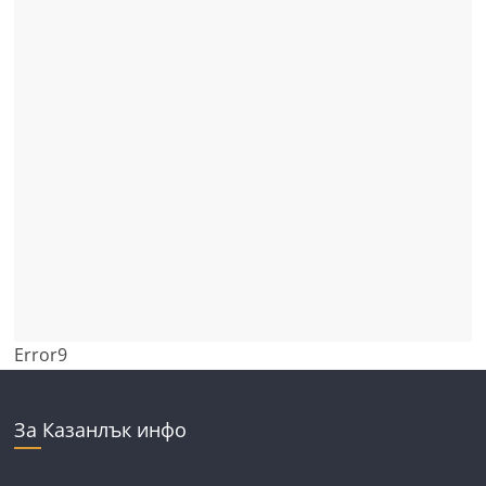
Error9
За Казанлък инфо