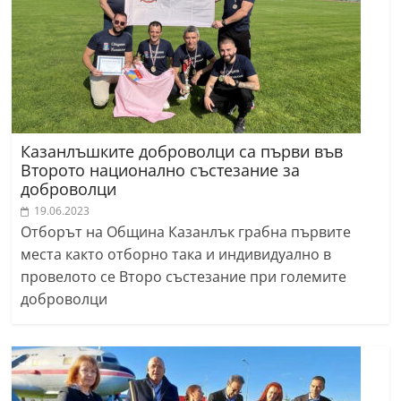
Казанлъшките доброволци са първи във
Второто национално състезание за
доброволци
19.06.2023
Отборът на Община Казанлък грабна първите
места както отборно така и индивидуално в
провелото се Второ състезание при големите
доброволци