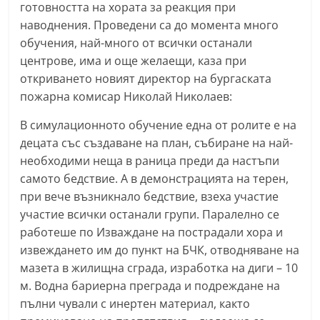
готовността на хората за реакция при
a
наводнения. Проведени са до момента много
k
обучения, най-много от всички останали
-
центрове, има и още желаещи, каза при
b
откриването новият директор на бургаската
g
пожарна комисар Николай Николаев:
.
В симулационното обучение една от ролите е на
i
децата със създаване на план, събиране на най-
n
необходими неща в раница преди да настъпи
f
самото бедствие. А в демонстрацията на терен,
o
при вече възникнало бедствие, взеха участие
,
участие всички останали групи. Паралелно се
работеше по Изваждане на пострадали хора и
g
извеждането им до пункт на БЧК, отводняване на
a
мазета в жилищна сграда, изработка на диги – 10
l
м. Водна бариерна преграда и подреждане на
l
пълни чували с инертен материал, както
e