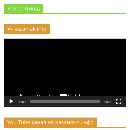
Зов за пмощ
=> kazanlak.info
Видео
00:00
00:15
You Tube канал на Казанлък инфо