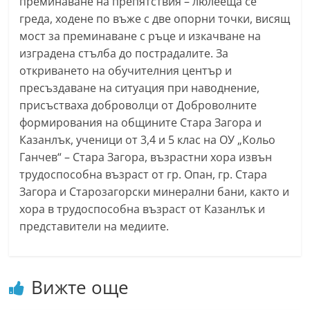
преминаване на препятствия – люлееща се
r
греда, ходене по въже с две опорни точки, висящ
y
мост за преминаване с ръце и изкачване на
-
изградена стълба до пострадалите. За
откриването на обучителния център и
k
пресъздаване на ситуация при наводнение,
a
присъстваха доброволци от Доброволните
z
формирования на общините Стара Загора и
a
Казанлък, ученици от 3,4 и 5 клас на ОУ „Кольо
n
Ганчев“ – Стара Загора, възрастни хора извън
l
трудоспособна възраст от гр. Опан, гр. Стара
a
Загора и Старозагорски минерални бани, както и
k
хора в трудоспособна възраст от Казанлък и
.
представители на медиите.
c
o
Вижте още
m