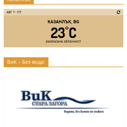
АВГ 7 - ПТ
КАЗАНЛЪК, BG
23
C
°
разкъсана облачност
ВиК – Без вода: