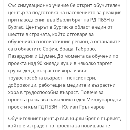
Със симулационно учение бе открит обучителен
n
център за подготовка на населението за реакция
l
при наводнения във Върли бряг на РД ПБЗН в
a
Бургас. Центърът в Бургаска област е един от
k
шестте в страната, който отговаря за
.
обученията в югоизточния регион, а останалите
i
са в областите София, Враца, Габрово,
n
Пазарджик и Шумен. До момента са обучени по
f
проекта над 90 хиляди души в няколко таргет
o
групи: деца, възрастни хора извън
трудоспособна възраст – пенсионери,
,
доброволци, работещи в медиите и възрастни
k
хора в трудоспособна възраст. Повече за
a
проекта разказва началник отдел Международни
z
проекти към ГД ПБЗН – Юлиан Грънчаров.
a
Обучителният център във Върли бряг е първият,
n
който е изграден по проекта за повишаване
l