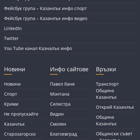
Фейсбук група – Казанлък инфо спорт
Фейсбук група – Казанлък инфо видео
LinkedIn
Twitter
You Tube канал Казналък инфо
Новини
Инфо сайтове
Връзки
Новини
Павел баня
Транспорт
Община
Спорт
Монтана
Казанлък
Крими
Силистра
Открий Казанлък
Не пропускайте
Видин
Община
Казанлък
Казанлък
Смолян
Общински съвет
Старозагорско
Благоевград