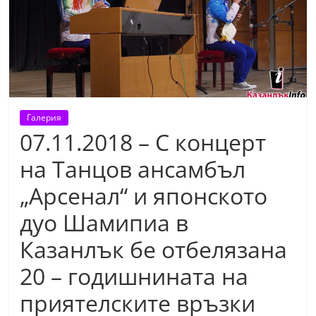
т
К
а
з
а
н
Галерия
л
07.11.2018 – С концерт
ъ
на Танцов ансамбъл
к
„Арсенал“ и японското
и
о
дуо Шамипиа в
б
Казанлък бе отбелязана
л
20 – годишнината на
а
с
приятелските връзки
т