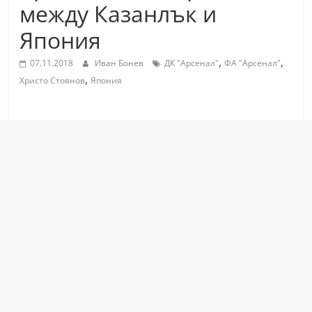
между Казанлък и
С
т
Япония
а
,
,
07.11.2018
Иван Бонев
ДК "Арсенал"
ФА "Арсенал"
р
,
Христо Стоянов
Япония
а
З
а
г
о
р
а
–
k
a
z
a