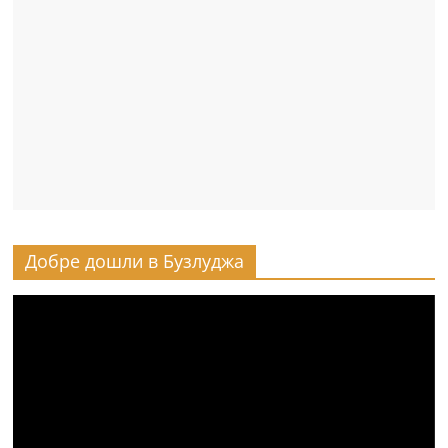
Добре дошли в Бузлуджа
Видео