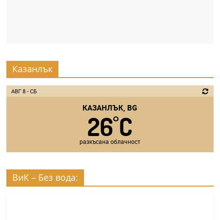
Казанлък
АВГ 8 - СБ
КАЗАНЛЪК, BG
26
C
°
разкъсана облачност
ВиК – Без вода: