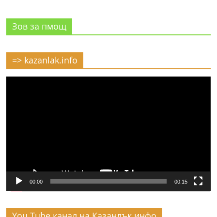
Зов за пмощ
=> kazanlak.info
Видео
00:00
00:15
You Tube канал на Казанлък инфо