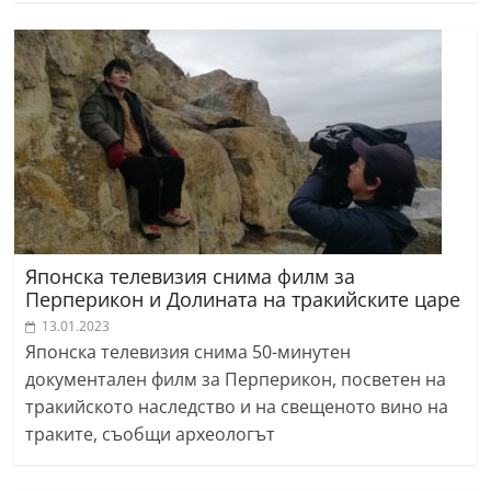
Японска телевизия снима филм за
Перперикон и Долината на тракийските царе
13.01.2023
Японска телевизия снима 50-минутен
документален филм за Перперикон, посветен на
тракийското наследство и на свещеното вино на
траките, съобщи археологът