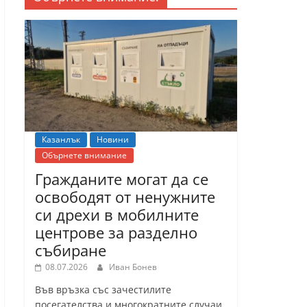
Казанлък
Новини
Обърнете внимание
Гражданите могат да се
освободят от ненужните
си дрехи в мобилните
центрове за разделно
събиране
08.07.2026
Иван Бонев
Във връзка със зачестилите
посегателства и многократните случаи