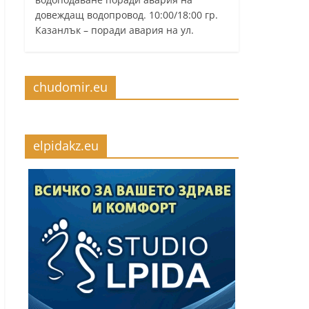
довеждащ водопровод. 10:00/18:00 гр.
Казанлък – поради авария на ул.
chudomir.eu
elpidakz.eu