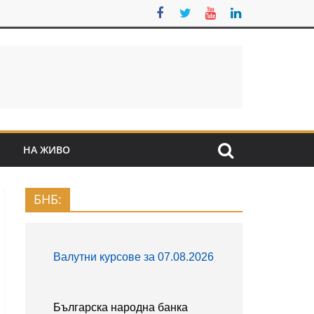
S
НА ЖИВО
БНБ: