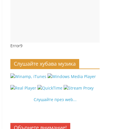
Error9
Слушайте хубава музика
Слушайте през web...
Обърнете внимание!