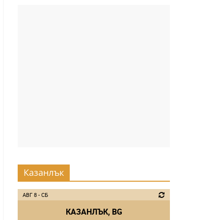
Казанлък
АВГ 8 - СБ
КАЗАНЛЪК, BG