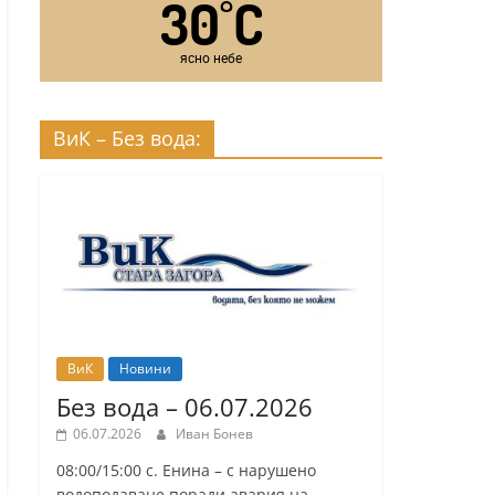
30
C
°
ясно небе
ВиК – Без вода:
ВиК
Новини
Без вода – 06.07.2026
06.07.2026
Иван Бонев
08:00/15:00 с. Енина – с нарушено
водоподаване поради авария на