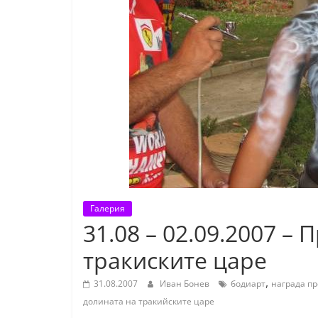
К
а
з
а
н
л
ъ
к
и
о
Галерия
б
31.08 – 02.09.2007 –
л
тракиските царе
а
с
,
31.08.2007
Иван Бонев
бодиарт
награда п
т
долината на тракийските царе
С