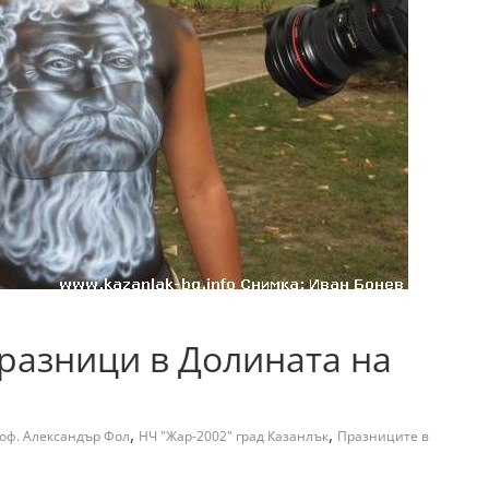
 Празници в Долината на
,
,
роф. Александър Фол
НЧ "Жар-2002" град Казанлък
Празниците в