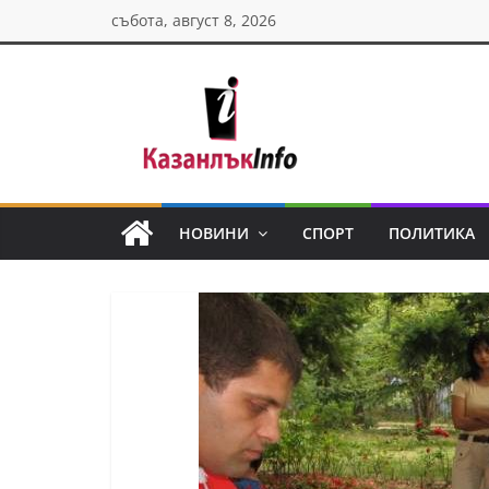
Skip
събота, август 8, 2026
to
content
Казанлък
инфо
НОВИНИ
СПОРТ
ПОЛИТИКА
Н
о
в
и
н
и
о
т