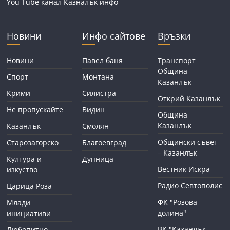
You Tube канал Казналък инфо
Новини
Инфо сайтове
Връзки
Новини
Павел баня
Транспорт
Община
Спорт
Монтана
Казанлък
Крими
Силистра
Открий Казанлък
Не пропускайте
Видин
Община
Казанлък
Казанлък
Смолян
Общински съвет
Старозагорско
Благоевград
– Казанлък
Култура и
Дупница
Вестник Искра
изкуство
Радио Севтополис
Царица Роза
ФК "Розова
Млади
долина"
инициативи
ВК "Казанлък
Любопитно