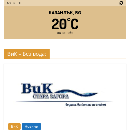
АВГ 6 - ЧТ
КАЗАНЛЪК, BG
20
C
°
ясно небе
ВиК – Без вода:
ВиК
Новини