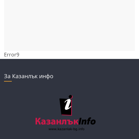
Error9
За Казанлък инфо