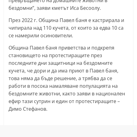
превръщането на домашните животни в
a
бездомни”, заяви кметът Иса Бесоолу.
k
През 2022 г. Община Павел баня е кастрирала и
-
чипирала над 110 кучета, от които за едва 10 са
b
се намерили осиновители.
g
Община Павел баня приветства и подкрепя
.
становището на протестиращите през
i
последните дни защитници на бездомните
n
кучета, че дори и да има приют в Павел баня,
f
това няма да бъде решение, а трябва да се
o
работи в посока намаляване популацията на
,
бездомните животни, както заяви в национален
g
ефир тази сутрин и един от протестиращите –
a
Димо Стефанов.
l
l
e