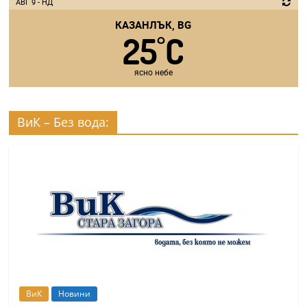
АВГ 9 - НД
КАЗАНЛЪК, BG
25
C
°
ясно небе
ВиК – Без вода:
ВиК
Новини