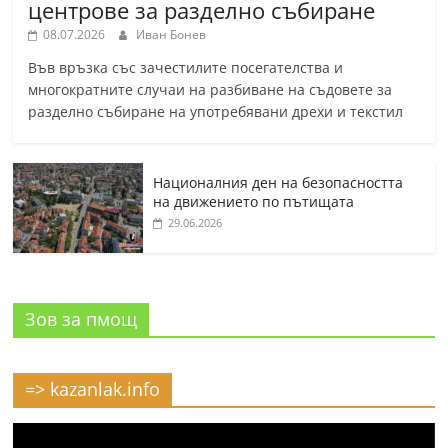
центрове за разделно събиране
08.07.2026
Иван Бонев
Във връзка със зачестилите посегателства и
многократните случаи на разбиване на съдовете за
разделно събиране на употребявани дрехи и текстил
Националния ден на безопасността
на движението по пътищата
29.06.2026
Зов за пмощ
=> kazanlak.info
Видео