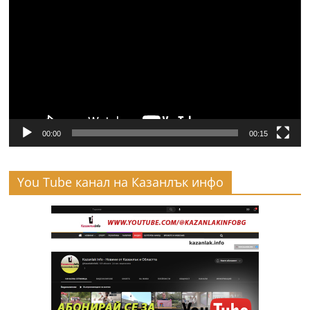
00:00
00:15
You Tube канал на Казанлък инфо