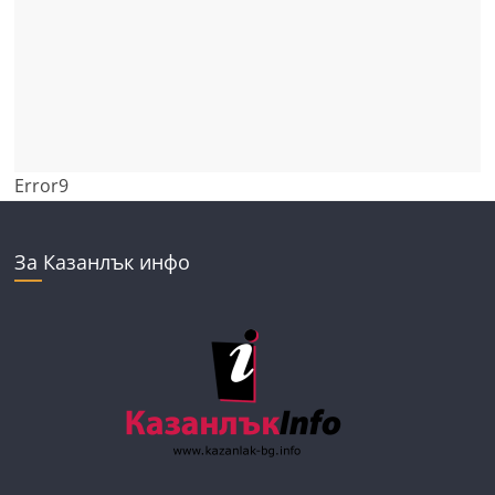
Error9
За Казанлък инфо