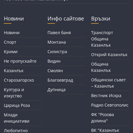
Новини
Инфо сайтове
Връзки
Новини
Павел баня
Транспорт
Община
Спорт
Монтана
Казанлък
Крими
Силистра
Открий Казанлък
Не пропускайте
Видин
Община
Казанлък
Казанлък
Смолян
Общински съвет
Старозагорско
Благоевград
– Казанлък
Култура и
Дупница
Вестник Искра
изкуство
Радио Севтополис
Царица Роза
ФК "Розова
Млади
долина"
инициативи
ВК "Казанлък
Любопитно