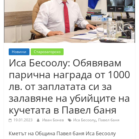
т
К
а
з
а
н
Новини
Старозагорско
л
Иса Бесоолу: Обявявам
ъ
парична награда от 1000
к
лв. от заплатата си за
и
о
залавяне на убийците на
б
кучетата в Павел баня
л
а
,
19.01.2023
Иван Бонев
Иса Бесоолу
Павел баня
с
Кметът на Община Павел баня Иса Бесоолу
т