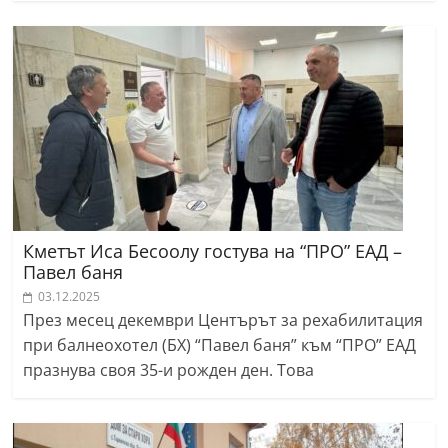
Кметът Иса Бесоолу гостува на “ПРО” ЕАД –
Павел баня
03.12.2025
През месец декември Центърът за рехабилитация
при балнеохотел (БХ) “Павел баня” към “ПРО” ЕАД
празнува своя 35-и рожден ден. Това