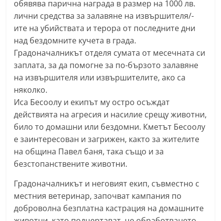
обявява парична награда в размер на 1000 лв.
С
лични средства за залавяне на извършителя/-
т
ите на убийствата и терора от последните дни
а
над бездомните кучета в града.
р
Градоначалникът отделя сумата от месечната си
а
заплата, за да помогне за по-бързото залавяне
на извършителя или извършителите, ако са
З
няколко.
а
Иса Бесоолу и екипът му остро осъждат
г
действията на агресия и насилие срещу животни,
о
било то домашни или бездомни. Кметът Бесоолу
р
е заинтересован и загрижен, както за жителите
а
на община Павел баня, така също и за
–
безстопанствените животни.
k
Градоначалникът и неговият екип, съвместно с
a
местния ветеринар, започват кампания по
z
доброволна безплатна кастрация на домашните
a
животни, като подчертават, че обработването