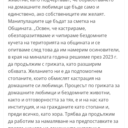
n
на домашните любимци ще бъде само и
l
единствено, ако собствениците им желаят.
Манипулациите ще бъдат за сметка на
a
Общината. „Освен, че кастрираме,
k
обезпаразитяваме и чипираме бездомните
.
кучета на територията на общината и се
i
опитваме след това да им намерим осиновители,
n
в края на миналата година решихме през 2023 г.
f
да продължим с грижата, като разширим
o
обхвата. Желанието ни е да подпомогнем
,
стопаните, които обмислят кастрация на
k
домашните си любимци. Процесът по грижата за
домашните любимци и бездомните животни,
a
както и отговорността за тях, е и на нас като
z
институция, и на гражданите като стопани и,
a
преди всичко, като хора. Трябва да продължим
n
да работим за намаляване на предпоставките за
l