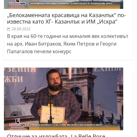
„Белокаменната красавица на Казанлък“ по-
известна като ХГ- Казанлък и ИМ „Искра“
28.09.2022
В края на 60-те години на миналия век колективът
на арх. Иван Битраков, Яким Петров и Георги
Папагалов печели конкурс
Отличие за изложбата „La Belle Rose.