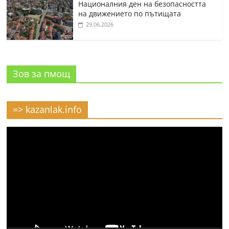
Националния ден на безопасността
на движението по пътищата
29.06.2026
Зов за пмощ
=> kazanlak.info
Видео