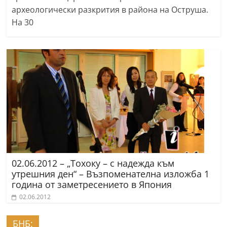
археологически разкрития в района на Оструша.
На 30
02.06.2012 – „Тохоку – с надежда към
утрешния ден“ – Възпоменателна изложба 1
година от заметресението в Япония
02.06.2012
БНБ: