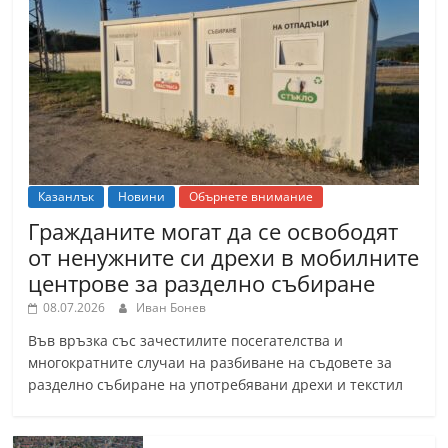
Казанлък
Новини
Обърнете внимание
Гражданите могат да се освободят
от ненужните си дрехи в мобилните
центрове за разделно събиране
08.07.2026
Иван Бонев
Във връзка със зачестилите посегателства и
многократните случаи на разбиване на съдовете за
разделно събиране на употребявани дрехи и текстил