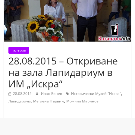
т
К
а
з
а
н
Галерия
л
28.08.2015 – Откриване
ъ
на зала Лапидариум в
к
ИМ „Искра“
и
о
,
28.08.2015
Иван Бонев
Исторически Музей "Искра"
б
,
,
Лапидариум
Меглена Първин
Момчил Маринов
л
а
с
т