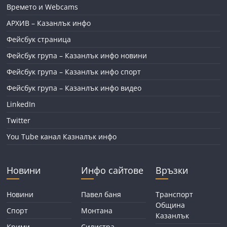
Времето и Webcams
АРХИВ – Казанлък инфо
Фейсбук страница
Фейсбук група – Казанлък инфо новини
Фейсбук група – Казанлък инфо спорт
Фейсбук група – Казанлък инфо видео
LinkedIn
Twitter
You Tube канал Казналък инфо
Новини
Инфо сайтове
Връзки
Новини
Павел баня
Транспорт
Община
Спорт
Монтана
Казанлък
Крими
Силистра