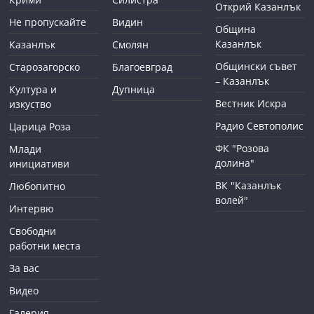
Открий Казанлък
Не пропускайте
Видин
Община
Казанлък
Казанлък
Смолян
Общински съвет
Старозагорско
Благоевград
– Казанлък
Култура и
Дупница
Вестник Искра
изкуство
Радио Севтополис
Царица Роза
ФК "Розова
Млади
долина"
инициативи
ВК "Казанлък
Любопитно
волей"
Интервю
Свободни
работни места
За вас
Видео
Галерия