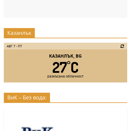
Казанлък
АВГ 7 - ПТ
КАЗАНЛЪК, BG
27
C
°
разкъсана облачност
ВиК – Без вода: