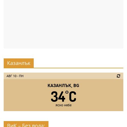
Казанлък
АВГ 10 - ПН
КАЗАНЛЪК, BG
34
C
°
ясно небе
ВиК – Без вода: