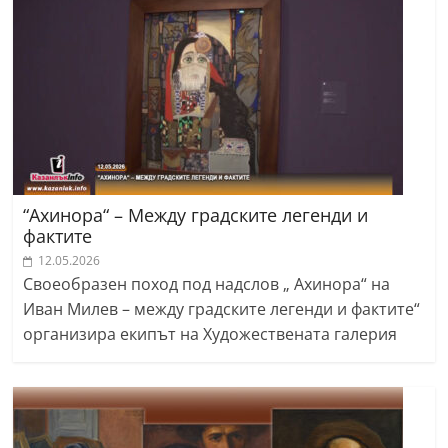
“Ахинора“ – Между градските легенди и
фактите
12.05.2026
Своеобразен поход под надслов „ Ахинора“ на
Иван Милев – между градските легенди и фактите“
организира екипът на Художествената галерия