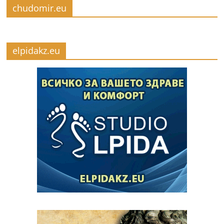
chudomir.eu
elpidakz.eu