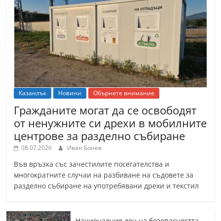
Казанлък
Новини
Обърнете внимание
Гражданите могат да се освободят
от ненужните си дрехи в мобилните
центрове за разделно събиране
08.07.2026
Иван Бонев
Във връзка със зачестилите посегателства и
многократните случаи на разбиване на съдовете за
разделно събиране на употребявани дрехи и текстил
Националния ден на безопасността