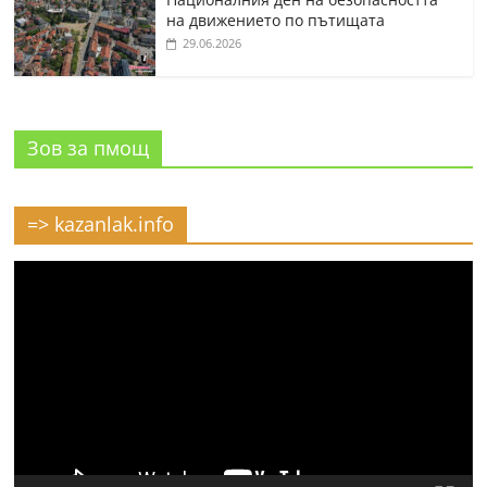
на движението по пътищата
29.06.2026
Зов за пмощ
=> kazanlak.info
Видео