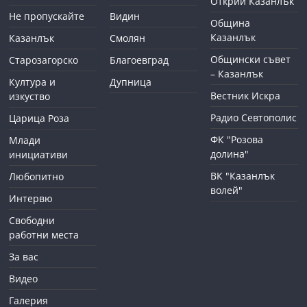
Открий Казанлък
Не пропускайте
Видин
Община
Казанлък
Казанлък
Смолян
Общински съвет
Старозагорско
Благоевград
– Казанлък
Култура и
Дупница
Вестник Искра
изкуство
Радио Севтополис
Царица Роза
ФК "Розова
Млади
долина"
инициативи
ВК "Казанлък
Любопитно
волей"
Интервю
Свободни
работни места
За вас
Видео
Галерия