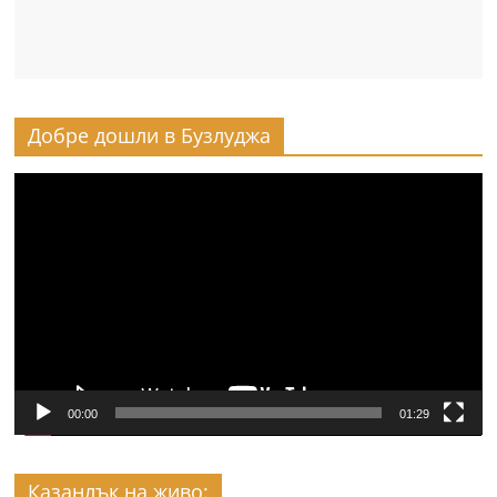
Добре дошли в Бузлуджа
Видео
00:00
01:29
Казанлък на живо: