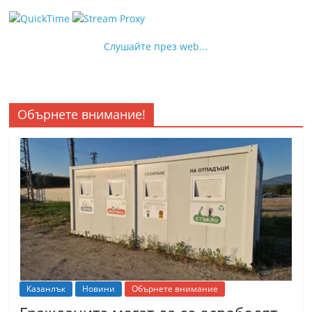
Слушайте през web...
Обърнете внимание!
Казанлък
Новини
Обърнете внимание