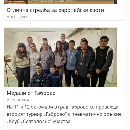
Отлична стрелба за европейски квоти
03.11.2021
Медали от Габрово
15.10.2024
На 11 и 12 октомври в град Габрово се провежда
вторият турнир „Габрово“ с пневматично оръжие
. Клуб „Севтополис“ участва