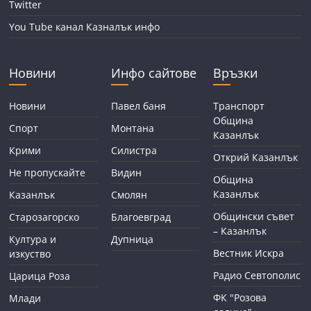
Twitter
You Tube канал Казналък инфо
Новини
Инфо сайтове
Връзки
Новини
Павел баня
Транспорт
Община
Спорт
Монтана
Казанлък
Крими
Силистра
Открий Казанлък
Не пропускайте
Видин
Община
Казанлък
Казанлък
Смолян
Общински съвет
Старозагорско
Благоевград
– Казанлък
Култура и
Дупница
Вестник Искра
изкуство
Радио Севтополис
Царица Роза
ФК "Розова
Млади