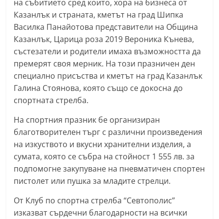
на събитието сред които, хора на бизнеса от
n
Казанлък и страната, кметът на град Шипка
l
Василка Панайотова представители на Община
a
Казанлък, Царица роза 2019 Вероника Кънева,
k
състезатели и родители имаха възможността да
премерят своя мерник. На този празничен ден
.
специално присъства и кметът на град Казанлък
i
Галина Стоянова, която също се докосна до
n
спортната стрелба.
f
o
На спортния празник бе организиран
благотворителен търг с различни произведения
,
на изкуството и вкусни хранителни изделия, а
k
сумата, която се събра на стойност 1 555 лв. за
a
подпомогне закупуване на пневматичен спортен
z
пистолет или пушка за младите стрелци.
a
От Клуб по спортна стрелба “Севтополис”
n
изказват сърдечни благодарности на всички
l