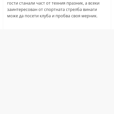
гости станали част от техния празник, а всеки
a
заинтересован от спортната стрелба винаги
k
може да посети клуба и пробва своя мерник.
-
b
g
.
i
n
f
o
,
g
a
l
l
e