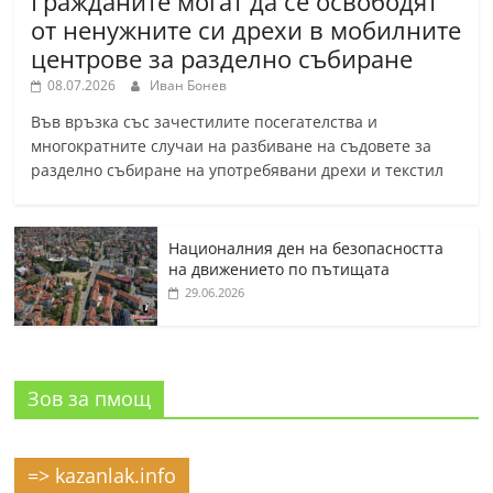
Гражданите могат да се освободят
от ненужните си дрехи в мобилните
центрове за разделно събиране
08.07.2026
Иван Бонев
Във връзка със зачестилите посегателства и
многократните случаи на разбиване на съдовете за
разделно събиране на употребявани дрехи и текстил
Националния ден на безопасността
на движението по пътищата
29.06.2026
Зов за пмощ
=> kazanlak.info