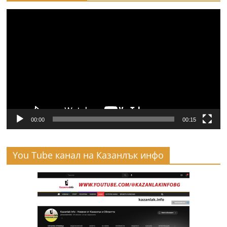
Видео
00:00
00:15
You Tube канал на Казанлък инфо