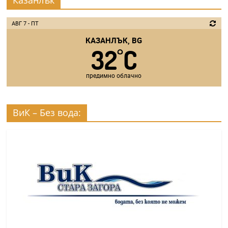
АВГ 7 - ПТ
КАЗАНЛЪК, BG
32
C
°
предимно облачно
ВиК – Без вода: