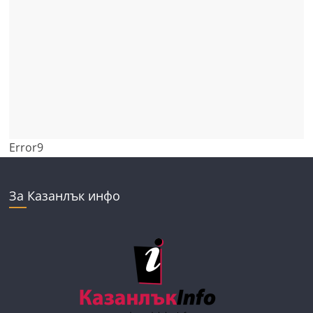
Error9
За Казанлък инфо