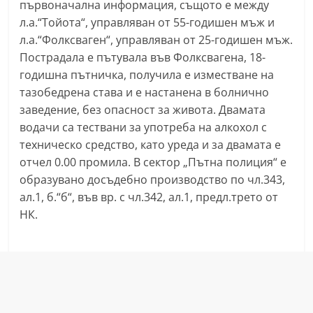
първоначална информация, същото е между
a
л.а.“Тойота“, управляван от 55-годишен мъж и
k
л.а.“Фолксваген“, управляван от 25-годишен мъж.
-
Пострадала е пътувала във Фолксвагена, 18-
b
годишна пътничка, получила е изместване на
g
тазобедрена става и е настанена в болнично
заведение, без опасност за живота. Двамата
.
водачи са тествани за употреба на алкохол с
i
техническо средство, като уреда и за двамата е
n
отчел 0.00 промила. В сектор „Пътна полиция“ е
f
образувано досъдебно производство по чл.343,
o
ал.1, б.“б“, във вр. с чл.342, ал.1, предл.трето от
,
НК.
g
a
l
l
e