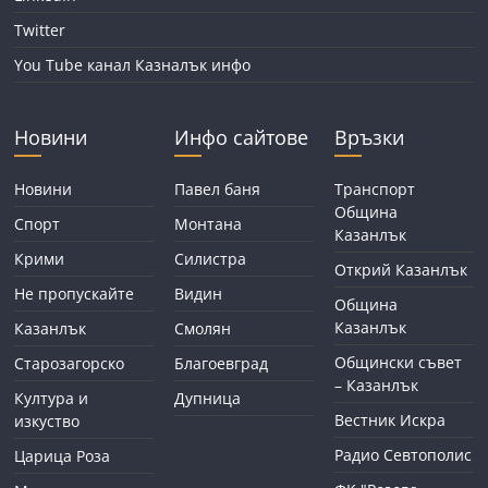
Twitter
You Tube канал Казналък инфо
Новини
Инфо сайтове
Връзки
Новини
Павел баня
Транспорт
Община
Спорт
Монтана
Казанлък
Крими
Силистра
Открий Казанлък
Не пропускайте
Видин
Община
Казанлък
Казанлък
Смолян
Общински съвет
Старозагорско
Благоевград
– Казанлък
Култура и
Дупница
Вестник Искра
изкуство
Радио Севтополис
Царица Роза