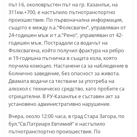
път I-6, околовръстен път на гр. Казанлък, на
n
311км.+700, е настъпило пътнотранспортно
l
произшествие. По първоначална информация,
a
същото е между л.а.“Фолксваген“, управляван от
k
24-годишен мъж и т.а.“Рено“, управляван от 42-
.
годишен мъж. Пострадали са водачът на
i
Фолксвагена, който получил фрактура на ребро
n
и 19-годишна пътничка в същата кола, която
f
поучила комоцио. Настанени са за наблюдение в
болнично заведение, без опасност за живота.
o
Двамата водачи са тествани за употреба на
,
алкохол с техническо средство, като пробите са
k
отрицателни. В РУ-Казанлък е съставен акт за
a
установено административно нарушение.
z
Вчера, около 12:00 часа, в град Стара Загора, по
a
бул.“Св.Патриарх Евтимий“ е настъпило
n
пътнотранспортно произшествие. По
l