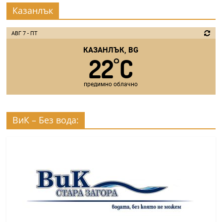
Казанлък
АВГ 7 - ПТ
КАЗАНЛЪК, BG
22
C
°
предимно облачно
ВиК – Без вода: