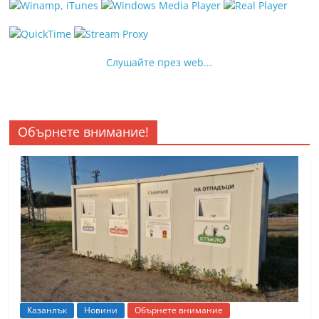
Слушайте през web...
Обърнете внимание!
Казанлък
Новини
Обърнете внимание