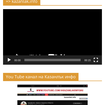
=> kazanlak.info
Видео
00:00
00:15
You Tube канал на Казанлък инфо