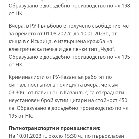
Образувано е досъдебно производство по чл.198
С
от НК.
т
а
Вчера, в РУ-Гълъбово е получено съобщение, че
р
за времето от 01.08.2022г. до 10.01.2023г., от
а
къща в с.Искрица, е извършена кражба на
електрическа печка и две печки тип „Чудо“.
З
Образувано е досъдебно производство по чл.195
а
от НК.
г
о
Криминалисти от РУ-Казанлък работят по
р
сигнал, постъпил в полицията вчера, че към
03:30ч., от павиньон в Казанлък, са откраднати
а
неустановен брой кутии цигари на стойност 450
–
лв. Образувано е досъдебно производство по чл.
k
195 от НК.
a
z
Пътнотранспортни произшествия:
На 10.01.2023 г., около 15:30 ч., по първокласен
a