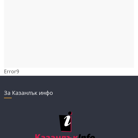
Error9
За Казанлък инфо