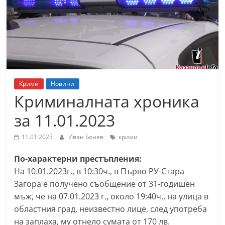
т
К
а
з
а
н
Крими
Новини
л
Криминалната хроника
ъ
за 11.01.2023
к
и
11.01.2023
Иван Бонев
крими
о
По-характерни престъпления:
б
На 10.01.2023г., в 10:30ч., в Първо РУ-Стара
л
Загора е получено съобщение от 31-годишен
а
мъж, че на 07.01.2023 г., около 19:40ч., на улица в
с
областния град, неизвестно лице, след употреба
т
на заплаха, му отнело сумата от 170 лв.