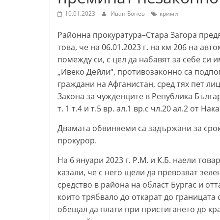
т
10.01.2023
Иван Бонев
крими
а
Районна прокуратура–Стара Загора предяви о
р
това, че на 06.01.2023 г. на км 206 на ав
а
помежду си, с цел да набавят за себе си
З
„Ивеко Дейли“, противозаконно са подпом
а
граждани на Афганистан, сред тях пет лиц
г
Закона за чужденците в Република Българ
т. 1 т.4 и т.5 вр. ал.1 вр.с чл.20 ал.2 от На
о
р
Двамата обвиняеми са задържани за срок
а
прокурор.
–
На 6 януари 2023 г. Р.М. и К.Б. наели тов
k
казали, че с него щели да превозват зеле
a
средство в района на област Бургас и от
z
които трябвало до откарат до границата 
a
обещал да плати при пристигането до кр
n