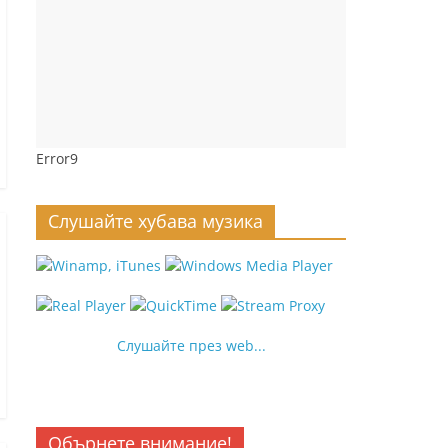
Error9
Слушайте хубава музика
Слушайте през web...
Обърнете внимание!