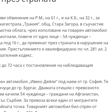
бвинение на Р.М., на 61 г., и на К.Б., на 32 г., за
томагистрала „Тракия“, общ. Стара Загора, в съучастие
 имотна облага, чрез използване на товарен автомобил
огнали, повече от едно лице – 54 чужденци –
а под 16 г., да преминат през страната в нарушение на
ия. Престъплението е квалифицирано по чл. 281 ал. 2
казателния кодекс.
 до 72 часа с постановление на наблюдаващия
арен автомобил „Ивеко Дейли“ под наем от гр. София. Те
нчуци до гр. Бургас. Двамата отишли с превозното
там качили 54 чужденци – граждани на Афганистан,
със Сърбия. За превоза всеки един от мигрантите
айната точка. Товарният автомобил бил спрян от