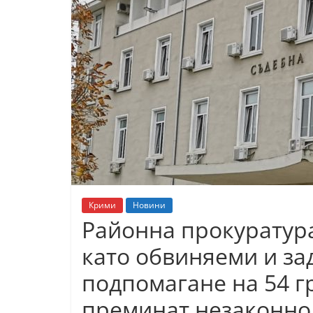
К
а
з
а
н
л
ъ
к
и
о
Крими
Новини
б
Районна прокуратур
л
като обвиняеми и за
а
с
подпомагане на 54 г
т
преминат незаконно 
С