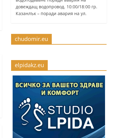
довеждащ водопровод. 10:00/18:00 гр.
Казанлък – поради авария на ул.
chudomir.eu
elpidakz.eu