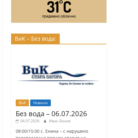
31
C
°
предимно облачно
ВиК – Без вода:
ВиК
Новини
Без вода – 06.07.2026
06.07.2026
Иван Бонев
08:00/15:00 с. Енина – с нарушено
водоподаване поради авария на