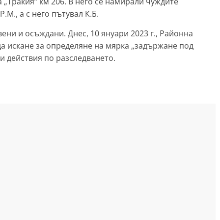
„Тракия“ км 206. В него се намирали чуждите
М., а с него пътувал К.Б.
ни и осъждани. Днес, 10 януари 2023 г., Районна
да искане за определяне на мярка „задържане под
и действия по разследването.