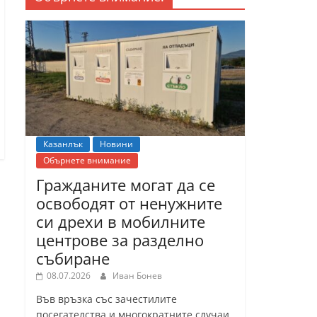
Казанлък
Новини
Обърнете внимание
Гражданите могат да се
освободят от ненужните
си дрехи в мобилните
центрове за разделно
събиране
08.07.2026
Иван Бонев
Във връзка със зачестилите
посегателства и многократните случаи