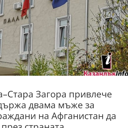
а–Стара Загора привлече
държа двама мъже за
раждани на Афганистан да
през страната