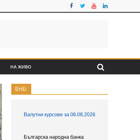
S
НА ЖИВО
БНБ: