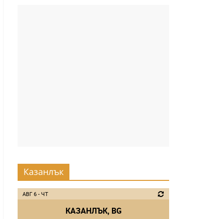
Казанлък
АВГ 6 - ЧТ
КАЗАНЛЪК, BG