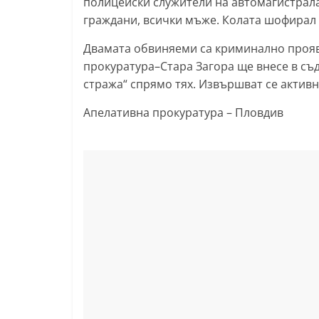
полицейски служители на автомагистрала 
l
граждани, всички мъже. Колата шофирал Р.
a
Двамата обвиняеми са криминално прояве
k
прокуратура–Стара Загора ще внесе в съ
.
стража“ спрямо тях. Извършват се активн
i
Апелативна прокуратура – Пловдив
n
f
o
,
k
a
z
a
n
l
a