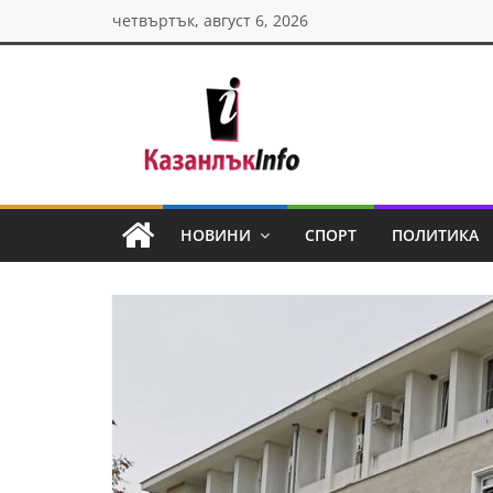
Skip
четвъртък, август 6, 2026
to
content
Казанлък
инфо
НОВИНИ
СПОРТ
ПОЛИТИКА
Н
о
в
и
н
и
о
т