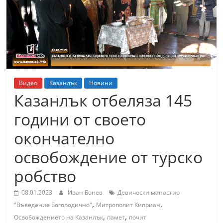
т
К
а
з
а
н
Видео
Казанлък
Новини
л
Казанлък отбеляза 145
ъ
години от своето
к
окончателно
и
о
освобождение от турско
б
робство
л
а
08.01.2023
Иван Бонев
Девически манастир
,
,
с
"Въведение Богородично"
Митрополит Киприан
,
,
т
Освобождението на Казанлък
памет
почит