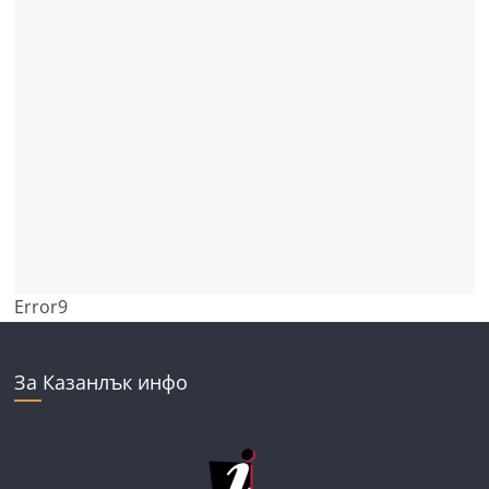
Error9
За Казанлък инфо