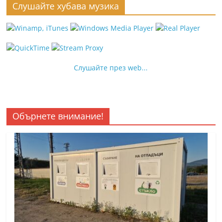
Слушайте хубава музика
Слушайте през web...
Обърнете внимание!