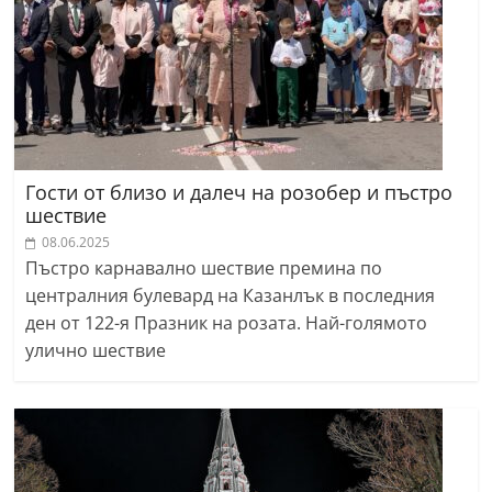
Гости от близо и далеч на розобер и пъстро
шествие
08.06.2025
Пъстро карнавално шествие премина по
централния булевард на Казанлък в последния
ден от 122-я Празник на розата. Най-голямото
улично шествие