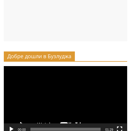
Добре дошли в Бузлуджа
Видео
00:00
01:29