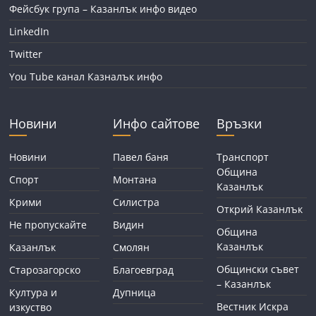
Фейсбук група – Казанлък инфо видео
LinkedIn
Twitter
You Tube канал Казналък инфо
Новини
Инфо сайтове
Връзки
Новини
Павел баня
Транспорт
Община
Спорт
Монтана
Казанлък
Крими
Силистра
Открий Казанлък
Не пропускайте
Видин
Община
Казанлък
Казанлък
Смолян
Общински съвет
Старозагорско
Благоевград
– Казанлък
Култура и
Дупница
Вестник Искра
изкуство