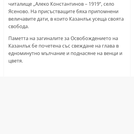
читалище „Алеко Константинов – 1919“, село
a
Ясеново. На присъстващите бяха припомнени
k
величавите дати, в които Казанлък усеща своята
-
свобода.
b
Паметта на загиналите за Освобождението на
g
Казанлък бе почетена със свеждане на глава в
.
едноминутно мълчание и поднасяне на венци и
i
цветя.
n
f
o
,
g
a
l
l
e