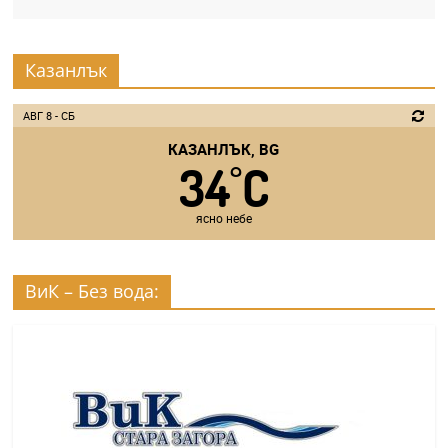
Казанлък
АВГ 8 - СБ
КАЗАНЛЪК, BG
34
C
°
ясно небе
ВиК – Без вода: