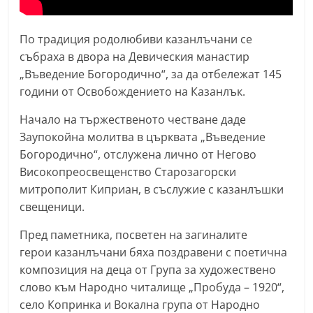
n
l
По традиция родолюбиви казанлъчани се
a
събраха в двора на Девическия манастир
k
„Въведение Богородично“, за да отбележат 145
.
години от Освобождението на Казанлък.
i
Начало на тържественото честване даде
n
Заупокойна молитва в църквата „Въведение
f
Богородично“, отслужена лично от Негово
o
Високопреосвещенство Старозагорски
,
митрополит Киприан, в съслужие с казанлъшки
свещеници.
k
a
Пред паметника, посветен на загиналите
z
герои казанлъчани бяха поздравени с поетична
a
композиция на деца от Група за художествено
n
слово към Народно читалище „Пробуда – 1920“,
село Копринка и Вокална група от Народно
l