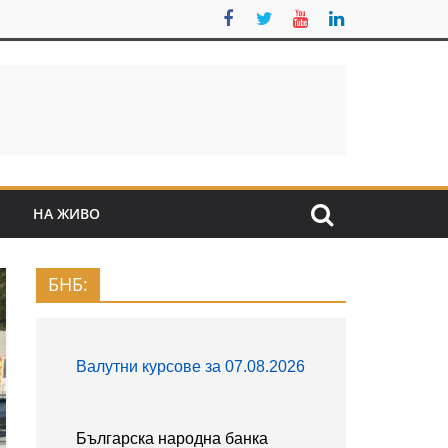
S
НА ЖИВО
БНБ: