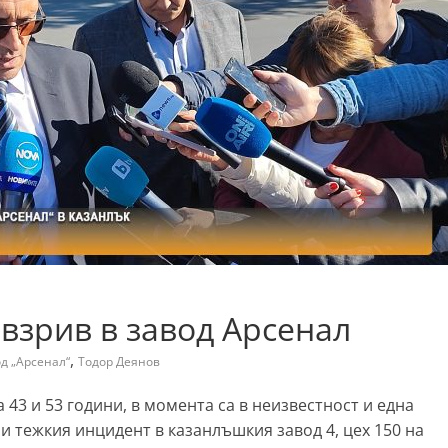
 взрив в завод Арсенал
,
д „Арсенал“
Тодор Дeянов
а 43 и 53 години, в момента са в неизвестност и една
ри тежкия инцидент в казанлъшкия завод 4, цех 150 на