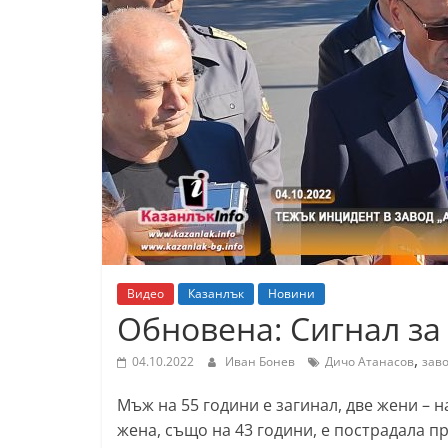
К
а
з
а
н
л
ъ
к
и
о
Видео
Казанлък
Новини
б
Обновена: Сигнал за
л
,
а
04.10.2022
Иван Бонев
Дичо Атанасов
заво
с
Мъж на 55 години е загинал, две жени – н
т
жена, също на 43 години, е пострадала п
С