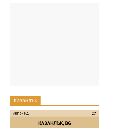
Казанлък
АВГ 9 - НД
КАЗАНЛЪК, BG