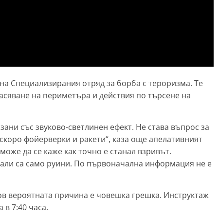
 на Специализирания отряд за борба с тероризма. Те
сяване на периметъра и действия по търсене на
зани със звуково-светлинен ефект. Не става въпрос за
 скоро фойерверки и ракети“, каза още апелативният
 може да се каже как точно е станал взривът.
анали са само руини. По първоначална информация не е
в вероятната причина е човешка грешка. Инструктаж
 в 7:40 часа.