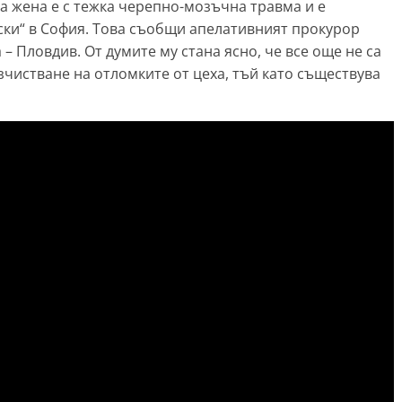
а жена е с тежка черепно-мозъчна травма и е
ски“ в София. Това съобщи апелативният прокурор
– Пловдив. От думите му стана ясно, че все още не са
чистване на отломките от цеха, тъй като съществува