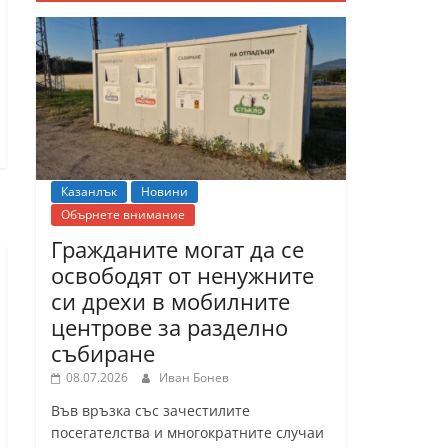
Казанлък
Новини
Обърнете внимание
Гражданите могат да се
освободят от ненужните
си дрехи в мобилните
центрове за разделно
събиране
08.07.2026
Иван Бонев
Във връзка със зачестилите
посегателства и многократните случаи