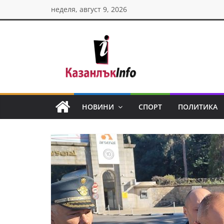
Skip
неделя, август 9, 2026
to
content
Казанлък
инфо
НОВИНИ
СПОРТ
ПОЛИТИКА
Н
о
в
и
н
и
о
т