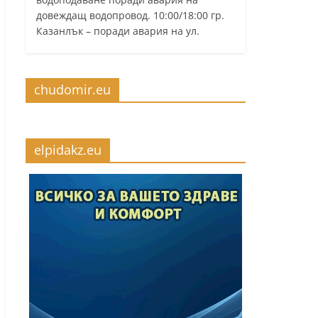
довеждащ водопровод. 10:00/18:00 гр.
Казанлък – поради авария на ул.
chudomir.eu
elpidakz.eu