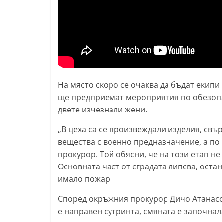
l
a
k
.
i
n
На място скоро се очаква да бъдат екипи
f
ще предприемат мероприятия по обезопа
двете изчезнали жени.
o
,
„В цеха са се произвеждали изделия, свър
k
вещества с военно предназначение, а по
a
прокурор. Той обясни, че на този етап не
z
Основната част от сградата липсва, ост
имало пожар.
a
n
Според окръжния прокурор Дичо Атанасо
l
е направен сутринта, смяната е започнала
a