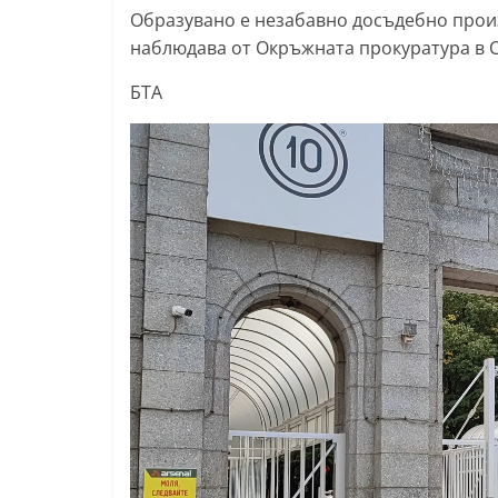
Образувано е незабавно досъдебно произ
k
наблюдава от Окръжната прокуратура в С
-
b
БТА
g
.
i
n
f
o
,
g
a
l
l
e
r