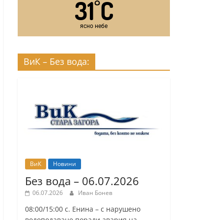
31
C
°
ясно небе
ВиК – Без вода:
ВиК
Новини
Без вода – 06.07.2026
06.07.2026
Иван Бонев
08:00/15:00 с. Енина – с нарушено
водоподаване поради авария на