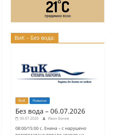
21
C
°
предимно ясно
ВиК – Без вода:
ВиК
Новини
Без вода – 06.07.2026
06.07.2026
Иван Бонев
08:00/15:00 с. Енина – с нарушено
водоподаване поради авария на