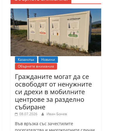
Казанлък
Новини
Обърнете внимание
Гражданите могат да се
освободят от ненужните
си дрехи в мобилните
центрове за разделно
събиране
08.07.2026
Иван Бонев
Във връзка със зачестилите
посегателства и многократните случаи