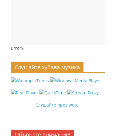
Error9
Слушайте хубава музика
Слушайте през web...
Обърнете внимание!