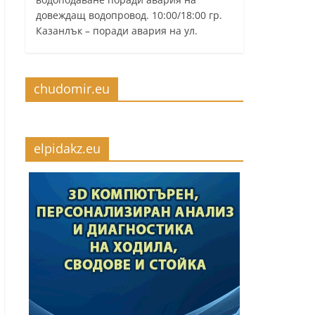
довеждащ водопровод. 10:00/18:00 гр.
Казанлък – поради авария на ул.
chudomir.eu
elpidakz.eu