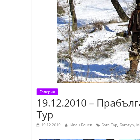
К
а
з
а
н
л
ъ
к
и
о
Галерия
б
19.12.2010 – Прабълг
л
Тур
а
с
,
,
19.12.2010
Иван Бонев
Бага-Тур
Багатур
М
т
С