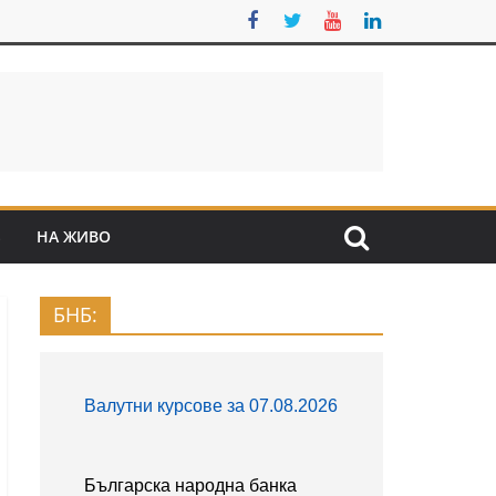
S
НА ЖИВО
БНБ: