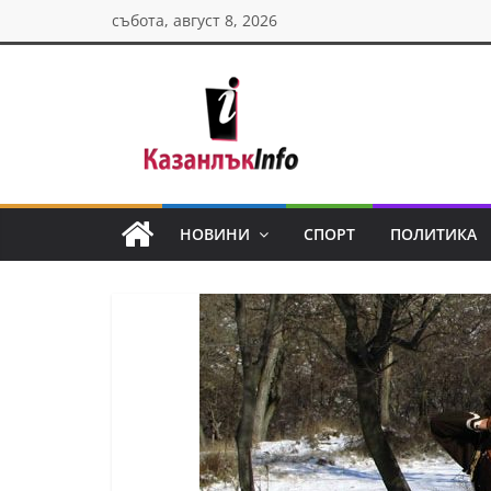
Skip
събота, август 8, 2026
to
content
Казанлък
инфо
НОВИНИ
СПОРТ
ПОЛИТИКА
Н
о
в
и
н
и
о
т