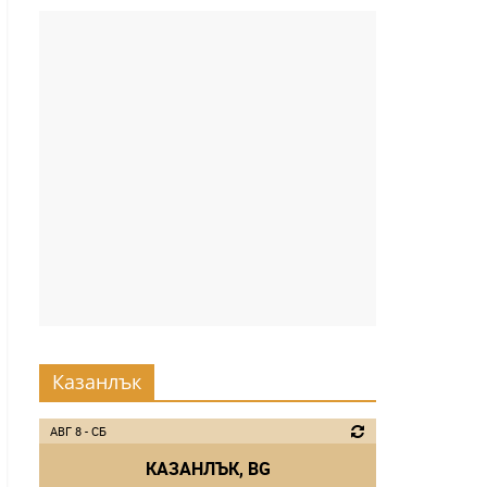
Казанлък
АВГ 8 - СБ
КАЗАНЛЪК, BG