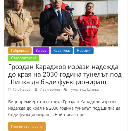
т
К
а
з
а
н
Габровско
За вас
Казанлък
Новини
л
Старозагорско
ъ
Гроздан Караджов изрази надежда
к
до края на 2030 година тунелът под
и
Шипка да бъде функциониращ
о
16.01.2026
Иван Бонев
Тунел под Шипка
б
Вицепремиерът в оставка Гроздан Караджов изрази
л
надежда до края на 2030 година тунелът под Шипка да
а
бъде функциониращ. „Най-после през
с
Прочетете повече
т