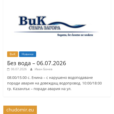
r
y
-
k
a
z
a
n
ВиК
Новини
l
Без вода – 06.07.2026
a
06.07.2026
Иван Бонев
k
08:00/15:00 с. Енина – с нарушено водоподаване
.
поради авария на довеждащ водопровод. 10:00/18:00
гр. Казанлък – поради авария на ул.
c
o
m
chudomir.eu