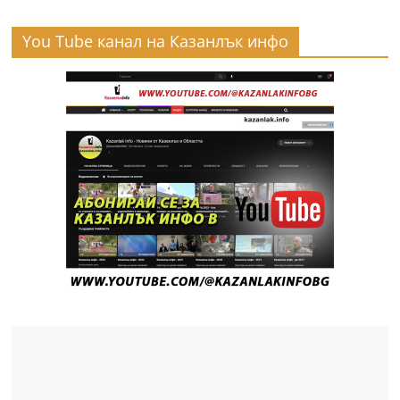
You Tube канал на Казанлък инфо