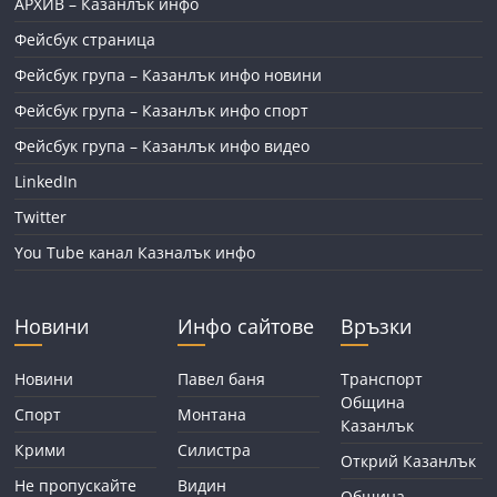
АРХИВ – Казанлък инфо
Фейсбук страница
Фейсбук група – Казанлък инфо новини
Фейсбук група – Казанлък инфо спорт
Фейсбук група – Казанлък инфо видео
LinkedIn
Twitter
You Tube канал Казналък инфо
Новини
Инфо сайтове
Връзки
Новини
Павел баня
Транспорт
Община
Спорт
Монтана
Казанлък
Крими
Силистра
Открий Казанлък
Не пропускайте
Видин
Община