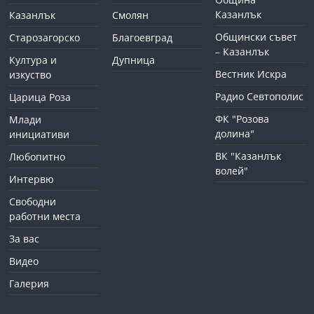
Казанлък
Казанлък
Смолян
Общински съвет
Старозагорско
Благоевград
– Казанлък
Култура и
Дупница
Вестник Искра
изкуство
Радио Севтополис
Царица Роза
ФК "Розова
Млади
долина"
инициативи
ВК "Казанлък
Любопитно
волей"
Интервю
Свободни
работни места
За вас
Видео
Галерия