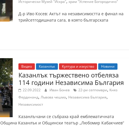
,
Исторически Музей "Искра"
храм "Успение Богородично"
Д-р Иво Косев: Актът на независимостта е финал на
трийсетгодишната сага, в която българската
Видео
Казанлък
Култура и изкуство
Новини
Казанлък тържествено отбеляза
114 години Независима България
,
22.09.2022
Иван Бонев
22-ри септември
Княз
,
,
,
Фердинанд
Лъвова чешма
Независима България
Независимост
Казанлъчани се събраха край емблематичната
с Община Казанлък и Общински театър „Любомир Кабакчиев“