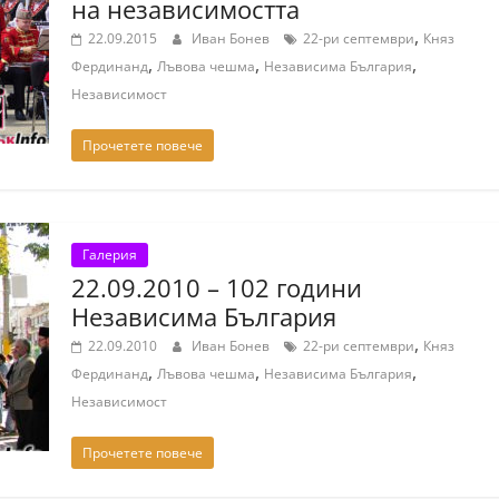
на независимостта
,
22.09.2015
Иван Бонев
22-ри септември
Княз
,
,
,
Фердинанд
Лъвова чешма
Независима България
Независимост
Прочетете повече
Галерия
22.09.2010 – 102 години
Независима България
,
22.09.2010
Иван Бонев
22-ри септември
Княз
,
,
,
Фердинанд
Лъвова чешма
Независима България
Независимост
Прочетете повече