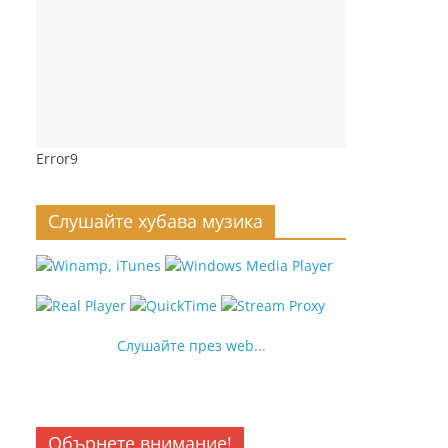
Error9
Слушайте хубава музика
Слушайте през web...
Обърнете внимание!