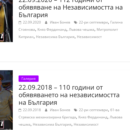
обявяване на Независимостта на
България
,
22.09.2020
Иван Бонев
22-ри септември
Галина
,
,
,
Стоянова
Княз Фердинанд
Лъвова чешма
Митрополит
,
,
Киприан
Независима България
Независимост
Галерия
22.09.2018 – 110 години от
обявяването на независимостта
на България
,
22.09.2018
Иван Бонев
22-ри септември
61-ва
,
,
Стрямска механизирана бригада
Княз Фердинанд
Лъвова
,
,
чешма
Независима България
Независимост