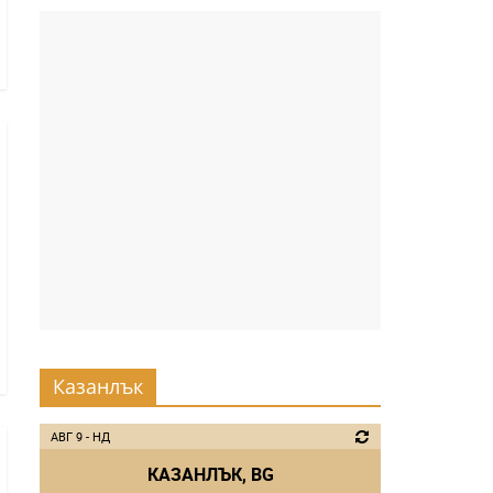
Казанлък
АВГ 9 - НД
КАЗАНЛЪК, BG