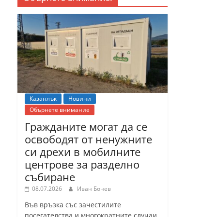
Казанлък
Новини
Обърнете внимание
Гражданите могат да се
освободят от ненужните
си дрехи в мобилните
центрове за разделно
събиране
08.07.2026
Иван Бонев
Във връзка със зачестилите
посегателства и многократните случаи