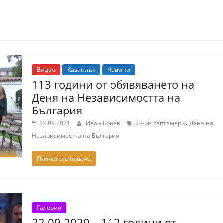
Видео
Казанлък
Новини
113 години от обявяването на
Деня на Независимостта на
България
,
22.09.2021
Иван Бонев
22-ри септември
Деня на
Независимостта на България
Прочетете повече
Галерия
22.09.2020 – 112 години от