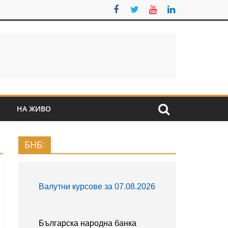
S
НА ЖИВО
БНБ: