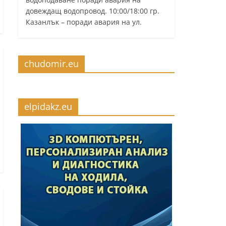
довеждащ водопровод. 10:00/18:00 гр.
Казанлък – поради авария на ул.
chudomir.eu
elpidakz.eu