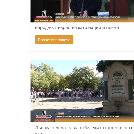
К
а
з
народност израства като нация и поема
а
Прочетете повече
н
л
ъ
к
и
о
б
л
а
с
т
Лъвова чешма, за да отбележат тържествено 
С