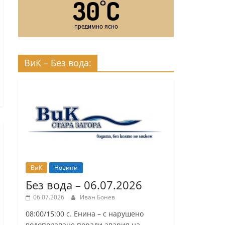
30
C
°
предимно ясно
ВиК – Без вода:
ВиК
Новини
Без вода – 06.07.2026
06.07.2026
Иван Бонев
08:00/15:00 с. Енина – с нарушено
водоподаване поради авария на