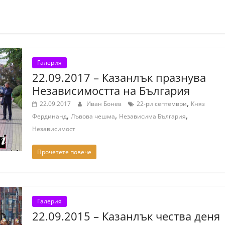
Галерия
22.09.2017 – Казанлък празнува
Независимостта на България
,
22.09.2017
Иван Бонев
22-ри септември
Княз
,
,
,
Фердинанд
Лъвова чешма
Независима България
Независимост
Прочетете повече
Галерия
22.09.2015 – Казанлък чества деня