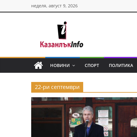
Skip
неделя, август 9, 2026
to
content
Казанлък
инфо
НОВИНИ
СПОРТ
ПОЛИТИКА
Н
о
22-ри септември
в
и
н
и
о
т