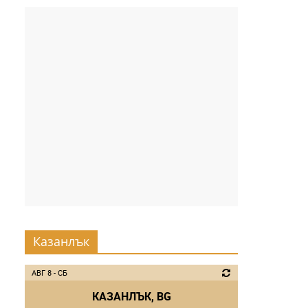
Казанлък
АВГ 8 - СБ
КАЗАНЛЪК, BG