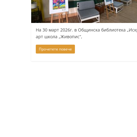
К
а
з
На 30 март 2026г. в Общинска библиотека „Иск
а
арт школа „Живопис“,
н
Прочетете повече
л
ъ
к
и
о
б
л
а
с
т
С