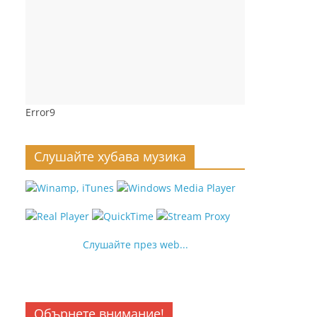
Error9
Слушайте хубава музика
Слушайте през web...
Обърнете внимание!