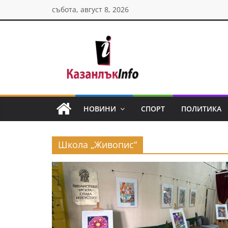
Skip
събота, август 8, 2026
to
content
Казанлък
инфо
НОВИНИ
СПОРТ
ПОЛИТИКА
Н
о
Школа „Живопис“
в
и
н
и
о
т