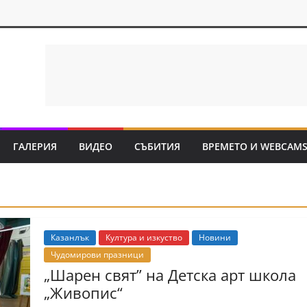
ГАЛЕРИЯ
ВИДЕО
СЪБИТИЯ
ВРЕМЕТО И WEBCAM
Казанлък
Култура и изкуство
Новини
Чудомирови празници
„Шарен свят” на Детска арт школа
„Живопис“