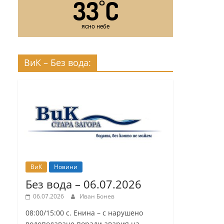
33
C
°
ясно небе
ВиК – Без вода:
ВиК
Новини
Без вода – 06.07.2026
06.07.2026
Иван Бонев
08:00/15:00 с. Енина – с нарушено
водоподаване поради авария на