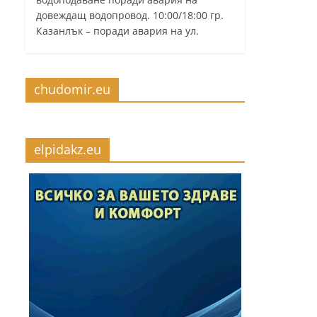
довеждащ водопровод. 10:00/18:00 гр.
Казанлък – поради авария на ул.
chudomir.eu
elpidakz.eu