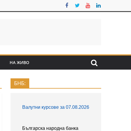
S
НА ЖИВО
БНБ: