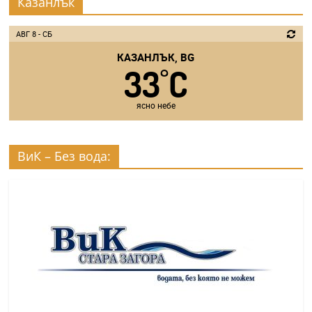
Казанлък
АВГ 8 - СБ
КАЗАНЛЪК, BG
33
C
°
ясно небе
ВиК – Без вода: