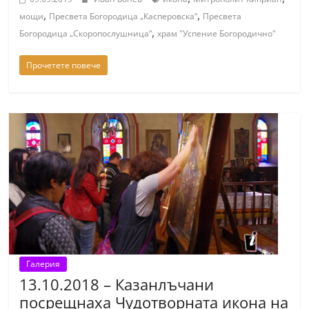
,
,
мощи
Пресвета Богородица „Касперовска“
Пресвета
,
Богородица „Скоропослушница“
храм "Успение Богородично"
Прочетете повече
Галерия
13.10.2018 – Казанлъчани
посрещнаха Чудотворната икона на