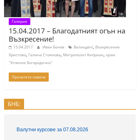
Галерия
15.04.2017 – Благодатният огън на
Възкресение!
,
15.04.2017
Иван Бонев
Великден!
Възкресение
,
,
,
Христово
Галина Стоянова
Митрополит Киприан
храм
"Успение Богородично"
Прочетете повече
БНБ: