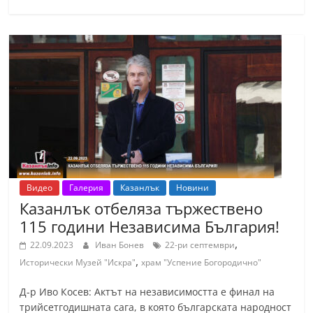
С
т
а
р
а
З
а
г
о
р
Видео
Галерия
Казанлък
Новини
Казанлък отбеляза тържествено
а
115 години Независима България!
–
,
22.09.2023
Иван Бонев
22-ри септември
k
,
Исторически Музей "Искра"
храм "Успение Богородично"
a
z
Д-р Иво Косев: Актът на независимостта е финал на
a
трийсетгодишната сага, в която българската народност