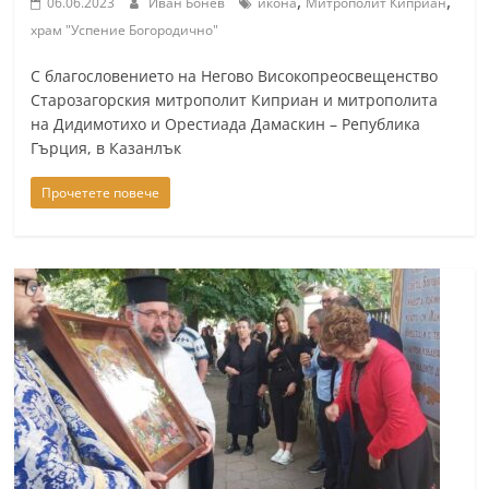
,
,
06.06.2023
Иван Бонев
икона
Митрополит Киприан
a
храм "Успение Богородично"
k
С благословението на Негово Високопреосвещенство
-
Старозагорския митрополит Киприан и митрополита
b
на Дидимотихо и Орестиада Дамаскин – Република
g
Гърция, в Казанлък
.
Прочетете повече
i
n
f
o
,
g
a
l
l
e