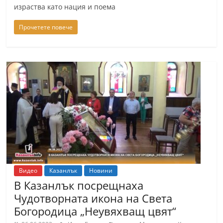
израства като нация и поема
n
l
Прочетете повече
a
k
.
i
n
f
o
,
k
a
Видео
Казанлък
Новини
z
В Казанлък посрещнаха
a
Чудотворната икона на Света
n
Богородица „Неувяхващ цвят“
l