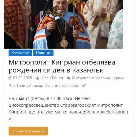
т
К
а
з
а
н
Казанлък
Новини
л
Митрополит Киприан отбелязва
ъ
рождения си ден в Казанлък
к
,
07.03.2025
Иван Бонев
Митрополит Киприан
храм
и
,
"Св. Троица"
храм "Успение Богородично"
о
На 7 март (петък) в 17:00 часа, Негово
б
Високопреосвещенство Старозагорският митрополит
л
Киприан ще отслужи малко повечерие с молебен канон
а
и
с
Прочетете повече
т