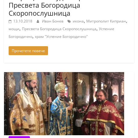
Пресвета Богородица
Скоропослушница
,
,
13.10.2018
Иван Бонев
икона
Митрополит Киприан
,
,
мощи
Пресвета Богородица Скоропослушница
Успение
,
Богородично
храм "Успение Богородично"
Прочетете повече