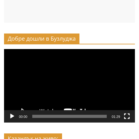
Добре дошли в Бузлуджа
Видео
00:00
01:29
Казанлък на живо: