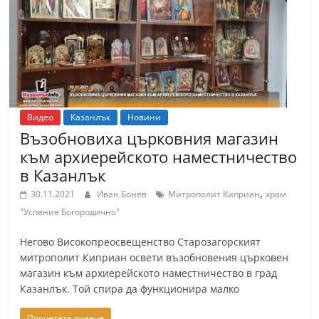
Видео
Казанлък
Новини
Възобновиха църковния магазин
към архиерейското наместничество
в Казанлък
,
30.11.2021
Иван Бонев
Митрополит Киприан
храм
"Успение Богородично"
Негово Високопреосвещенство Старозагорският
митрополит Киприан освети възобновения църковен
магазин към архиерейското наместничество в град
Казанлък. Той спира да функционира малко
Прочетете повече