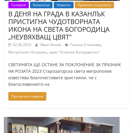
r
Галерия
Казанлък
Новини
Празник на розата
В ДЕНЯ НА ГРАДА В КАЗАНЛЪК
y
ПРИСТИГНА ЧУДОТВОРНАТА
-
ИКОНА НА СВЕТА БОГОРОДИЦА
k
„НЕУВЯХВАЩ ЦВЯТ“
a
,
02.06.2023
Иван Бонев
Галина Стоянова
z
,
Митрополит Киприан
храм "Успение Богородично"
a
n
СВЕТИНЯТА ЩЕ ОСТАНЕ ЗА ПОКЛОНЕНИЕ ЗА ПРАЗНИК
НА РОЗАТА 2023 Старозагорска света митрополия
l
известява благочестивите християни, че с
a
благословението на
k
.
Прочетете повече
c
o
m