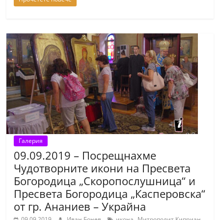
Галерия
09.09.2019 – Посрещнахме
Чудотворните икони на Пресвета
Богородица „Скоропослушница“ и
Пресвета Богородица „Касперовска“
от гр. Ананиев – Украйна
,
,
09.09.2019
Иван Бонев
икона
Митрополит Киприан