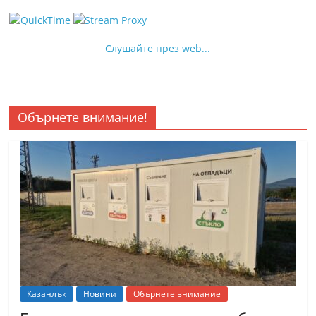
Слушайте през web...
Обърнете внимание!
Казанлък
Новини
Обърнете внимание