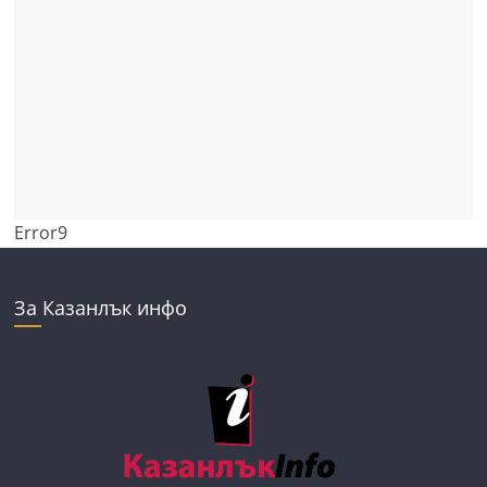
Error9
За Казанлък инфо