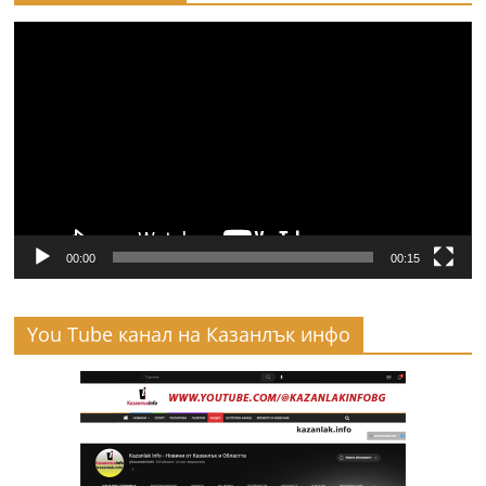
Видео
00:00
00:15
You Tube канал на Казанлък инфо