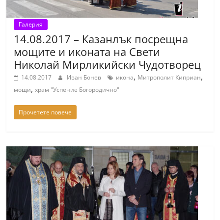
Галерия
14.08.2017 – Казанлък посрещна
мощите и иконата на Свети
Николай Мирликийски Чудотворец
,
,
14.08.2017
Иван Бонев
икона
Митрополит Киприан
,
мощи
храм "Успение Богородично"
Прочетете повече