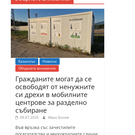
Казанлък
Новини
Обърнете внимание
Гражданите могат да се
освободят от ненужните
си дрехи в мобилните
центрове за разделно
събиране
08.07.2026
Иван Бонев
Във връзка със зачестилите
посегателства и многократните случаи