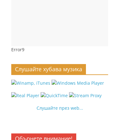
Error9
Слушайте хубава музика
Слушайте през web...
Обърнете внимание!