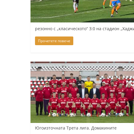
К
а
з
резонно с „класическото“ 3:0 на стадион „Хадж
а
н
Прочетете повече
л
ъ
к
и
о
б
л
а
с
т
Югоизточната Трета лига. Домакините
С