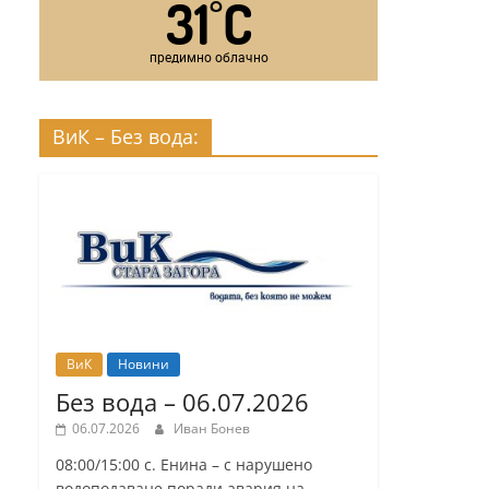
31
C
°
предимно облачно
ВиК – Без вода:
ВиК
Новини
Без вода – 06.07.2026
06.07.2026
Иван Бонев
08:00/15:00 с. Енина – с нарушено
водоподаване поради авария на