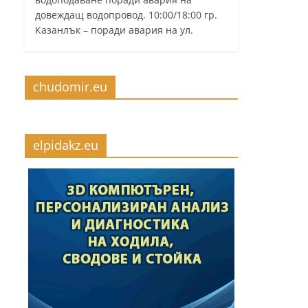
довеждащ водопровод. 10:00/18:00 гр.
Казанлък – поради авария на ул.
chudomir.eu
elpidakz.eu