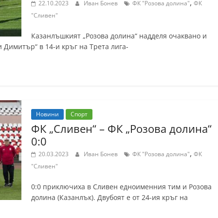
,
22.10.2023
Иван Бонев
ФК "Розова долина"
ФК
"Сливен"
Казанлъшкият „Розова долина“ надделя очаквано и
и Димитър“ в 14-и кръг на Трета лига-
Новини
Спорт
ФК „Сливен“ – ФК „Розова долина“
0:0
,
20.03.2023
Иван Бонев
ФК "Розова долина"
ФК
"Сливен"
0:0 приключиха в Сливен едноименния тим и Розова
долина (Казанлък). Двубоят е от 24-ия кръг на