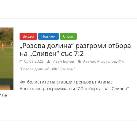
Видео
Новини
Спорт
„Розова долина“ разгроми отбора
на „Сливен“ със 7:2
,
05.09.2022
Иван Бонев
Атанас Апостолов
ФК
,
"Розова долина"
ФК "Сливен"
Футболистите на старши треньорът Атанас
Апостолов разгромиха със 7:2 отборът на „Сливен“
“ бе