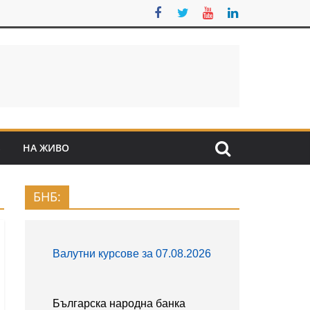
S
НА ЖИВО
БНБ: