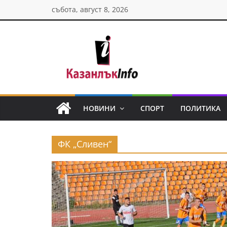
Skip
събота, август 8, 2026
to
content
Казанлък
инфо
НОВИНИ
СПОРТ
ПОЛИТИКА
Н
о
ФК „Сливен“
в
и
н
и
о
т