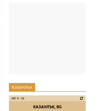
Казанлък
АВГ 8 - СБ
КАЗАНЛЪК, BG