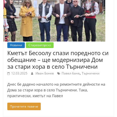
т
К
а
з
а
н
Новини
Старозагорско
л
Кметът Бесоолу спази поредното си
ъ
обещание – ще модернизира Дом
к
за стари хора в село Търничени
и
,
12.03.2025
Иван Бонев
Павел баня
Търничени
о
Днес бе дадено началото на ремонтните дейности на
б
Дома за стари хора в село Търничени. Така,
л
практически, кметът на Павел
а
Прочетете повече
с
т