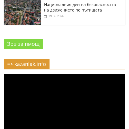
Националния ден на безопасността
на движението по пътищата
29.06.2026
Зов за пмощ
=> kazanlak.info
Видео