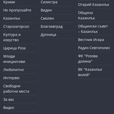
Крими
Силистра
Открий Казанлък
Не пропускайте
Видин
Община
Казанлък
Казанлък
Смолян
Общински съвет
Старозагорско
Благоевград
– Казанлък
Култура и
Дупница
Вестник Искра
изкуство
Радио Севтополис
Царица Роза
ФК "Розова
Млади
долина"
инициативи
ВК "Казанлък
Любопитно
волей"
Интервю
Свободни
работни места
За вас
Видео