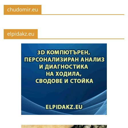
chudomir.eu
elpidakz.eu