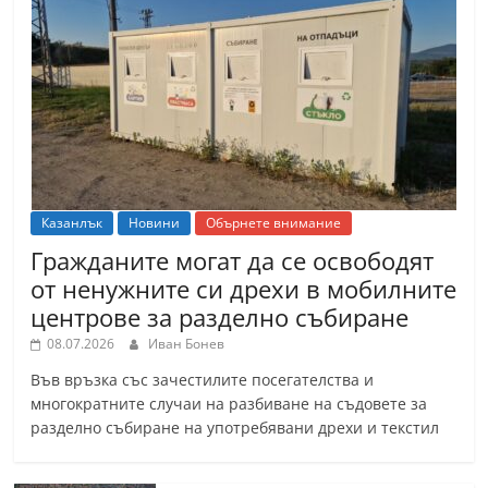
Казанлък
Новини
Обърнете внимание
Гражданите могат да се освободят
от ненужните си дрехи в мобилните
центрове за разделно събиране
08.07.2026
Иван Бонев
Във връзка със зачестилите посегателства и
многократните случаи на разбиване на съдовете за
разделно събиране на употребявани дрехи и текстил