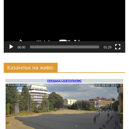
00:00
01:29
Казанлък на живо: