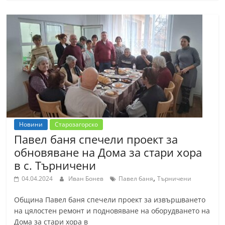
С
т
а
р
а
З
а
г
о
Новини
Старозагорско
р
Павел баня спечели проект за
а
обновяване на Дома за стари хора
в с. Търничени
–
,
k
04.04.2024
Иван Бонев
Павел баня
Търничени
a
Община Павел баня спечели проект за извършването
z
на цялостен ремонт и подновяване на оборудването на
a
Дома за стари хора в