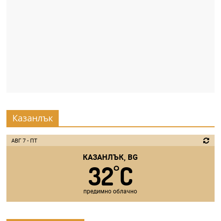
r
y
-
k
a
z
a
n
Казанлък
l
a
АВГ 7 - ПТ
k
КАЗАНЛЪК, BG
.
32
C
°
c
o
предимно облачно
m