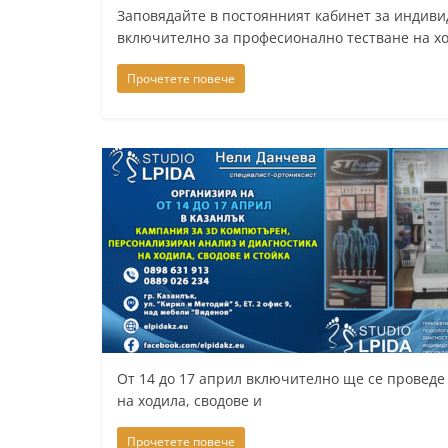
Заповядайте в постоянният кабинет за индиви
т
включително за професионално тестване на хо
а
Прочетете повече
р
а
З
а
г
о
р
а
–
k
a
От 14 до 17 април включително ще се проведе
z
на ходила, сводове и
a
Прочетете повече
n