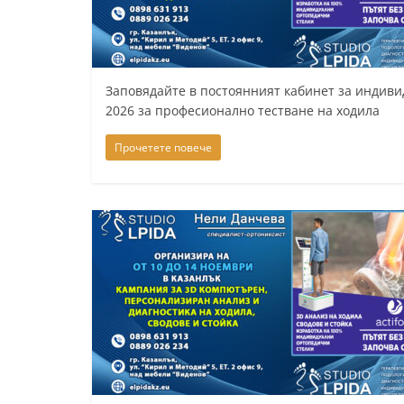
К
а
з
Заповядайте в постоянният кабинет за индиви
а
2026 за професионално тестване на ходила
н
л
Прочетете повече
ъ
к
и
о
б
л
а
с
т
С