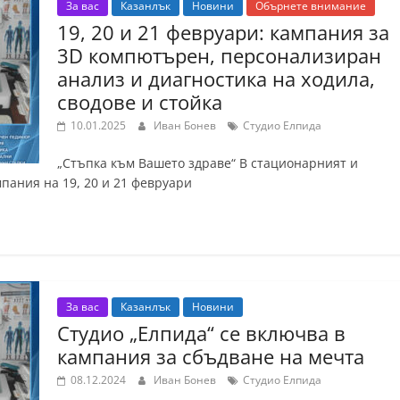
За вас
Казанлък
Новини
Обърнете внимание
19, 20 и 21 февруари: кампания за
3D компютърен, персонализиран
анализ и диагностика на ходила,
сводове и стойка
10.01.2025
Иван Бонев
Студио Елпида
„Стъпка към Вашето здраве“ В стационарният и
пания на 19, 20 и 21 февруари
За вас
Казанлък
Новини
Студио „Елпида“ се включва в
кампания за сбъдване на мечта
08.12.2024
Иван Бонев
Студио Елпида