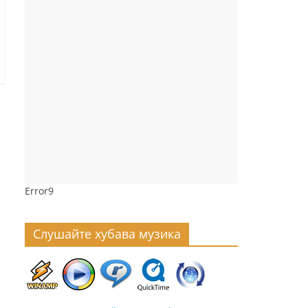
Error9
Слушайте хубава музика