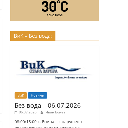
30
C
°
ясно небе
ВиК – Без вода:
ВиК
Новини
Без вода – 06.07.2026
06.07.2026
Иван Бонев
08:00/15:00 с. Енина – с нарушено
водоподаване поради авария на