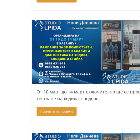
l
a
k
.
i
n
f
o
,
k
От 10 март до 14 март включително ще се пр
a
тестване на ходила, сводове
z
Прочетете повече
a
n
l
a