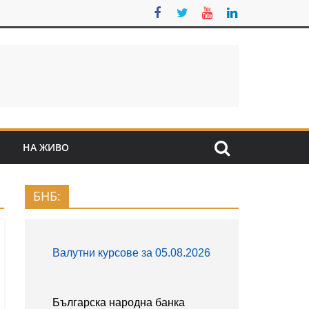
S
НА ЖИВО
БНБ: