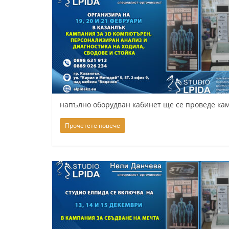
k
-
b
g
.
i
n
напълно оборудван кабинет ще се проведе кам
f
Прочетете повече
o
,
g
a
l
l
e
r