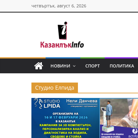
Skip
четвъртък, август 6, 2026
to
content
Казанлък
инфо
НОВИНИ
СПОРТ
ПОЛИТИКА
Н
о
Студио Елпида
в
и
н
и
о
т