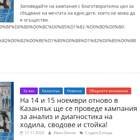
Заповядайте на кампания с благотворителна цел за
сбъдване на мечтата на едно дете, което не можа да
я осъществи.
B2-%D0%BF%D0%B0%D0%BC%D0%B5%D1%82-%D0%BD%D0%B0-
%82%D0%B2%D0%BE%D1%80%D0%B8%D1%82%D0%B5%D0%BB
За вас
Казанлък
Новини
Обърнете внимание
На 14 и 15 ноември отново в
Казанлък ще се проведе кампания
за анализ и диагностика на
ходила, сводове и стойка!
11.11.2024
Иван Бонев
Студио Елпида