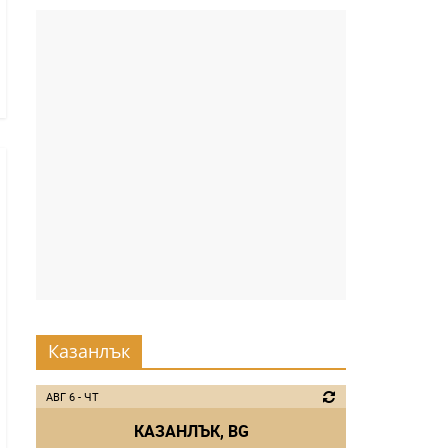
Казанлък
АВГ 6 - ЧТ
КАЗАНЛЪК, BG