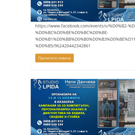
y
-
k
https://www.facebook.com/events/s/%D0%
%D0%BC%D0%BE%D0%BC%D0%BE-
a
%D0%B1%D0%BB%D0%B0%D0%B3%D0%BE%D1
z
%D0%B5/962420442342861
a
n
Прочетете повече
l
a
k
.
c
o
m