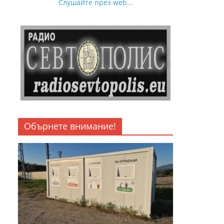
Слушайте през web...
Обърнете внимание!