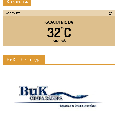
Казанлък
АВГ 7 - ПТ
КАЗАНЛЪК, BG
32
C
°
ясно небе
ВиК – Без вода: