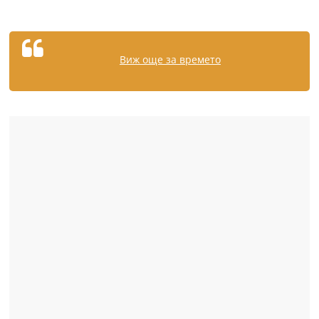
Виж още за времето