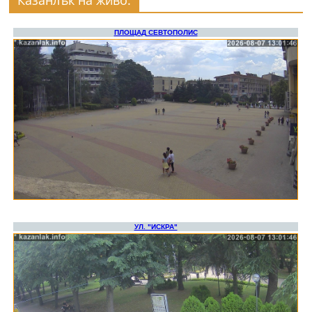
Казанлък на живо: