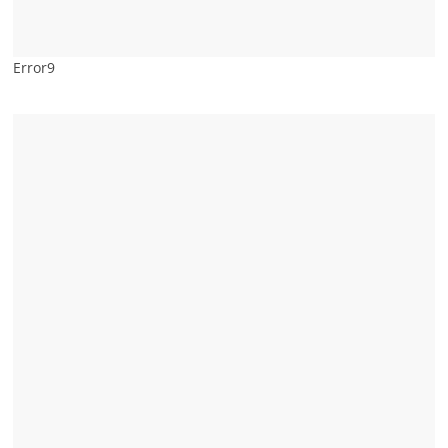
Error9