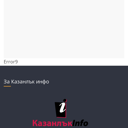
Error9
За Казанлък инфо