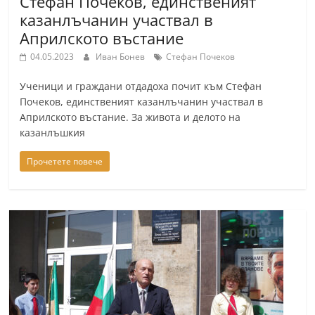
Стефан Почеков, единственият
a
казанлъчанин участвал в
k
Априлското въстание
-
04.05.2023
Иван Бонев
Стефан Почеков
b
Ученици и граждани отдадоха почит към Стефан
g
Почеков, единственият казанлъчанин участвал в
.
Априлското въстание. За живота и делото на
i
казанлъшкия
n
Прочетете повече
f
o
,
g
a
l
l
e