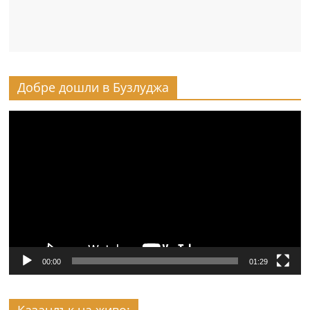
Добре дошли в Бузлуджа
Видео
00:00
01:29