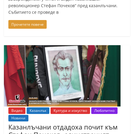
n
революционер Стефан Почеков“ пред казанлъчани.
Събитието се проведе в
l
a
Прочетете повече
k
.
i
n
f
o
,
k
a
z
Видео
Казанлък
Култура и изкуство
Любопитно
a
Новини
n
Казанлъчани отдадоха почит към
l