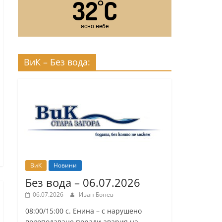
32
C
°
ясно небе
ВиК – Без вода:
ВиК
Новини
Без вода – 06.07.2026
06.07.2026
Иван Бонев
08:00/15:00 с. Енина – с нарушено
водоподаване поради авария на