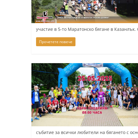
К
а
з
участие в 5-то Маратонско бягане в Казанлък
а
н
Прочетете повече
л
ъ
к
и
о
б
л
а
с
т
събитие за всички любители на бягането с ос
С