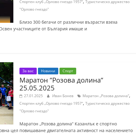
,
Спортен клуб „Орлово гнездо 1957“
Туристическо дружество
"Орлово гнездо"
Близо 300 бегачи от различни възрасти взеха
. Освен участниците от България имаше и
За вас
Новини
Спорт
Маратон “Розова долина“
25.05.2025
,
27.01.2025
Иван Бонев
Маратон „Розова долина“
,
Спортен клуб „Орлово гнездо 1957“
Туристическо дружество
"Орлово гнездо"
Маратон „Розова долина“ Казанлък е спортно
новна цел повишаване двигателната активност на населението