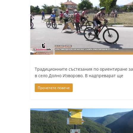
l
a
k
.
i
n
f
o
Традиционните състезания по ориентиране за 
,
в село Долно Изворово. В надпреварат ще
k
Прочетете повече
a
z
a
n
l
a