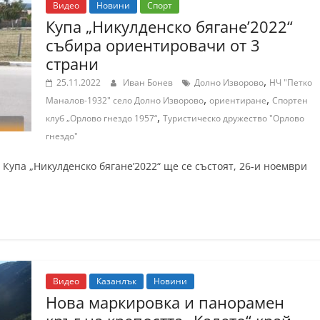
Видео
Новини
Спорт
Купа „Никулденско бягане’2022“
събира ориентировачи от 3
страни
,
25.11.2022
Иван Бонев
Долно Изворово
НЧ "Петко
,
,
Маналов-1932" село Долно Изворово
ориентиране
Спортен
,
клуб „Орлово гнездо 1957“
Туристическо дружество "Орлово
гнездо"
Купа „Никулденско бягане’2022“ ще се състоят, 26-и ноември
Видео
Казанлък
Новини
Нова маркировка и панорамен