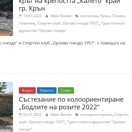
кръг на крепостта „Калето“ край
гр. Крън
,
,
13.07.2022
Иван Бонев
екопътека
Крън
Пламен
,
,
Георгиев
Спортен клуб „Орлово гнездо 1957“
Туристическо
дружество "Орлово гнездо"
гнездо“ и Спортен клуб „Орлово гнездо 1957“, с помощта на
Видео
Новини
Спорт
Състезание по колоориентиране
„Бодлите на розите 2022“
,
05.07.2022
Иван Бонев
колоориентиране
Спортен
,
клуб „Орлово гнездо 1957“
Туристическо дружество "Орлово
гнездо"