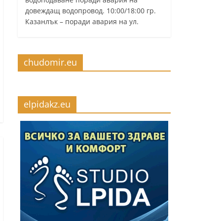
довеждащ водопровод. 10:00/18:00 гр.
Казанлък – поради авария на ул.
chudomir.eu
elpidakz.eu