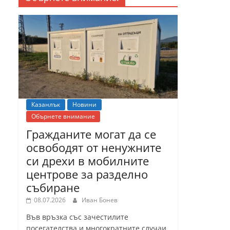
Казанлък
Новини
Обърнете внимание
Гражданите могат да се
освободят от ненужните
си дрехи в мобилните
центрове за разделно
събиране
08.07.2026
Иван Бонев
Във връзка със зачестилите
посегателства и многократните случаи