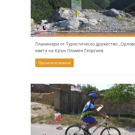
k
-
b
g
.
Планинари от Туристическо дружество „Орлово 
i
кмета на Крън Пламен Георгиев
n
Прочетете повече
f
o
,
g
a
l
l
e
r