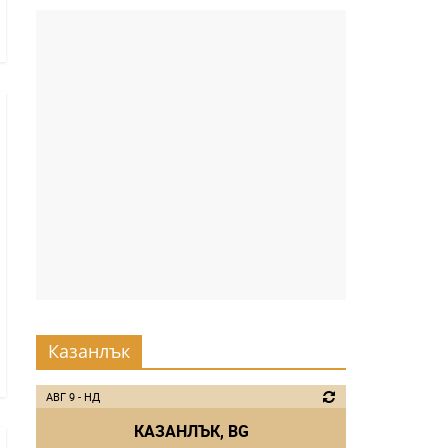
Казанлък
АВГ 9 - НД
КАЗАНЛЪК, BG