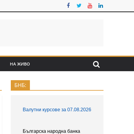
S
НА ЖИВО
БНБ: