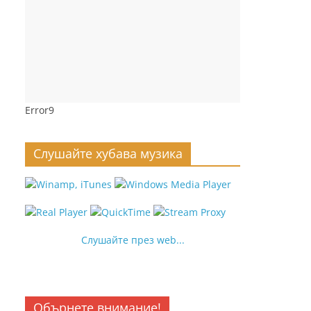
Error9
Слушайте хубава музика
Слушайте през web...
Обърнете внимание!