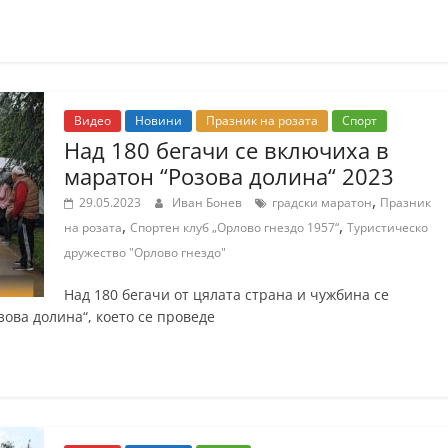
Видео
Новини
Празник на розата
Спорт
Над 180 бегачи се включиха в
маратон “Розова долина“ 2023
,
29.05.2023
Иван Бонев
градски маратон
Празник
,
,
на розата
Спортен клуб „Орлово гнездо 1957“
Туристическо
дружество "Орлово гнездо"
Над 180 бегачи от цялата страна и чужбина се
ова долина“, което се проведе