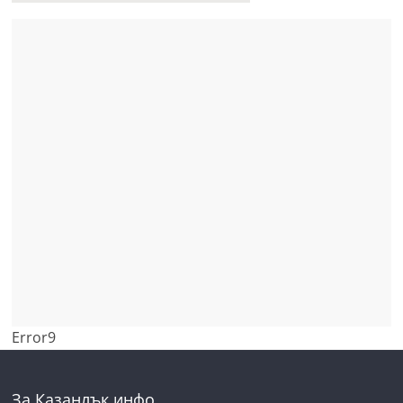
Error9
За Казанлък инфо