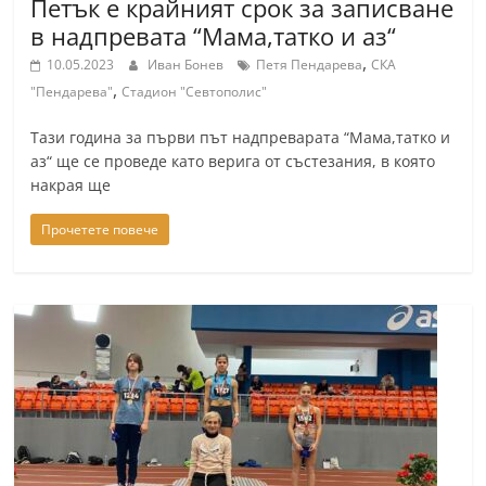
Петък е крайният срок за записване
r
в надпревата “Мама,татко и аз“
y
,
10.05.2023
Иван Бонев
Петя Пендарева
СКА
-
,
"Пендарева"
Стадион "Севтополис"
k
Тази година за първи път надпреварата “Мама,татко и
a
аз“ ще се проведе като верига от състезания, в която
z
накрая ще
a
Прочетете повече
n
l
a
k
.
c
o
m