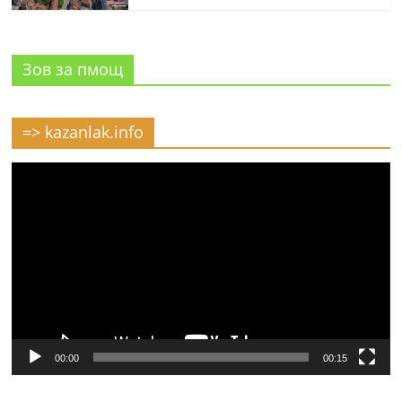
Зов за пмощ
=> kazanlak.info
Видео
00:00
00:15