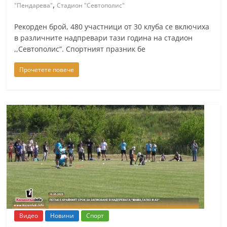
,
"Пендарева"
Стадион "Севтополис"
a
k
Рекорден брой, 480 участници от 30 клуба се включиха
-
в различните надпревари тази година на стадион
,,Севтополис”. Спортният празник бе
b
g
Прочетете повече
.
i
n
f
o
,
g
a
l
l
Видео
Новини
Спорт
e