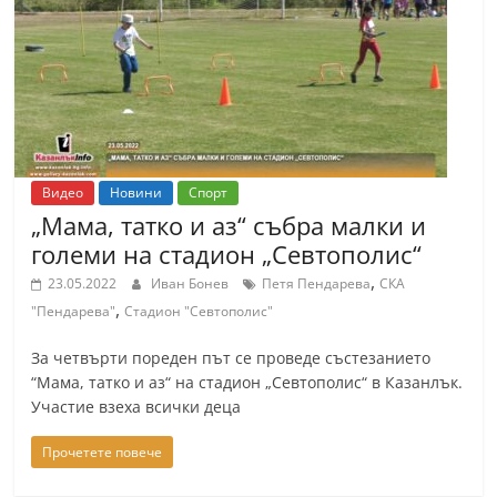
Видео
Новини
Спорт
„Мама, татко и аз“ събра малки и
големи на стадион „Севтополис“
,
23.05.2022
Иван Бонев
Петя Пендарева
СКА
,
"Пендарева"
Стадион "Севтополис"
За четвърти пореден път се проведе състезанието
“Мама, татко и аз“ на стадион „Севтополис“ в Казанлък.
Участие взеха всички деца
Прочетете повече