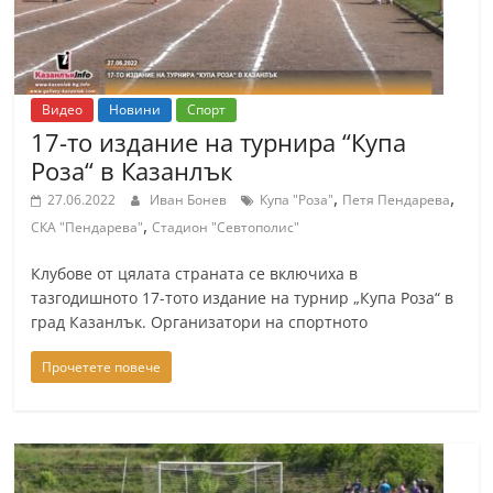
Видео
Новини
Спорт
17-то издание на турнира “Купа
Роза“ в Казанлък
,
,
27.06.2022
Иван Бонев
Купа "Роза"
Петя Пендарева
,
СКА "Пендарева"
Стадион "Севтополис"
Клубове от цялата страната се включиха в
тазгодишното 17-тото издание на турнир „Купа Роза“ в
град Казанлък. Организатори на спортното
Прочетете повече