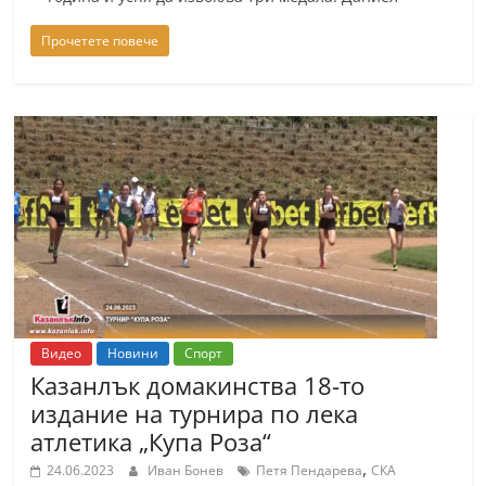
n
Прочетете повече
l
a
k
.
i
n
f
o
,
k
a
Видео
Новини
Спорт
Казанлък домакинства 18-то
z
издание на турнира по лека
a
атлетика „Купа Роза“
n
,
24.06.2023
Иван Бонев
Петя Пендарева
СКА
l