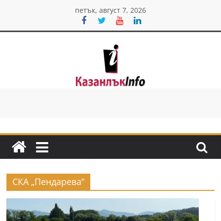
Skip
петък, август 7, 2026
to
content
Казанлък
инфо
Н
о
в
и
СКА „Пендарева“
н
и
о