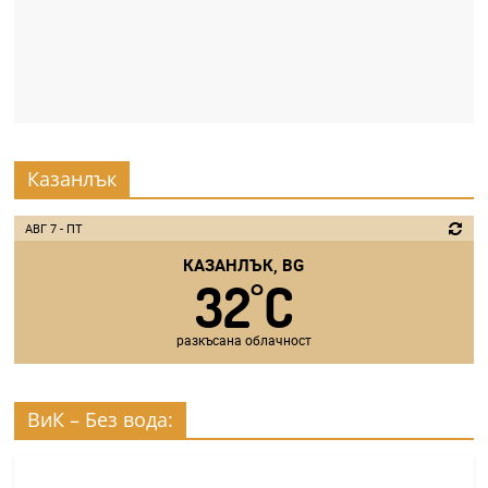
Казанлък
АВГ 7 - ПТ
КАЗАНЛЪК, BG
32
C
°
разкъсана облачност
ВиК – Без вода: