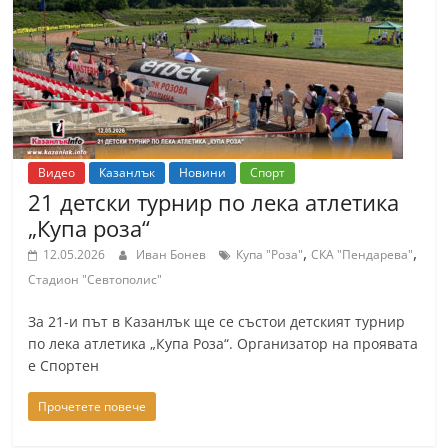
т
К
а
з
а
н
Видео
Казанлък
Новини
Спорт
л
21 детски турнир по лека атлетика
ъ
„Купа роза“
к
,
,
12.05.2026
Иван Бонев
Купа "Роза"
СКА "Пендарева"
и
Стадион "Севтополис"
о
За 21-и път в Казанлък ще се състои детският турнир
б
по лека атлетика „Купа Роза“. Организатор на проявата
л
е Спортен
а
Прочетете повече
с
т