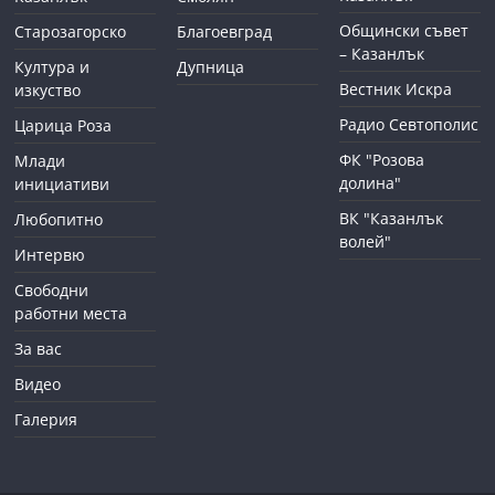
Общински съвет
Старозагорско
Благоевград
– Казанлък
Култура и
Дупница
Вестник Искра
изкуство
Радио Севтополис
Царица Роза
ФК "Розова
Млади
долина"
инициативи
ВК "Казанлък
Любопитно
волей"
Интервю
Свободни
работни места
За вас
Видео
Галерия