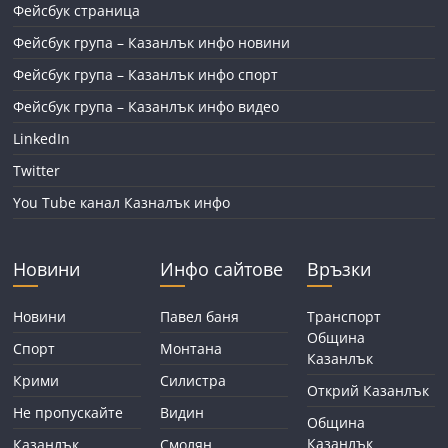
Фейсбук страница
Фейсбук група – Казанлък инфо новини
Фейсбук група – Казанлък инфо спорт
Фейсбук група – Казанлък инфо видео
LinkedIn
Twitter
You Tube канал Казналък инфо
Новини
Инфо сайтове
Връзки
Новини
Павел баня
Транспорт
Община
Спорт
Монтана
Казанлък
Крими
Силистра
Открий Казанлък
Не пропускайте
Видин
Община
Казанлък
Казанлък
Смолян