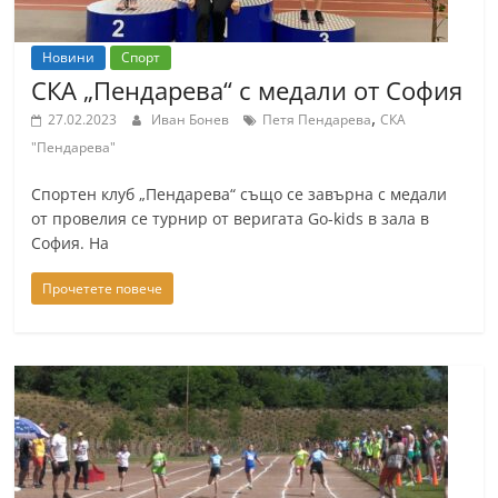
Новини
Спорт
СКА „Пендарева“ с медали от София
,
27.02.2023
Иван Бонев
Петя Пендарева
СКА
"Пендарева"
Спортен клуб „Пендарева“ също се завърна с медали
от провелия се турнир от веригата Go-kids в зала в
София. На
Прочетете повече