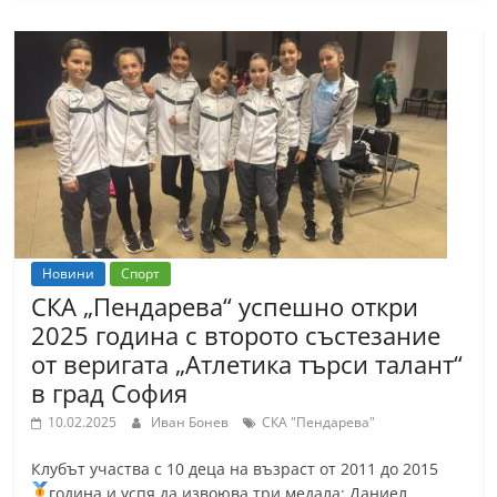
С
т
а
р
а
З
а
г
о
Новини
Спорт
р
СКА „Пендарева“ успешно откри
2025 година с второто състезание
а
от веригата „Атлетика търси талант“
–
в град София
k
a
10.02.2025
Иван Бонев
СКА "Пендарева"
z
Клубът участва с 10 деца на възраст от 2011 до 2015
a
година и успя да извоюва три медала:
Даниел