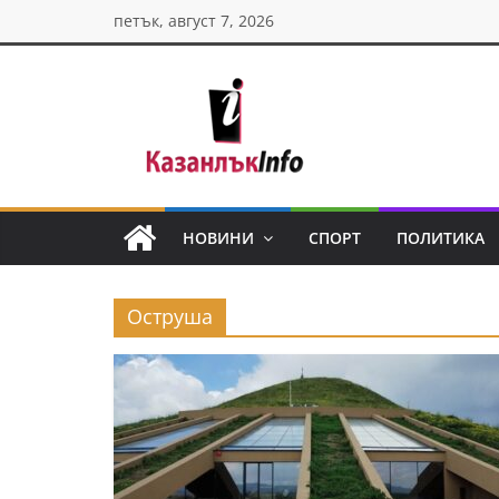
Skip
петък, август 7, 2026
to
content
Казанлък
инфо
НОВИНИ
СПОРТ
ПОЛИТИКА
Н
о
Оструша
в
и
н
и
о
т