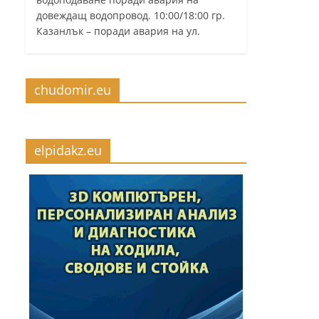
довеждащ водопровод. 10:00/18:00 гр.
Казанлък – поради авария на ул.
chudomir.eu
elpidakz.eu