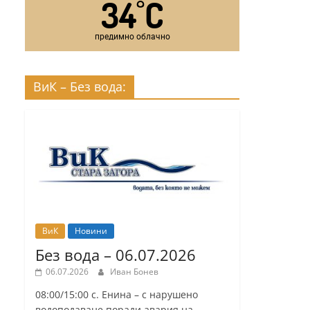
34
C
°
предимно облачно
ВиК – Без вода:
ВиК
Новини
Без вода – 06.07.2026
06.07.2026
Иван Бонев
08:00/15:00 с. Енина – с нарушено
водоподаване поради авария на