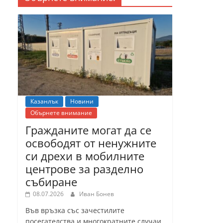
Казанлък
Новини
Обърнете внимание
Гражданите могат да се
освободят от ненужните
си дрехи в мобилните
центрове за разделно
събиране
08.07.2026
Иван Бонев
Във връзка със зачестилите
посегателства и многократните случаи