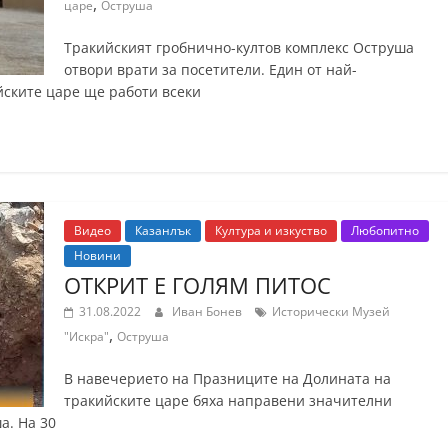
,
царе
Оструша
Тракийският гробнично-култов комплекс Оструша
отвори врати за посетители. Един от най-
йските царе ще работи всеки
Видео
Казанлък
Култура и изкуство
Любопитно
Новини
ОТКРИТ Е ГОЛЯМ ПИТОС
31.08.2022
Иван Бонев
Исторически Музей
,
"Искра"
Оструша
В навечерието на Празниците на Долината на
тракийските царе бяха направени значителни
а. На 30