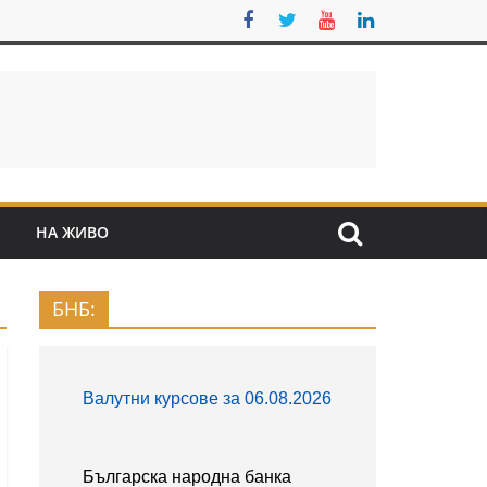
S
НА ЖИВО
БНБ: