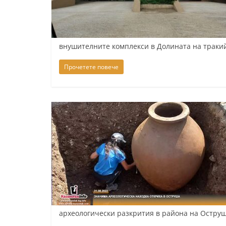
К
а
з
внушителните комплекси в Долината на траки
а
Прочетете повече
н
л
ъ
к
и
о
б
л
а
с
т
археологически разкрития в района на Оструш
С