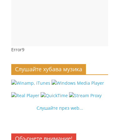
Error9
Слушайте хубава музика
Слушайте през web...
Обърнете внимание!