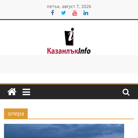
Skip
петък, август 7, 2026
to
content
Казанлък
инфо
Н
о
в
и
опера
н
и
о