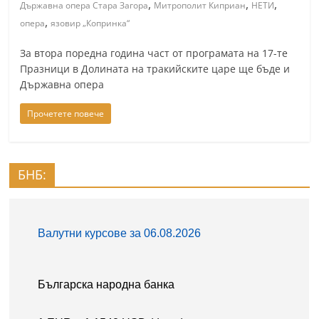
,
,
,
Държавна опера Стара Загора
Митрополит Киприан
НЕТИ
n
,
опера
язовир „Копринка“
l
a
За втора поредна година част от програмата на 17-те
Празници в Долината на тракийските царе ще бъде и
k
Държавна опера
.
i
Прочетете повече
n
f
o
БНБ:
,
k
a
z
a
n
l