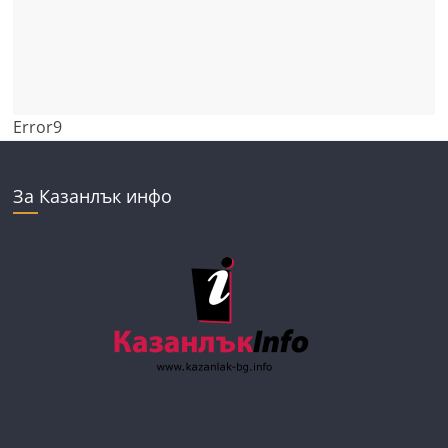
Error9
За Казанлък инфо