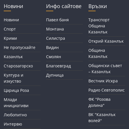
Новини
Инфо сайтове
Връзки
Новини
Павел баня
Транспорт
Община
Спорт
Монтана
Казанлък
Крими
Силистра
Открий Казанлък
Не пропускайте
Видин
Община
Казанлък
Казанлък
Смолян
Общински съвет
Старозагорско
Благоевград
– Казанлък
Култура и
Дупница
Вестник Искра
изкуство
Радио Севтополис
Царица Роза
ФК "Розова
Млади
долина"
инициативи
ВК "Казанлък
Любопитно
волей"
Интервю