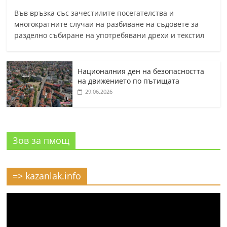
Във връзка със зачестилите посегателства и
многократните случаи на разбиване на съдовете за
разделно събиране на употребявани дрехи и текстил
Националния ден на безопасността
на движението по пътищата
29.06.2026
Зов за пмощ
=> kazanlak.info
Видео