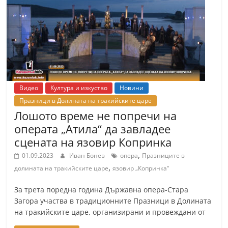
т
К
а
з
а
н
Видео
Култура и изкуство
Новини
л
Празници в Долината на тракийските царе
ъ
Лошото време не попречи на
к
операта „Атила“ да завладее
и
сцената на язовир Копринка
о
,
01.09.2023
Иван Бонев
опера
Празниците в
б
,
долината на тракийските царе
язовир „Копринка“
л
За трета поредна година Държавна опера-Стара
а
Загора участва в традиционните Празници в Долината
с
на тракийските царе, организирани и провеждани от
т