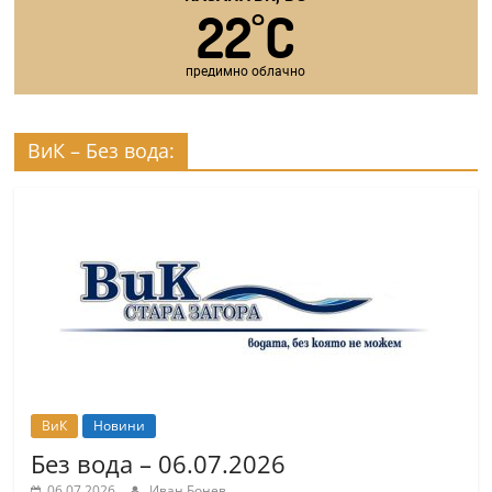
22
C
°
предимно облачно
ВиК – Без вода:
ВиК
Новини
Без вода – 06.07.2026
06.07.2026
Иван Бонев