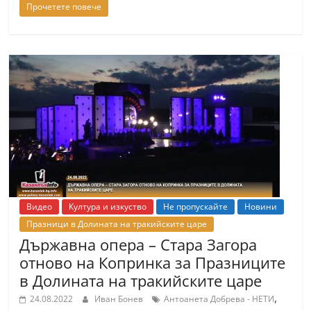
Прочетете повече
С
т
а
р
а
З
а
г
о
р
а
Видео
Култура и изкуство
Не пропускайте
Новини
Празници в Долината на тракийските царе
–
Държавна опера – Стара Загора
k
отново на Копринка за Празниците
a
в Долината на тракийските царе
z
,
24.08.2022
Иван Бонев
Антоанета Добрева - НЕТИ
a