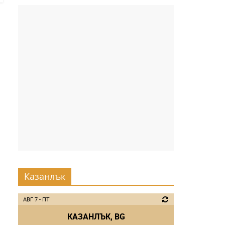
Казанлък
АВГ 7 - ПТ
КАЗАНЛЪК, BG