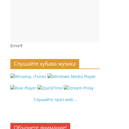
Error9
Слушайте хубава музика
Слушайте през web...
Обърнете внимание!