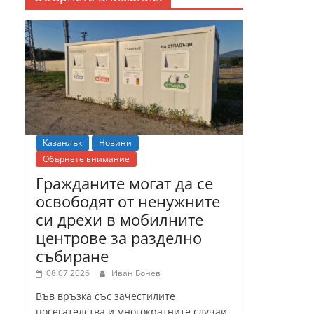
Казанлък
Новини
Обърнете внимание
Гражданите могат да се
освободят от ненужните
си дрехи в мобилните
центрове за разделно
събиране
08.07.2026
Иван Бонев
Във връзка със зачестилите
посегателства и многократните случаи