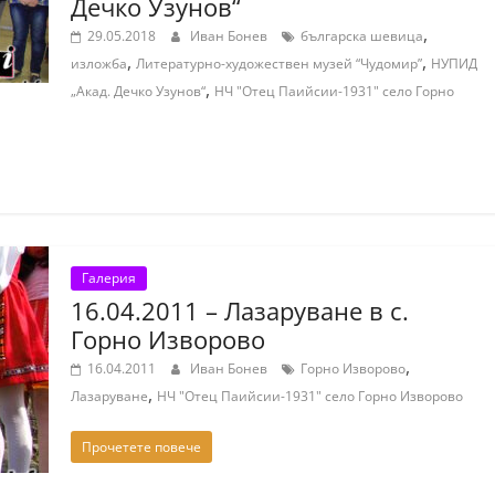
Дечко Узунов“
,
29.05.2018
Иван Бонев
българска шевица
,
,
изложба
Литературно-художествен музей “Чудомир”
НУПИД
,
„Акад. Дечко Узунов“
НЧ "Отец Паийсии-1931" село Горно
Галерия
16.04.2011 – Лазаруване в с.
Горно Изворово
,
16.04.2011
Иван Бонев
Горно Изворово
,
Лазаруване
НЧ "Отец Паийсии-1931" село Горно Изворово
Прочетете повече