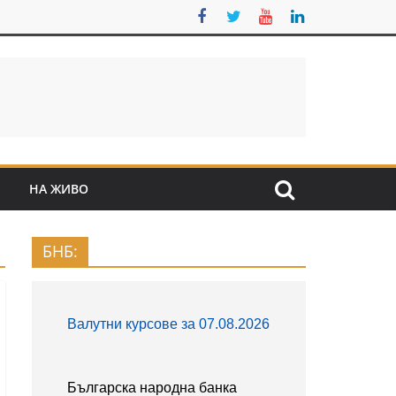
S
НА ЖИВО
БНБ: