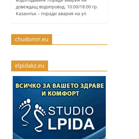
довеждащ водопровод. 10:00/18:00 гр.
Казанлък – поради авария на ул.
chudomir.eu
elpidakz.eu