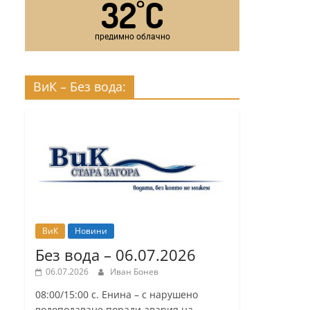
32
C
°
предимно облачно
ВиК – Без вода:
ВиК
Новини
Без вода – 06.07.2026
06.07.2026
Иван Бонев
08:00/15:00 с. Енина – с нарушено
водоподаване поради авария на