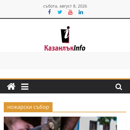
Skip
събота, август 8, 2026
to
content
Казанлък
инфо
Н
о
в
и
ножарски събор
н
и
о