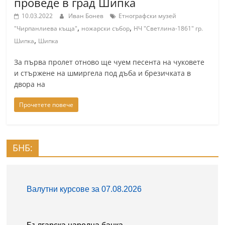
проведе в град Шипка
a
10.03.2022
Иван Бонев
Етнографски музей
k
,
,
"Чирпанлиева къща"
ножарски събор
НЧ "Светлина-1861" гр.
-
,
Шипка
Шипка
b
За първа пролет отново ще чуем песента на чуковете
g
и стържене на шмиргела под дъба и брезичката в
.
двора на
i
Прочетете повече
n
f
o
БНБ:
,
g
a
l
l
e