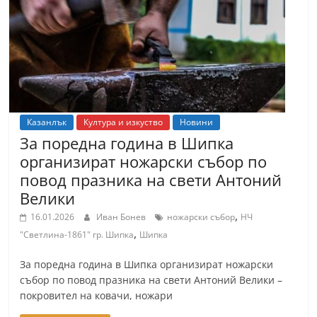
т
К
а
з
а
н
Казанлък
Култура и изкуство
Новини
л
За поредна година в Шипка
ъ
организират ножарски събор по
к
повод празника на свети Антоний
и
Велики
о
,
16.01.2026
Иван Бонев
ножарски събор
НЧ
б
,
"Светлина-1861" гр. Шипка
Шипка
л
За поредна година в Шипка организират ножарски
а
събор по повод празника на свети Антоний Велики –
с
покровител на ковачи, ножари
т