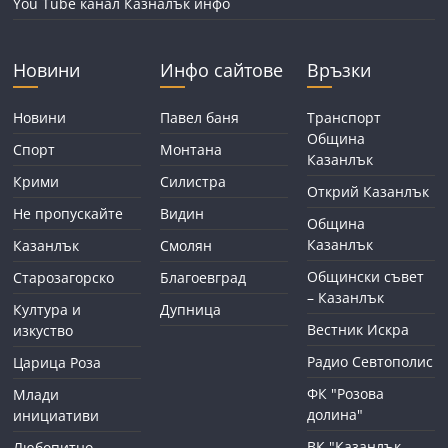
You Tube канал Казналък инфо
Новини
Инфо сайтове
Връзки
Новини
Павел баня
Транспорт
Община
Спорт
Монтана
Казанлък
Крими
Силистра
Открий Казанлък
Не пропускайте
Видин
Община
Казанлък
Казанлък
Смолян
Общински съвет
Старозагорско
Благоевград
– Казанлък
Култура и
Дупница
Вестник Искра
изкуство
Радио Севтополис
Царица Роза
ФК "Розова
Млади
долина"
инициативи
ВК "Казанлък
Любопитно