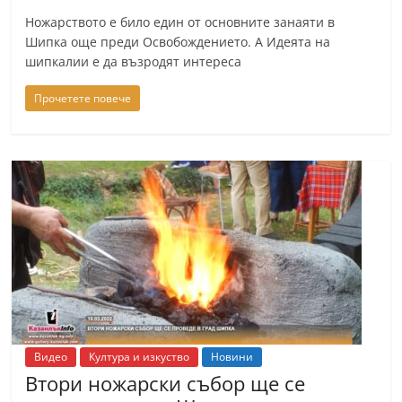
n
Ножарството е било един от основните занаяти в
l
Шипка още преди Освобождението. А Идеята на
шипкалии е да възродят интереса
a
k
Прочетете повече
.
i
n
f
o
,
k
a
z
a
Видео
Култура и изкуство
Новини
n
Втори ножарски събор ще се
l