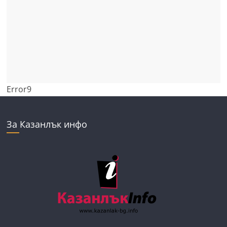
Error9
За Казанлък инфо