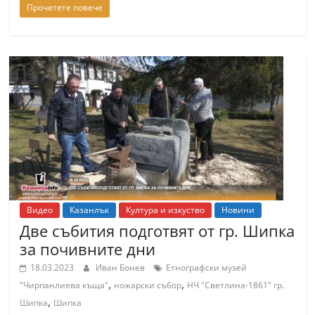
Прочетете повече
С
т
а
р
а
З
а
г
о
р
а
Видео
Казанлък
Култура и изкуство
Новини
Две събития подготвят от гр. Шипка
–
за почивните дни
k
a
18.03.2023
Иван Бонев
Етнографски музей
,
,
"Чирпанлиева къща"
ножарски събор
НЧ "Светлина-1861" гр.
z
,
Шипка
Шипка
a