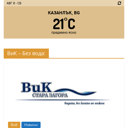
АВГ 8 - СБ
КАЗАНЛЪК, BG
21
C
°
предимно ясно
ВиК – Без вода:
ВиК
Новини