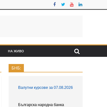
S
НА ЖИВО
БНБ: