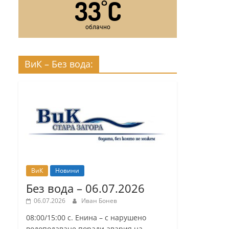
33
C
°
облачно
ВиК – Без вода:
ВиК
Новини
Без вода – 06.07.2026
06.07.2026
Иван Бонев
08:00/15:00 с. Енина – с нарушено
водоподаване поради авария на