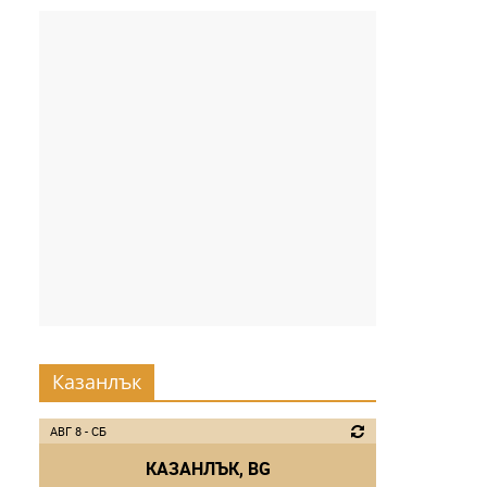
Казанлък
АВГ 8 - СБ
КАЗАНЛЪК, BG