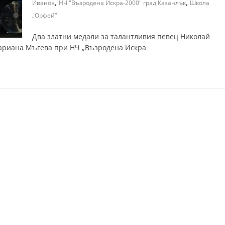
,
,
Иванов
НЧ "Възродена Искра-2000" град Казанлък
Школа
„Орфей“
Два златни медали за талантливия певец Николай
Мариана Мъгева при НЧ „Възродена Искра