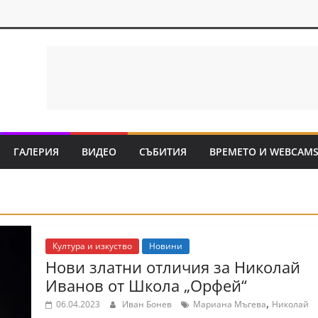
ГАЛЕРИЯ
ВИДЕО
СЪБИТИЯ
ВРЕМЕТО И WEBCAM
Култура и изкуство
Новини
Нови златни отличия за Николай
Иванов от Школа „Орфей“
,
06.04.2023
Иван Бонев
Мариана Мъгева
Николай