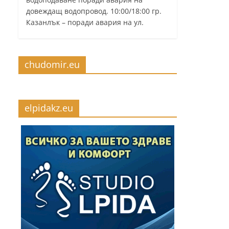
довеждащ водопровод. 10:00/18:00 гр.
Казанлък – поради авария на ул.
chudomir.eu
elpidakz.eu