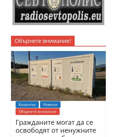
Обърнете внимание!
Казанлък
Новини
Обърнете внимание
Гражданите могат да се
освободят от ненужните