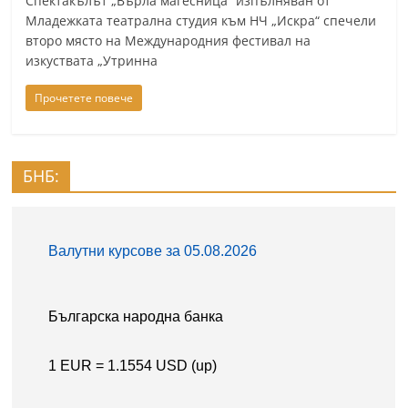
Спектакълът „Върла магесница” изпълняван от
С
Младежката театрална студия към НЧ „Искра“ спечели
второ място на Международния фестивал на
т
изкуствата „Утринна
а
р
Прочетете повече
а
З
а
БНБ:
г
о
р
а
–
k
a
z
a