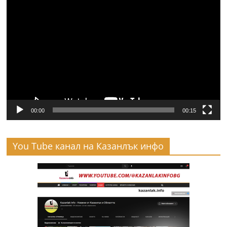
Видео
00:00
00:15
You Tube канал на Казанлък инфо