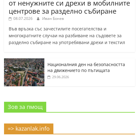
от ненужните си дрехи в мобилните
центрове за разделно събиране
08.07.2026
Иван Бонев
Във връзка със зачестилите посегателства и
многократните случаи на разбиване на съдовете за
разделно събиране на употребявани дрехи и текстил
Националния ден на безопасността
на движението по пътищата
29.06.2026
Зов за пмощ
=> kazanlak.info