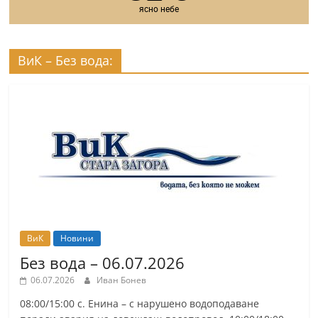
ясно небе
r
y
-
ВиК – Без вода:
k
a
z
a
n
l
a
k
.
ВиК
Новини
c
Без вода – 06.07.2026
o
06.07.2026
Иван Бонев
m
08:00/15:00 с. Енина – с нарушено водоподаване