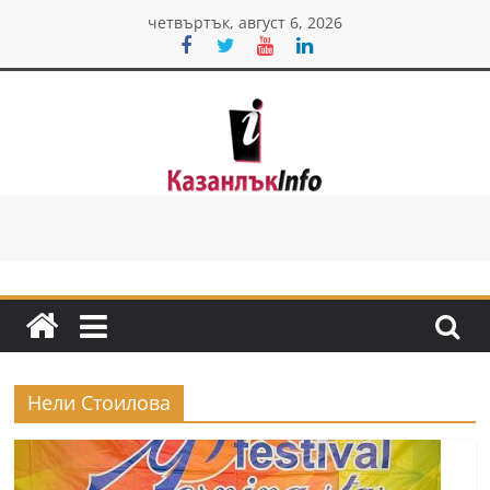
Skip
четвъртък, август 6, 2026
to
content
Казанлък
инфо
Н
о
в
и
Нели Стоилова
н
и
о