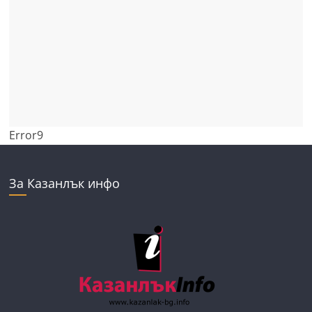
Error9
За Казанлък инфо