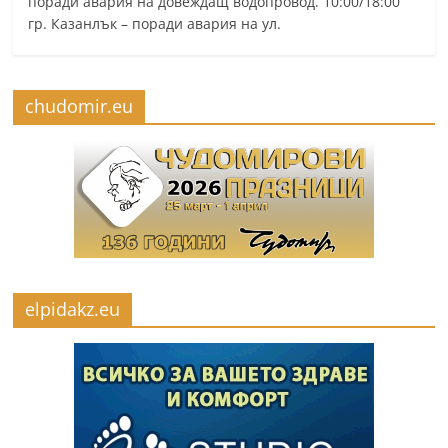
поради авария на довеждащ водопровод. 10:00/18:00
гр. Казанлък – поради авария на ул.
chudomir.eu
elpidakz.eu