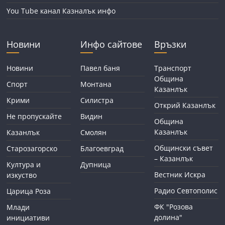
You Tube канал Казналък инфо
Новини
Инфо сайтове
Връзки
Новини
Павел баня
Транспорт
Община
Спорт
Монтана
Казанлък
Крими
Силистра
Открий Казанлък
Не пропускайте
Видин
Община
Казанлък
Казанлък
Смолян
Общински съвет
Старозагорско
Благоевград
– Казанлък
Култура и
Дупница
Вестник Искра
изкуство
Радио Севтополис
Царица Роза
ФК "Розова
Млади
долина"
инициативи