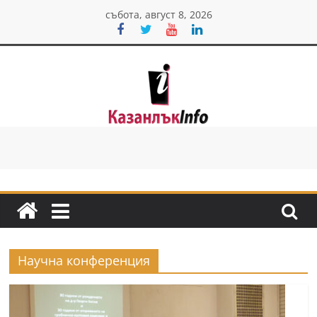
Skip
събота, август 8, 2026
to
content
Казанлък
инфо
Н
о
в
и
Научна конференция
н
и
о