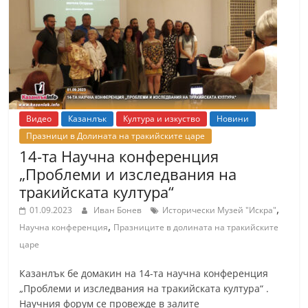
т
К
а
з
а
н
Видео
Казанлък
Култура и изкуство
Новини
л
Празници в Долината на тракийските царе
ъ
14-та Научна конференция
к
„Проблеми и изследвания на
и
тракийската култура“
о
,
01.09.2023
Иван Бонев
Исторически Музей "Искра"
б
,
Научна конференция
Празниците в долината на тракийските
л
царе
а
Казанлък бе домакин на 14-та научна конференция
с
„Проблеми и изследвания на тракийската култура“ .
т
Научния форум се провежде в залите