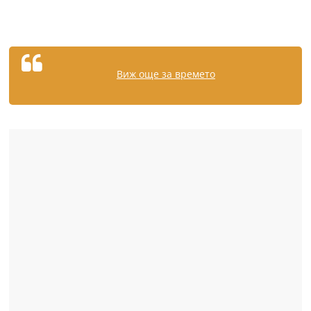
Виж още за времето