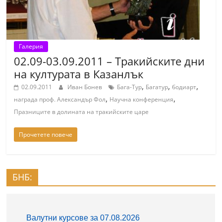
r
y
-
Галерия
k
02.09-03.09.2011 – Тракийските дни
a
на културата в Казанлък
z
,
,
,
02.09.2011
Иван Бонев
Бага-Тур
Багатур
бодиарт
a
,
,
награда проф. Александър Фол
Научна конференция
n
Празниците в долината на тракийските царе
l
a
Прочетете повече
k
.
c
БНБ:
o
m