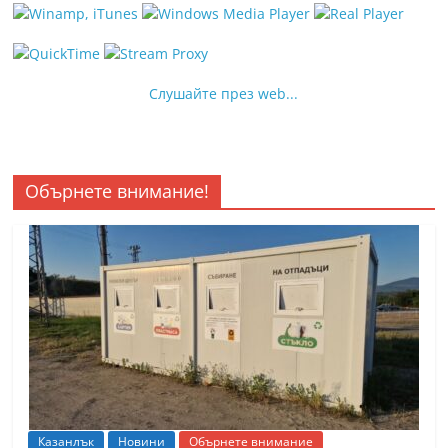
Слушайте през web...
Обърнете внимание!
Казанлък
Новини
Обърнете внимание