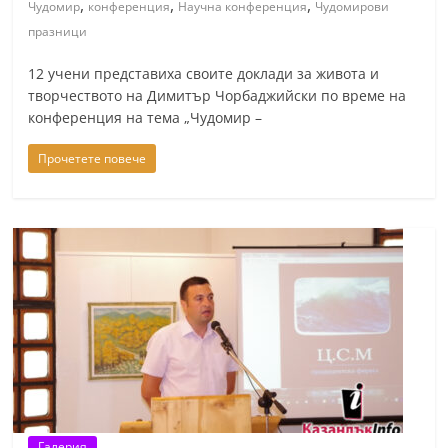
,
,
,
Чудомир
конференция
Научна конференция
Чудомирови
n
празници
l
a
12 учени представиха своите доклади за живота и
творчеството на Димитър Чорбаджийски по време на
k
конференция на тема „Чудомир –
.
i
Прочетете повече
n
f
o
,
k
a
z
a
n
l
Галерия