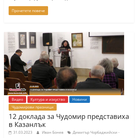
С
Прочетете повече
т
а
р
а
З
а
г
о
р
а
Видео
Култура и изкуство
Новини
–
Чудомирови празници
k
12 доклада за Чудомир представиха
a
в Казанлък
z
31.03.2023
Иван Бонев
Димитър Чорбаджийски -
a