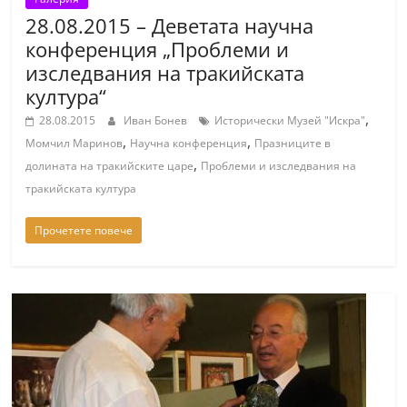
a
28.08.2015 – Деветата научна
k
конференция „Проблеми и
-
изследвания на тракийската
култура“
b
g
,
28.08.2015
Иван Бонев
Исторически Музей "Искра"
,
,
.
Момчил Маринов
Научна конференция
Празниците в
,
долината на тракийските царе
Проблеми и изследвания на
i
тракийската култура
n
f
Прочетете повече
o
,
g
a
l
l
e