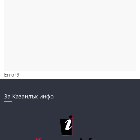
Error9
За Казанлък инфо