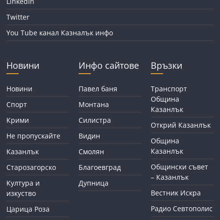
LinkedIn
Twitter
You Tube канал Казналък инфо
Новини
Инфо сайтове
Връзки
Новини
Павел баня
Транспорт
Община
Спорт
Монтана
Казанлък
Крими
Силистра
Открий Казанлък
Не пропускайте
Видин
Община
Казанлък
Казанлък
Смолян
Общински съвет
Старозагорско
Благоевград
– Казанлък
Култура и
Дупница
Вестник Искра
изкуство
Радио Севтополис
Царица Роза