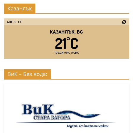
Казанлък
АВГ 8 - СБ
КАЗАНЛЪК, BG
21
C
°
предимно ясно
ВиК – Без вода: