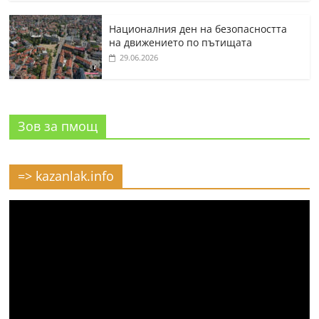
Националния ден на безопасността
на движението по пътищата
29.06.2026
Зов за пмощ
=> kazanlak.info
Видео