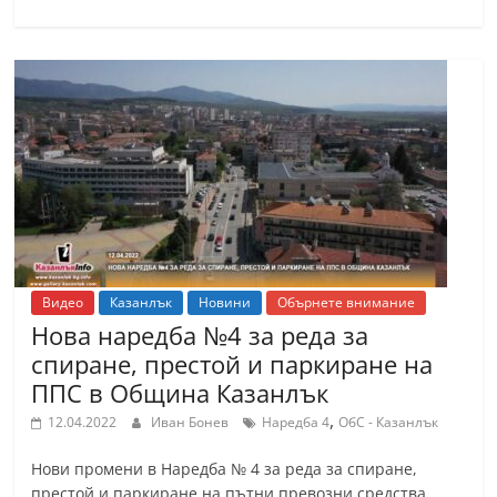
С
т
а
р
а
З
а
г
о
р
Видео
Казанлък
Новини
Обърнете внимание
Нова наредба №4 за реда за
а
спиране, престой и паркиране на
–
ППС в Община Казанлък
k
,
a
12.04.2022
Иван Бонев
Наредба 4
ОбС - Казанлък
z
Нови промени в Наредба № 4 за реда за спиране,
a
престой и паркиране на пътни превозни средства