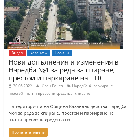
т
К
а
з
а
н
Видео
Казанлък
Новини
л
Нови допълнения и изменения в
ъ
Наредба №4 за реда за спиране,
к
престой и паркиране на ППС
и
,
,
30.06.2022
Иван Бонев
Наредба 4
паркиране
о
,
,
престой
пътни превозни средства
спиране
б
На територията на Община Казанлък действа Наредба
л
No4 за реда за спиране, престой и паркиране на
а
пътни превозни средства на
с
Прочетете повече
т