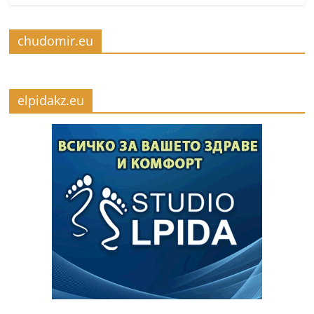
chudomir.eu
elpidakz.eu