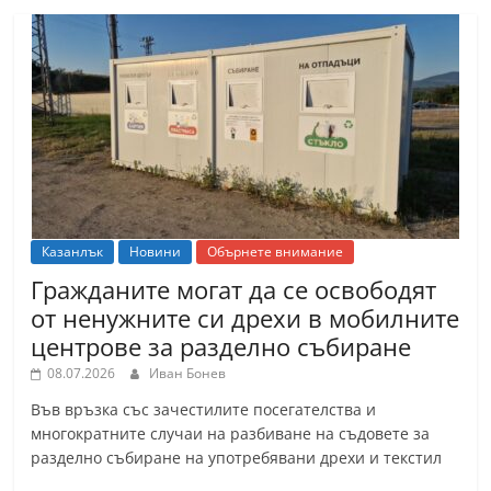
Казанлък
Новини
Обърнете внимание
Гражданите могат да се освободят
от ненужните си дрехи в мобилните
центрове за разделно събиране
08.07.2026
Иван Бонев
Във връзка със зачестилите посегателства и
многократните случаи на разбиване на съдовете за
разделно събиране на употребявани дрехи и текстил