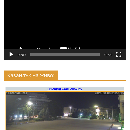
00:00
01:29
Казанлък на живо: