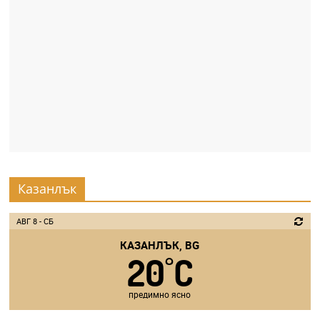
r
y
-
k
a
z
a
n
l
Казанлък
a
k
АВГ 8 - СБ
.
КАЗАНЛЪК, BG
c
20
C
°
o
m
предимно ясно