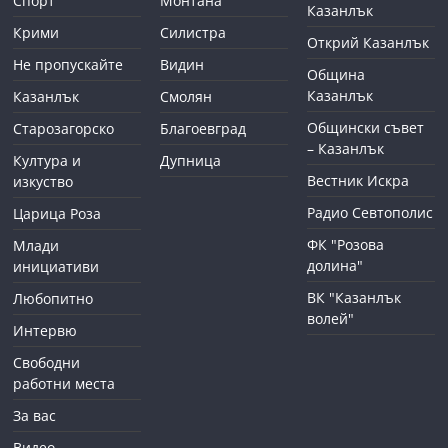
Спорт
Монтана
Казанлък
Крими
Силистра
Открий Казанлък
Не пропускайте
Видин
Община
Казанлък
Казанлък
Смолян
Общински съвет
Старозагорско
Благоевград
– Казанлък
Култура и
Дупница
Вестник Искра
изкуство
Радио Севтополис
Царица Роза
ФК "Розова
Млади
долина"
инициативи
ВК "Казанлък
Любопитно
волей"
Интервю
Свободни
работни места
За вас
Видео