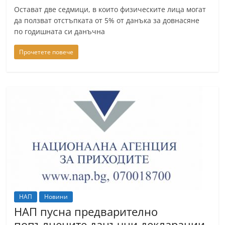
Остават две седмици, в които физическите лица могат
да ползват отстъпката от 5% от данъка за довнасяне
по годишната си данъчна
Прочетете повече
НАП
Новини
НАП пусна предварително
попълнените данъчни декларации,