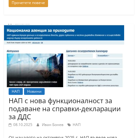
Прочетете повече
n
l
a
k
.
i
n
f
o
,
k
НАП
Новини
НАП с нова функционалност за
a
подаване на справки-декларации
z
за ДДС
a
08.10.2025
Иван Бонев
НАП
n
l
От началото на октомври 2025 г. НАП въведе нова