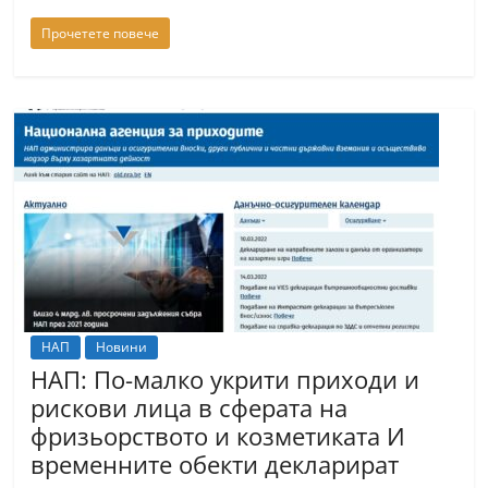
Прочетете повече
НАП
Новини
НАП: По-малко укрити приходи и
рискови лица в сферата на
фризьорството и козметиката И
временните обекти декларират