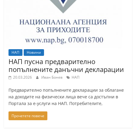
т
К
а
з
а
н
НАП
Новини
л
НАП пусна предварително
ъ
попълнените данъчни декларации
к
20.03.2026
Иван Бонев
НАП
и
Предварително попълнените декларации за облагане
о
на доходите на физически лица вече са достъпни в
б
Портала за е-услуги на НАП. Потребителите,
л
а
Прочетете повече
с
т