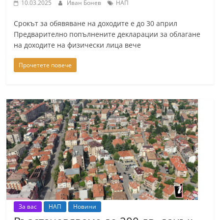
10.03.2025
Иван Бонев
НАП
r
y
Срокът за обявяване на доходите е до 30 април
Предварително попълнените декларации за облагане
-
на доходите на физически лица вече
k
a
Прочетете повече
z
a
n
l
a
k
.
c
o
m
За вас
НАП
Новини