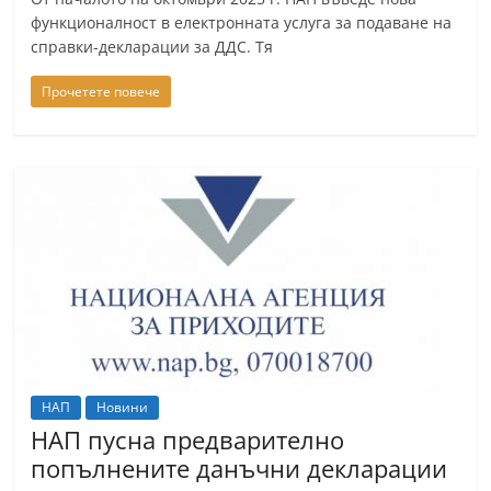
a
функционалност в електронната услуга за подаване на
справки-декларации за ДДС. Тя
k
-
Прочетете повече
b
g
.
i
n
f
o
,
g
a
НАП
Новини
l
НАП пусна предварително
l
попълнените данъчни декларации
e