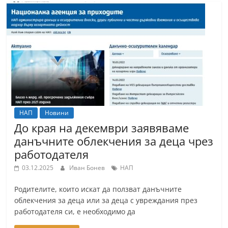
С
т
а
р
а
З
а
г
НАП
Новини
о
До края на декември заявяваме
р
данъчните облекчения за деца чрез
а
работодателя
–
03.12.2025
Иван Бонев
НАП
k
Родителите, които искат да ползват данъчните
a
облекчения за деца или за деца с увреждания през
z
работодателя си, е необходимо да
a