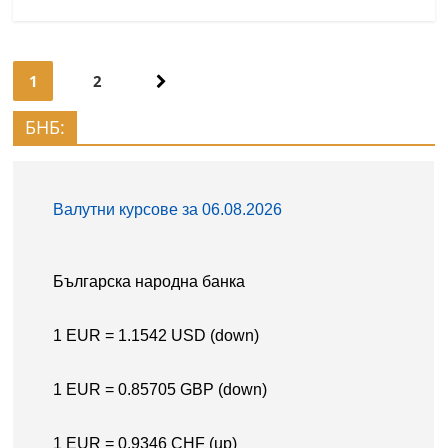
Навигация
1
2
БНБ: